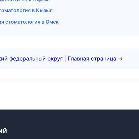
стоматология в Кызыл
ая стоматология в Омск
кий федеральный округ
|
Главная страница
→
ий