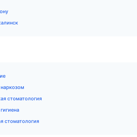
Дону
халинск
ние
 наркозом
кая стоматология
 гигиена
ая стоматология