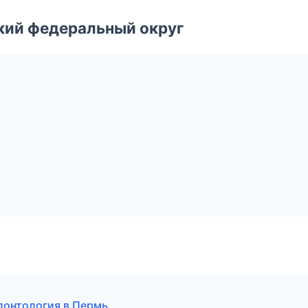
ский федеральный округ
донтология в Пермь