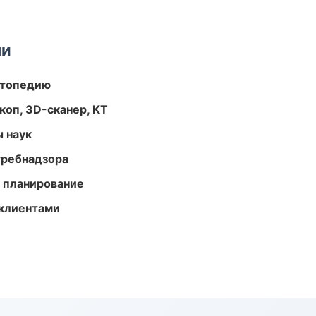
ми
ортопедию
оп, 3D-сканер, КТ
ы наук
требнадзора
 планирование
 клиентами