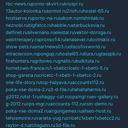
rbc-news.ru
porno-skvirt.ru
krospr.ru
13autor-kolonka.ru
sormol.ru
2rich.ru
hostel-65.ru
hostserve.ru
porno-na-russkom.ru
mishinlab.ru
neznobi.ru
bigfatcc.ru
habble.ru
starbucksvia.ru
delfinet.ru
silvernano.ru
elestal.ru
vektor-doroga.ru
velotrenajery.ru
pronso54.ru
lenasever.ru
lovinskix.ru
show-pets.ru
smartnews03.ru
discofoxworld.ru
miraclecoon.ru
pongup.ru
hostel65.ru
liura.ru
glasspb.ru
firehunters.ru
gribowo.ru
gnalis.ru
bulkitula.ru
hometown-france.ru
1-xbeticricetc-1-xbetti-5.ru
shop-garena.ru
cricetc-1-xbetr-1-xbetcc-2.ru
one-life-story.ru
top-halyava.ru
accounts112.ru
poka-vse-doma-2.ru
3-d-file.ru
hahahaharms.ru
g2012.ru
tst-1.ru
shaggy-cat.ru
opsmgr.ru
ev-gallery.ru
g-2012.ru
ops-mgr.ru
accounts-112.ru
csm-demo.ru
poka-vse-doma2.ru
airgungames.ru
allseo-host.ru
tehosmotre.ru
varieta-yug.ru
cricetc1xbetr1xbetcc2.ru
raytor-d.ru
atillagunn.ru
3d-file.ru