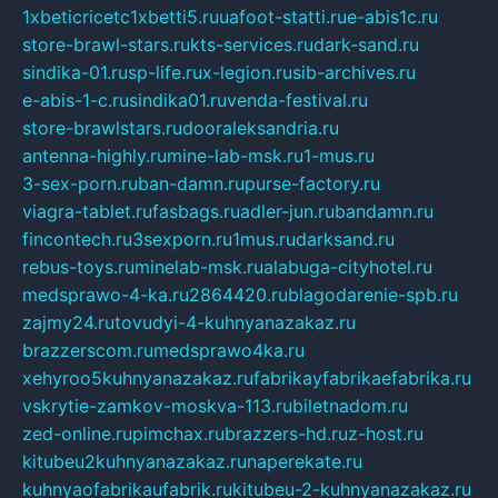
1xbeticricetc1xbetti5.ru
uafoot-statti.ru
e-abis1c.ru
store-brawl-stars.ru
kts-services.ru
dark-sand.ru
sindika-01.ru
sp-life.ru
x-legion.ru
sib-archives.ru
e-abis-1-c.ru
sindika01.ru
venda-festival.ru
store-brawlstars.ru
dooraleksandria.ru
antenna-highly.ru
mine-lab-msk.ru
1-mus.ru
3-sex-porn.ru
ban-damn.ru
purse-factory.ru
viagra-tablet.ru
fasbags.ru
adler-jun.ru
bandamn.ru
fincontech.ru
3sexporn.ru
1mus.ru
darksand.ru
rebus-toys.ru
minelab-msk.ru
alabuga-cityhotel.ru
medsprawo-4-ka.ru
2864420.ru
blagodarenie-spb.ru
zajmy24.ru
tovudyi-4-kuhnyanazakaz.ru
brazzerscom.ru
medsprawo4ka.ru
xehyroo5kuhnyanazakaz.ru
fabrikayfabrikaefabrika.ru
vskrytie-zamkov-moskva-113.ru
biletnadom.ru
zed-online.ru
pimchax.ru
brazzers-hd.ru
z-host.ru
kitubeu2kuhnyanazakaz.ru
naperekate.ru
kuhnyaofabrikaufabrik.ru
kitubeu-2-kuhnyanazakaz.ru