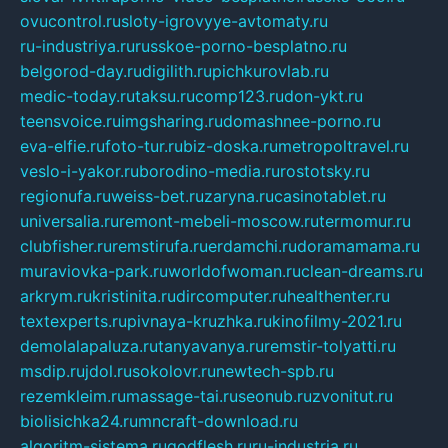
ovucontrol.ru
sloty-igrovyye-avtomaty.ru
ru-industriya.ru
russkoe-porno-besplatno.ru
belgorod-day.ru
digilith.ru
pichkurovlab.ru
medic-today.ru
taksu.ru
comp123.ru
don-ykt.ru
teensvoice.ru
imgsharing.ru
domashnee-porno.ru
eva-elfie.ru
foto-tur.ru
biz-doska.ru
metropoltravel.ru
veslo-i-yakor.ru
borodino-media.ru
rostotsky.ru
regionufa.ru
weiss-bet.ru
zaryna.ru
casinotablet.ru
universalia.ru
remont-mebeli-moscow.ru
termomur.ru
clubfisher.ru
remstirufa.ru
erdamchi.ru
doramamama.ru
muraviovka-park.ru
worldofwoman.ru
clean-dreams.ru
arkrym.ru
kristinita.ru
dircomputer.ru
healthenter.ru
textexperts.ru
pivnaya-kruzhka.ru
kinofilmy-2021.ru
demolalapaluza.ru
tanyavanya.ru
remstir-tolyatti.ru
msdip.ru
jdol.ru
sokolovr.ru
newtech-spb.ru
rezemkleim.ru
massage-tai.ru
seonub.ru
zvonitut.ru
biolisichka24.ru
mncraft-download.ru
algoritm-sistema.ru
godflesh.ru
ru-industria.ru