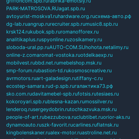
griffoncom.spb.ru
fabrika-emotsiy.ru
PARK-MATROSOVA.RU
agat.spb.ru
avtoyurist-moskva1.ru
hardware.org.ru
схема-авто.рф
dg-lab.ru
angrup.ru
recruiter.spb.ru
music8.spb.ru
krsk124.ru
kubok.spb.ru
romanofforex.ru
analitikaplus.ru
spyonline.ru
zosikamery.ru
sloboda-ural.pp.ru
AUTO-COM.SU
hohota.net
alimy.ru
online-z.com
aromat-vostoka.ru
otdelkaexp.ru
mobilvest.ru
bbd.net.ru
mebelshop.msk.ru
smp-forum.ru
bastion-td.ru
kosmoscreative.ru
avrmotors.ru
art-galadesign.ru
tiffany-c.ru
ecostep-samara.ru
d-p.spb.ru
галактика73.рф
sko.com.ru
davitamebel-spb.ru
fotsis.ru
tesiaes.ru
kokoroyari.spb.ru
blesna-kazan.ru
mossilver.ru
lenderoq.ru
sergeydobrin.ru
tochkazvuka.msk.ru
people-of-art.ru
bezzubova.ru
clubtibet.ru
orior-aks.ru
dynamoauto.ru
szk-favorit.ru
carlines.ru
flatnsk.ru
kingbolenskaner.ru
alex-motor.ru
astroline.net.ru