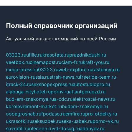
Полный справочник организаций
Актуальный каталог компаний по всей России
03223.ru
ufille.ru
krasotata.ru
prazdnikdushi.ru
veetbox.ru
cinemapost.ru
ciam-fr.ru
kraft-you.ru
mega-press.ru
03223.ru
web-explore.ru
rastenuya.ru
eurovision-russia.ru
strah-news.ru
freeride-team.ru
itrack-24.ru
sexshopexpress.ru
autostudiopro.ru
alabuga-cityhotel.ru
pornv.ru
atlantpereezd.ru
bud-em-znakomye.ru
a-cdc.ru
elektrostal-news.ru
korolevremont-market.ru
budem-znakomye.ru
oooagrosnab.ru
fpodaso.ru
emfire.ru
pro-otdelky.ru
ukrasotki.ru
seksuzbek.ru
seks-uzbek.ru
porno-vk.ru
sovratili.ru
olecoon.ru
vd-dosug.ru
adonyev.ru