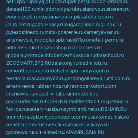
act1.spb.ru
polyglot.com.ru
gidlipetsk.ru
ooo-driada.ru
detsad125.ru
mir-zdoroviya.ru
bruslanovo.ru
siterem.ru
council.spb.ru
лодкипатриот.рф
kafekolizey.ru
iclub.net.ru
gazon-easy.ru
sugarepilekb.ru
grinox.ru
pylesostineco.ru
msts-ozarenie.ru
kameryjooan.ru
artemovskij.ru
dopler.spb.ru
aid70.ru
metall-perm.ru
ndm.msk.ru
ratingzooshop.ru
apiaccess.ru
globalautotrade.info
bezverhovskoe.ru
drsschool.ru
ZOOSMART.SPB.RU
dalakony.ru
medikijob.ru
remontt.spb.ru
photostudia.spb.ru
myragon.ru
terramia.ru
academy62.ru
gardengallereya.ru
rti.com.ru
artem-news.ru
biserinca.ru
krasnodarkurort.com
imshowtv.ru
mebel-v-tule.ru
mobtopik.ru
pcsecurity.net.ru
tool-sib.ru
multimetrunit.ru
sp-tour.ru
fan-cs.ru
santeh-russia.ru
symbian9.net.ru
DSHAIR.RU
tmmotors.spb.ru
xjocuricopii.com
musavtomat.msk.ru
obustrojdom.ru
sovetcik.ru
ybaranovskaya.ru
ppknews.ru
cult-alshei.ru
JAPANRUSSIA.RU