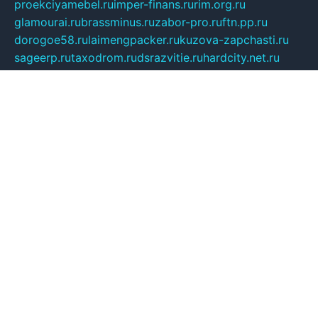
proekciyamebel.ru
imper-finans.ru
rim.org.ru
glamourai.ru
brassminus.ru
zabor-pro.ru
ftn.pp.ru
dorogoe58.ru
laimengpacker.ru
kuzova-zapchasti.ru
sageerp.ru
taxodrom.ru
dsrazvitie.ru
hardcity.net.ru
ratinghomegames.ru
topservice25.ru
gubernyan.ru
gtglasslined.ru
ii4.ru
tssport.spb.ru
andorra24.com
blackwallstreet.ru
oboimos.ru
optim-doors.com.ru
ikuch.ru
nycr.org.ru
npa21.ru
vremya-ch.spb.ru
desert000.ru
ivtorgi.ru
ifiori.ru
catalog-statei.ru
dcv.org.ru
spetsmaster174.ru
ipkameryhiseeu.ru
dum26.ru
ruspol.spb.ru
fr-opendp.ru
kam-solnyshko.ru
cheyenne-arapaho.ru
sevzapmetal.spb.ru
ted-lapidus.spb.ru
parasite-eliminator.ru
sigma-complete.ru
modernworld.ru
dama-moda.ru
eholot-group.ru
sk-nvkz.ru
DRONGOLD.RU
democratia2.ru
i-farmer.ru
mass-sport.org
jablonex.spb.ru
bookmess.ru
linkword.ru
refineua.com.ru
cs-spec.net.ru
altay-mebel.ru