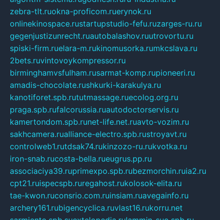
zebra-tlt.ru
okna-proficom.ru
erynok.ru
onlinekinospace.ru
startupstudio-fefu.ru
zarges-ru.ru
gegenjustizunrecht.ru
autobalashov.ru
utrovortu.ru
spiski-firm.ru
elara-m.ru
kinomusorka.ru
mkcslava.ru
2bets.ru
vintovoykompressor.ru
birminghamvsfulham.ru
sarmat-komp.ru
pioneeri.ru
amadis-chocolate.ru
shkurki-karakulya.ru
kanotiforet.spb.ru
tutmassage.ru
ecolog.org.ru
praga.spb.ru
falcorussia.ru
autodoctorservis.ru
kamertondom.spb.ru
net-life.net.ru
avto-vozim.ru
sakhcamera.ru
alliance-electro.spb.ru
stroyavt.ru
controlweb1.ru
tdsak74.ru
kinzozo-ru.ru
kvotka.ru
iron-snab.ru
costa-bella.ru
eugrus.pp.ru
associaciya39.ru
primexpo.spb.ru
bezmorchin.ru
ia2.ru
cpt21.ru
ispecspb.ru
regahost.ru
kolosok-elita.ru
tae-kwon.ru
consrio.com.ru
insiam.ru
avegainfo.ru
archery161.ru
bigencyclica.ru
vlast16.ru
korru.net
sarmiento.spb.su
extelopedia.ru
lammin-suo.spb.ru