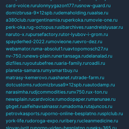
card-voice.ru
rulonnyygazon177.ru
snow-guard.ru
domizbrusa-9x12spb.ru
demaholding.ru
aalse.ru
a380club.ru
argentinamia.ru
perkoka.ru
movie-one.ru
perk-oka.ru
g-octopus.ru
sibarchives.ru
andreislyusar.ru
naruto-x.ru
pursefactory.ru
tor-lyubov-i-grom.ru
spayderhed-2022.ru
movieone.ru
evro-dez.ru
webamator.ru
ma-absolut1.ru
avtopomosch27.ru
nv-750.ru
news-plain.ru
nertansaga.ru
delanalad.ru
dizfiles.ru
youtubefree.ru
aria-family.ru
roadli.ru
planeta-samara.ru
mysmartbuy.ru
matrasy-kemerovo.ru
ashanet.ru
trade-farm.ru
dotcustoms.ru
domizbrusa9x12spb.ru
autodamp.ru
narasimha.ru
djcommodities.ru
nv750.ru
x-ton.ru
newsplain.ru
cardvoice.ru
modopaper.ru
manunae.ru
gbget.ru
alfeihavsalnassr.ru
madoma.ru
tajuncos.ru
petrovkasports.ru
porno-online-besplatno.ru
splclub.ru
york-life.ru
doroga-expo.ru
ribery.ru
cleanmedicine.ru
slovar-ivrit.ru
porno-video-besplatno.ru
seks-365.ru