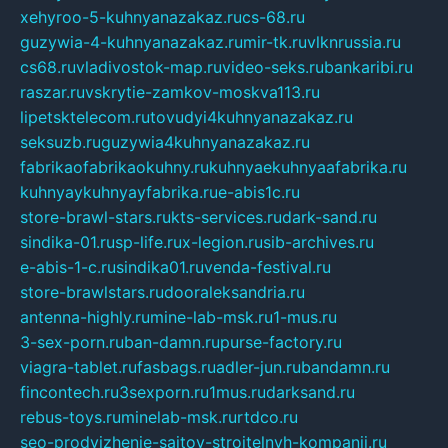
xehyroo-5-kuhnyanazakaz.ru
cs-68.ru
guzywia-4-kuhnyanazakaz.ru
mir-tk.ru
vlknrussia.ru
cs68.ru
vladivostok-map.ru
video-seks.ru
bankaribi.ru
raszar.ru
vskrytie-zamkov-moskva113.ru
lipetsktelecom.ru
tovudyi4kuhnyanazakaz.ru
seksuzb.ru
guzywia4kuhnyanazakaz.ru
fabrikaofabrikaokuhny.ru
kuhnyaekuhnyaafabrika.ru
kuhnyaykuhnyayfabrika.ru
e-abis1c.ru
store-brawl-stars.ru
kts-services.ru
dark-sand.ru
sindika-01.ru
sp-life.ru
x-legion.ru
sib-archives.ru
e-abis-1-c.ru
sindika01.ru
venda-festival.ru
store-brawlstars.ru
dooraleksandria.ru
antenna-highly.ru
mine-lab-msk.ru
1-mus.ru
3-sex-porn.ru
ban-damn.ru
purse-factory.ru
viagra-tablet.ru
fasbags.ru
adler-jun.ru
bandamn.ru
fincontech.ru
3sexporn.ru
1mus.ru
darksand.ru
rebus-toys.ru
minelab-msk.ru
rtdco.ru
seo-prodvizhenie-sajtov-stroitelnyh-kompanij.ru