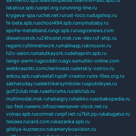
iskatour.spb.ru
snpi.org.ru
running-line.ru
krygeva-spa.ru
chel.net.ru
rust-loco.ru
dugshop.ru
hl-beta.spb.ru
school494.spb.ru
mymubaby.ru
epoha-metalband.ru
ngr.spb.ru
rusgosnews.com
dieselvostok.ru
24hostel.msk.ru
w-dev.ru
f-ship.ru
regsmi.ru
filmnetwork.ru
malinasp.ru
kinosvin.ru
h2o-salon.ru
malutkayork.ru
deltaprim.spb.ru
tango-perm.ru
gooddir.ru
sgv.su
multiki-online.com
webkrasotki.com
cherinvest.ru
detskiy-ostrov.ru
ankou.spb.ru
alvesta1.ru
pdf-creator.ru
nix-files.org.ru
sakhatoday.ru
elektrikersymboler.ru
sputnikyes.ru
golf2club.msk.ru
aeforums.ru
zallclub.ru
multimodal.msk.ru
habaigry.ru
haikko.ru
sobakopedia.ru
isz-fest.ru
ewnc.info
screensaver-clock.net.ru
volnav.spb.ru
comnat.ru
npf.net.ru
7bit.pp.ru
kalugatur.ru
tesiaes.ru
card.com.ru
kazanka.spb.ru
gildiya-kuznecov.ru
kameryboavision.ru