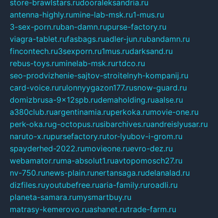
store-brawlstars.ru
dooraleksandria.ru
antenna-highly.ru
mine-lab-msk.ru
1-mus.ru
3-sex-porn.ru
ban-damn.ru
purse-factory.ru
viagra-tablet.ru
fasbags.ru
adler-jun.ru
bandamn.ru
fincontech.ru
3sexporn.ru
1mus.ru
darksand.ru
rebus-toys.ru
minelab-msk.ru
rtdco.ru
seo-prodvizhenie-sajtov-stroitelnyh-kompanij.ru
card-voice.ru
rulonnyygazon177.ru
snow-guard.ru
domizbrusa-9x12spb.ru
demaholding.ru
aalse.ru
a380club.ru
argentinamia.ru
perkoka.ru
movie-one.ru
perk-oka.ru
g-octopus.ru
sibarchives.ru
andreislyusar.ru
naruto-x.ru
pursefactory.ru
tor-lyubov-i-grom.ru
spayderhed-2022.ru
movieone.ru
evro-dez.ru
webamator.ru
ma-absolut1.ru
avtopomosch27.ru
nv-750.ru
news-plain.ru
nertansaga.ru
delanalad.ru
dizfiles.ru
youtubefree.ru
aria-family.ru
roadli.ru
planeta-samara.ru
mysmartbuy.ru
matrasy-kemerovo.ru
ashanet.ru
trade-farm.ru