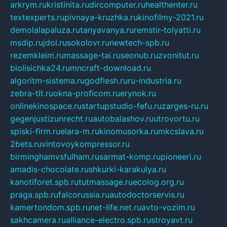
arkrym.ru
kristinita.ru
dircomputer.ru
healthenter.ru
textexperts.ru
pivnaya-kruzhka.ru
kinofilmy-2021.ru
demolalapaluza.ru
tanyavanya.ru
remstir-tolyatti.ru
msdip.ru
jdol.ru
sokolovr.ru
newtech-spb.ru
rezemkleim.ru
massage-tai.ru
seonub.ru
zvonitut.ru
biolisichka24.ru
mncraft-download.ru
algoritm-sistema.ru
godflesh.ru
ru-industria.ru
zebra-tlt.ru
okna-proficom.ru
erynok.ru
onlinekinospace.ru
startupstudio-fefu.ru
zarges-ru.ru
gegenjustizunrecht.ru
autobalashov.ru
utrovortu.ru
spiski-firm.ru
elara-m.ru
kinomusorka.ru
mkcslava.ru
2bets.ru
vintovoykompressor.ru
birminghamvsfulham.ru
sarmat-komp.ru
pioneeri.ru
amadis-chocolate.ru
shkurki-karakulya.ru
kanotiforet.spb.ru
tutmassage.ru
ecolog.org.ru
praga.spb.ru
falcorussia.ru
autodoctorservis.ru
kamertondom.spb.ru
net-life.net.ru
avto-vozim.ru
sakhcamera.ru
alliance-electro.spb.ru
stroyavt.ru