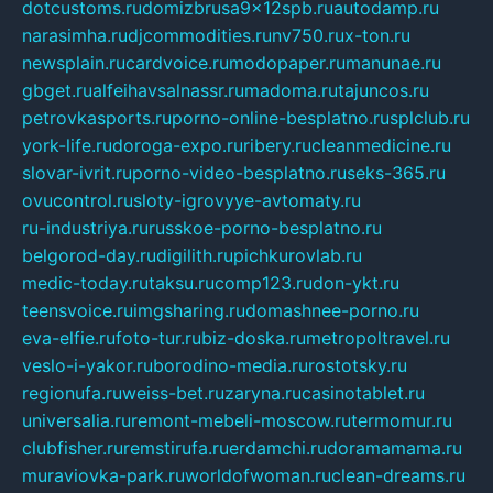
dotcustoms.ru
domizbrusa9x12spb.ru
autodamp.ru
narasimha.ru
djcommodities.ru
nv750.ru
x-ton.ru
newsplain.ru
cardvoice.ru
modopaper.ru
manunae.ru
gbget.ru
alfeihavsalnassr.ru
madoma.ru
tajuncos.ru
petrovkasports.ru
porno-online-besplatno.ru
splclub.ru
york-life.ru
doroga-expo.ru
ribery.ru
cleanmedicine.ru
slovar-ivrit.ru
porno-video-besplatno.ru
seks-365.ru
ovucontrol.ru
sloty-igrovyye-avtomaty.ru
ru-industriya.ru
russkoe-porno-besplatno.ru
belgorod-day.ru
digilith.ru
pichkurovlab.ru
medic-today.ru
taksu.ru
comp123.ru
don-ykt.ru
teensvoice.ru
imgsharing.ru
domashnee-porno.ru
eva-elfie.ru
foto-tur.ru
biz-doska.ru
metropoltravel.ru
veslo-i-yakor.ru
borodino-media.ru
rostotsky.ru
regionufa.ru
weiss-bet.ru
zaryna.ru
casinotablet.ru
universalia.ru
remont-mebeli-moscow.ru
termomur.ru
clubfisher.ru
remstirufa.ru
erdamchi.ru
doramamama.ru
muraviovka-park.ru
worldofwoman.ru
clean-dreams.ru