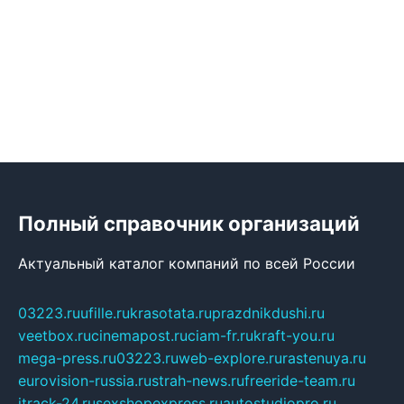
Полный справочник организаций
Актуальный каталог компаний по всей России
03223.ru
ufille.ru
krasotata.ru
prazdnikdushi.ru
veetbox.ru
cinemapost.ru
ciam-fr.ru
kraft-you.ru
mega-press.ru
03223.ru
web-explore.ru
rastenuya.ru
eurovision-russia.ru
strah-news.ru
freeride-team.ru
itrack-24.ru
sexshopexpress.ru
autostudiopro.ru