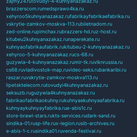
zajmy24.ru
tovudyi-4-kuhnyanazakaz.ru
brazzerscom.ru
medsprawo4ka.ru
xehyroo5kuhnyanazakaz.ru
fabrikayfabrikaefabrika.ru
vskrytie-zamkov-moskva-113.ru
biletnadom.ru
zed-online.ru
pimchax.ru
brazzers-hd.ru
z-host.ru
kitubeu2kuhnyanazakaz.ru
naperekate.ru
kuhnyaofabrikaufabrik.ru
kitubeu-2-kuhnyanazakaz.ru
xehyroo-5-kuhnyanazakaz.ru
cs-68.ru
guzywia-4-kuhnyanazakaz.ru
mir-tk.ru
vlknrussia.ru
cs68.ru
vladivostok-map.ru
video-seks.ru
bankaribi.ru
raszar.ru
vskrytie-zamkov-moskva113.ru
lipetsktelecom.ru
tovudyi4kuhnyanazakaz.ru
seksuzb.ru
guzywia4kuhnyanazakaz.ru
fabrikaofabrikaokuhny.ru
kuhnyaekuhnyaafabrika.ru
kuhnyaykuhnyayfabrika.ru
e-abis1c.ru
store-brawl-stars.ru
kts-services.ru
dark-sand.ru
sindika-01.ru
sp-life.ru
x-legion.ru
sib-archives.ru
e-abis-1-c.ru
sindika01.ru
venda-festival.ru