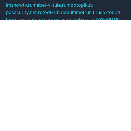
imshowtv.ru
mebel-v-tule.ru
mobtopik.ru
pcsecurity.net.ru
tool-sib.ru
multimetrunit.ru
sp-tour.ru
fan-cs.ru
santeh-russia.ru
symbian9.net.ru
DSHAIR.RU
tmmotors.spb.ru
xjocuricopii.com
musavtomat.msk.ru
obustrojdom.ru
sovetcik.ru
ybaranovskaya.ru
ppknews.ru
cult-alshei.ru
JAPANRUSSIA.RU
proekciyamebel.ru
imper-finans.ru
rim.org.ru
glamourai.ru
brassminus.ru
zabor-pro.ru
ftn.pp.ru
dorogoe58.ru
laimengpacker.ru
kuzova-zapchasti.ru
sageerp.ru
taxodrom.ru
dsrazvitie.ru
hardcity.net.ru
ratinghomegames.ru
topservice25.ru
gubernyan.ru
gtglasslined.ru
ii4.ru
tssport.spb.ru
andorra24.com
blackwallstreet.ru
oboimos.ru
optim-doors.com.ru
ikuch.ru
nycr.org.ru
npa21.ru
vremya-ch.spb.ru
desert000.ru
ivtorgi.ru
ifiori.ru
catalog-statei.ru
dcv.org.ru
spetsmaster174.ru
ipkameryhiseeu.ru
dum26.ru
ruspol.spb.ru
fr-opendp.ru
kam-solnyshko.ru
cheyenne-arapaho.ru
sevzapmetal.spb.ru