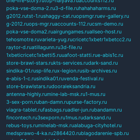
one-life-story.ru
top-halyava.ru
accounts112.ru
poka-vse-doma-2.ru
3-d-file.ru
hahahaharms.ru
g2012.ru
tst-1.ru
shaggy-cat.ru
opsmgr.ru
ev-gallery.ru
g-2012.ru
ops-mgr.ru
accounts-112.ru
csm-demo.ru
poka-vse-doma2.ru
airgungames.ru
allseo-host.ru
tehosmotre.ru
varieta-yug.ru
cricetc1xbetr1xbetcc2.ru
raytor-d.ru
atillagunn.ru
3d-file.ru
1xbeticricetc1xbetti5.ru
uafoot-statti.ru
e-abis1c.ru
store-brawl-stars.ru
kts-services.ru
dark-sand.ru
sindika-01.ru
sp-life.ru
x-legion.ru
sib-archives.ru
e-abis-1-c.ru
sindika01.ru
venda-festival.ru
store-brawlstars.ru
dooraleksandria.ru
antenna-highly.ru
mine-lab-msk.ru
1-mus.ru
3-sex-porn.ru
ban-damn.ru
purse-factory.ru
viagra-tablet.ru
fasbags.ru
adler-jun.ru
bandamn.ru
fincontech.ru
3sexporn.ru
1mus.ru
darksand.ru
rebus-toys.ru
minelab-msk.ru
alabuga-cityhotel.ru
medsprawo-4-ka.ru
2864420.ru
blagodarenie-spb.ru