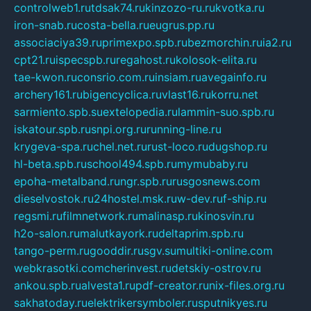
controlweb1.ru
tdsak74.ru
kinzozo-ru.ru
kvotka.ru
iron-snab.ru
costa-bella.ru
eugrus.pp.ru
associaciya39.ru
primexpo.spb.ru
bezmorchin.ru
ia2.ru
cpt21.ru
ispecspb.ru
regahost.ru
kolosok-elita.ru
tae-kwon.ru
consrio.com.ru
insiam.ru
avegainfo.ru
archery161.ru
bigencyclica.ru
vlast16.ru
korru.net
sarmiento.spb.su
extelopedia.ru
lammin-suo.spb.ru
iskatour.spb.ru
snpi.org.ru
running-line.ru
krygeva-spa.ru
chel.net.ru
rust-loco.ru
dugshop.ru
hl-beta.spb.ru
school494.spb.ru
mymubaby.ru
epoha-metalband.ru
ngr.spb.ru
rusgosnews.com
dieselvostok.ru
24hostel.msk.ru
w-dev.ru
f-ship.ru
regsmi.ru
filmnetwork.ru
malinasp.ru
kinosvin.ru
h2o-salon.ru
malutkayork.ru
deltaprim.spb.ru
tango-perm.ru
gooddir.ru
sgv.su
multiki-online.com
webkrasotki.com
cherinvest.ru
detskiy-ostrov.ru
ankou.spb.ru
alvesta1.ru
pdf-creator.ru
nix-files.org.ru
sakhatoday.ru
elektrikersymboler.ru
sputnikyes.ru