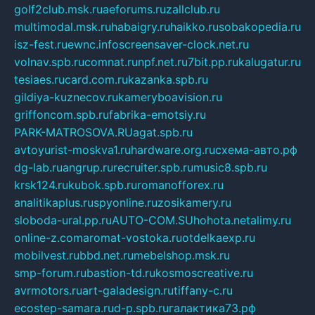
golf2club.msk.ru
aeforums.ru
zallclub.ru
multimodal.msk.ru
habaigry.ru
haikko.ru
sobakopedia.ru
isz-fest.ru
ewnc.info
screensaver-clock.net.ru
volnav.spb.ru
comnat.ru
npf.net.ru
7bit.pp.ru
kalugatur.ru
tesiaes.ru
card.com.ru
kazanka.spb.ru
gildiya-kuznecov.ru
kameryboavision.ru
griffoncom.spb.ru
fabrika-emotsiy.ru
PARK-MATROSOVA.RU
agat.spb.ru
avtoyurist-moskva1.ru
hardware.org.ru
схема-авто.рф
dg-lab.ru
angrup.ru
recruiter.spb.ru
music8.spb.ru
krsk124.ru
kubok.spb.ru
romanofforex.ru
analitikaplus.ru
spyonline.ru
zosikamery.ru
sloboda-ural.pp.ru
AUTO-COM.SU
hohota.net
alimy.ru
online-z.com
aromat-vostoka.ru
otdelkaexp.ru
mobilvest.ru
bbd.net.ru
mebelshop.msk.ru
smp-forum.ru
bastion-td.ru
kosmoscreative.ru
avrmotors.ru
art-galadesign.ru
tiffany-c.ru
ecostep-samara.ru
d-p.spb.ru
галактика73.рф