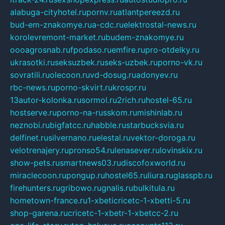
alabuga-cityhotel.ru
pornv.ru
atlantpereezd.ru
bud-em-znakomye.ru
a-cdc.ru
elektrostal-news.ru
korolevremont-market.ru
budem-znakomye.ru
oooagrosnab.ru
fpodaso.ru
emfire.ru
pro-otdelky.ru
ukrasotki.ru
seksuzbek.ru
seks-uzbek.ru
porno-vk.ru
sovratili.ru
olecoon.ru
vd-dosug.ru
adonyev.ru
rbc-news.ru
porno-skvirt.ru
krospr.ru
13autor-kolonka.ru
sormol.ru
2rich.ru
hostel-65.ru
hostserve.ru
porno-na-russkom.ru
mishinlab.ru
neznobi.ru
bigfatcc.ru
habble.ru
starbucksvia.ru
delfinet.ru
silvernano.ru
elestal.ru
vektor-doroga.ru
velotrenajery.ru
pronso54.ru
lenasever.ru
lovinskix.ru
show-pets.ru
smartnews03.ru
discofoxworld.ru
miraclecoon.ru
pongup.ru
hostel65.ru
liura.ru
glasspb.ru
firehunters.ru
gribowo.ru
gnalis.ru
bulkitula.ru
hometown-france.ru
1-xbeticricetc-1-xbetti-5.ru
shop-garena.ru
cricetc-1-xbetr-1-xbetcc-2.ru