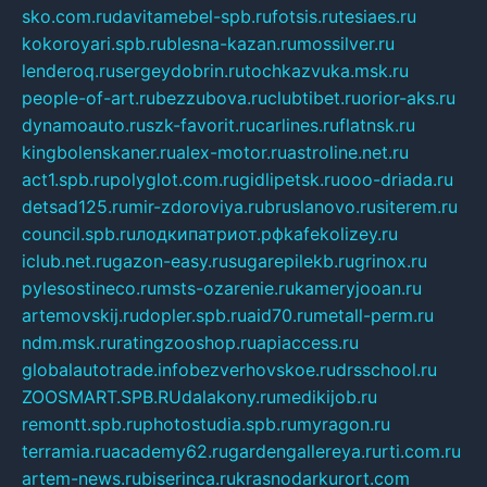
sko.com.ru
davitamebel-spb.ru
fotsis.ru
tesiaes.ru
kokoroyari.spb.ru
blesna-kazan.ru
mossilver.ru
lenderoq.ru
sergeydobrin.ru
tochkazvuka.msk.ru
people-of-art.ru
bezzubova.ru
clubtibet.ru
orior-aks.ru
dynamoauto.ru
szk-favorit.ru
carlines.ru
flatnsk.ru
kingbolenskaner.ru
alex-motor.ru
astroline.net.ru
act1.spb.ru
polyglot.com.ru
gidlipetsk.ru
ooo-driada.ru
detsad125.ru
mir-zdoroviya.ru
bruslanovo.ru
siterem.ru
council.spb.ru
лодкипатриот.рф
kafekolizey.ru
iclub.net.ru
gazon-easy.ru
sugarepilekb.ru
grinox.ru
pylesostineco.ru
msts-ozarenie.ru
kameryjooan.ru
artemovskij.ru
dopler.spb.ru
aid70.ru
metall-perm.ru
ndm.msk.ru
ratingzooshop.ru
apiaccess.ru
globalautotrade.info
bezverhovskoe.ru
drsschool.ru
ZOOSMART.SPB.RU
dalakony.ru
medikijob.ru
remontt.spb.ru
photostudia.spb.ru
myragon.ru
terramia.ru
academy62.ru
gardengallereya.ru
rti.com.ru
artem-news.ru
biserinca.ru
krasnodarkurort.com