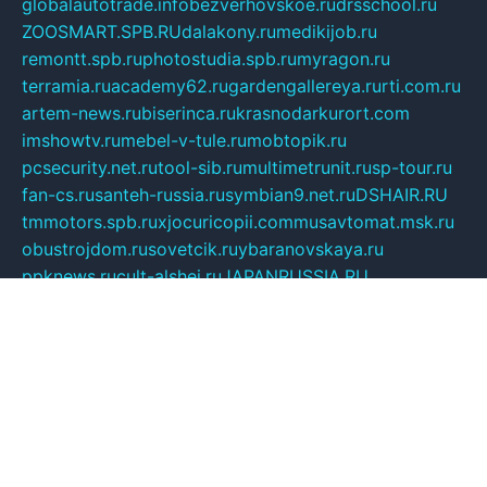
globalautotrade.info
bezverhovskoe.ru
drsschool.ru
ZOOSMART.SPB.RU
dalakony.ru
medikijob.ru
remontt.spb.ru
photostudia.spb.ru
myragon.ru
terramia.ru
academy62.ru
gardengallereya.ru
rti.com.ru
artem-news.ru
biserinca.ru
krasnodarkurort.com
imshowtv.ru
mebel-v-tule.ru
mobtopik.ru
pcsecurity.net.ru
tool-sib.ru
multimetrunit.ru
sp-tour.ru
fan-cs.ru
santeh-russia.ru
symbian9.net.ru
DSHAIR.RU
tmmotors.spb.ru
xjocuricopii.com
musavtomat.msk.ru
obustrojdom.ru
sovetcik.ru
ybaranovskaya.ru
ppknews.ru
cult-alshei.ru
JAPANRUSSIA.RU
proekciyamebel.ru
imper-finans.ru
rim.org.ru
glamourai.ru
brassminus.ru
zabor-pro.ru
ftn.pp.ru
dorogoe58.ru
laimengpacker.ru
kuzova-zapchasti.ru
sageerp.ru
taxodrom.ru
dsrazvitie.ru
hardcity.net.ru
ratinghomegames.ru
topservice25.ru
gubernyan.ru
gtglasslined.ru
ii4.ru
tssport.spb.ru
andorra24.com
blackwallstreet.ru
oboimos.ru
optim-doors.com.ru