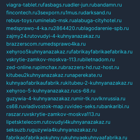
viagra-tablet.ru
fasbags.ru
adler-jun.ru
bandamn.ru
fincontech.ru
3sexporn.ru
1mus.ru
darksand.ru
rebus-toys.ru
minelab-msk.ru
alabuga-cityhotel.ru
medsprawo-4-ka.ru
2864420.ru
blagodarenie-spb.ru
zajmy24.ru
tovudyi-4-kuhnyanazakaz.ru
brazzerscom.ru
medsprawo4ka.ru
xehyroo5kuhnyanazakaz.ru
fabrikayfabrikaefabrika.ru
vskrytie-zamkov-moskva-113.ru
biletnadom.ru
zed-online.ru
pimchax.ru
brazzers-hd.ru
z-host.ru
kitubeu2kuhnyanazakaz.ru
naperekate.ru
kuhnyaofabrikaufabrik.ru
kitubeu-2-kuhnyanazakaz.ru
xehyroo-5-kuhnyanazakaz.ru
cs-68.ru
guzywia-4-kuhnyanazakaz.ru
mir-tk.ru
vlknrussia.ru
cs68.ru
vladivostok-map.ru
video-seks.ru
bankaribi.ru
raszar.ru
vskrytie-zamkov-moskva113.ru
lipetsktelecom.ru
tovudyi4kuhnyanazakaz.ru
seksuzb.ru
guzywia4kuhnyanazakaz.ru
fabrikaofabrikaokuhny.ru
kuhnyaekuhnyaafabrika.ru