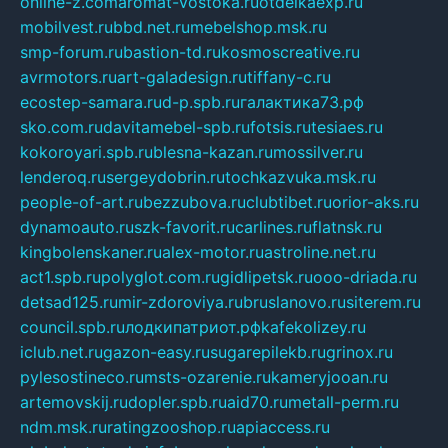
online-z.com
aromat-vostoka.ru
otdelkaexp.ru
mobilvest.ru
bbd.net.ru
mebelshop.msk.ru
smp-forum.ru
bastion-td.ru
kosmoscreative.ru
avrmotors.ru
art-galadesign.ru
tiffany-c.ru
ecostep-samara.ru
d-p.spb.ru
галактика73.рф
sko.com.ru
davitamebel-spb.ru
fotsis.ru
tesiaes.ru
kokoroyari.spb.ru
blesna-kazan.ru
mossilver.ru
lenderoq.ru
sergeydobrin.ru
tochkazvuka.msk.ru
people-of-art.ru
bezzubova.ru
clubtibet.ru
orior-aks.ru
dynamoauto.ru
szk-favorit.ru
carlines.ru
flatnsk.ru
kingbolenskaner.ru
alex-motor.ru
astroline.net.ru
act1.spb.ru
polyglot.com.ru
gidlipetsk.ru
ooo-driada.ru
detsad125.ru
mir-zdoroviya.ru
bruslanovo.ru
siterem.ru
council.spb.ru
лодкипатриот.рф
kafekolizey.ru
iclub.net.ru
gazon-easy.ru
sugarepilekb.ru
grinox.ru
pylesostineco.ru
msts-ozarenie.ru
kameryjooan.ru
artemovskij.ru
dopler.spb.ru
aid70.ru
metall-perm.ru
ndm.msk.ru
ratingzooshop.ru
apiaccess.ru