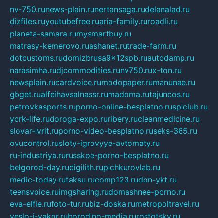
nv-750.ru
news-plain.ru
nertansaga.ru
delanalad.ru
dizfiles.ru
youtubefree.ru
aria-family.ru
roadli.ru
planeta-samara.ru
mysmartbuy.ru
matrasy-kemerovo.ru
ashanet.ru
trade-farm.ru
dotcustoms.ru
domizbrusa9x12spb.ru
autodamp.ru
narasimha.ru
djcommodities.ru
nv750.ru
x-ton.ru
newsplain.ru
cardvoice.ru
modopaper.ru
manunae.ru
gbget.ru
alfeihavsalnassr.ru
madoma.ru
tajuncos.ru
petrovkasports.ru
porno-online-besplatno.ru
splclub.ru
york-life.ru
doroga-expo.ru
ribery.ru
cleanmedicine.ru
slovar-ivrit.ru
porno-video-besplatno.ru
seks-365.ru
ovucontrol.ru
sloty-igrovyye-avtomaty.ru
ru-industriya.ru
russkoe-porno-besplatno.ru
belgorod-day.ru
digilith.ru
pichkurovlab.ru
medic-today.ru
taksu.ru
comp123.ru
don-ykt.ru
teensvoice.ru
imgsharing.ru
domashnee-porno.ru
eva-elfie.ru
foto-tur.ru
biz-doska.ru
metropoltravel.ru
veslo-i-yakor.ru
borodino-media.ru
rostotsky.ru