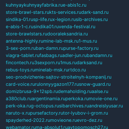
kuhnyaykuhnyayfabrika.ru
e-abis1c.ru
store-brawl-stars.ru
kts-services.ru
dark-sand.ru
sindika-01.ru
sp-life.ru
x-legion.ru
sib-archives.ru
e-abis-1-c.ru
sindika01.ru
venda-festival.ru
store-brawlstars.ru
dooraleksandria.ru
antenna-highly.ru
mine-lab-msk.ru
1-mus.ru
3-sex-porn.ru
ban-damn.ru
purse-factory.ru
viagra-tablet.ru
fasbags.ru
adler-jun.ru
bandamn.ru
fincontech.ru
3sexporn.ru
1mus.ru
darksand.ru
rebus-toys.ru
minelab-msk.ru
rtdco.ru
seo-prodvizhenie-sajtov-stroitelnyh-kompanij.ru
card-voice.ru
rulonnyygazon177.ru
snow-guard.ru
domizbrusa-9x12spb.ru
demaholding.ru
aalse.ru
a380club.ru
argentinamia.ru
perkoka.ru
movie-one.ru
perk-oka.ru
g-octopus.ru
sibarchives.ru
andreislyusar.ru
naruto-x.ru
pursefactory.ru
tor-lyubov-i-grom.ru
spayderhed-2022.ru
movieone.ru
evro-dez.ru
webamator.ru
ma-absolut1.ru
avtopomosch27.ru