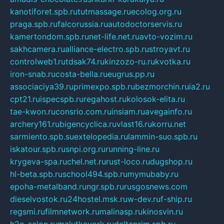
kanotiforet.spb.ru
tutmassage.ru
ecolog.org.ru
praga.spb.ru
falcorussia.ru
autodoctorservis.ru
kamertondom.spb.ru
net-life.net.ru
avto-vozim.ru
sakhcamera.ru
alliance-electro.spb.ru
stroyavt.ru
controlweb1.ru
tdsak74.ru
kinzozo-ru.ru
kvotka.ru
iron-snab.ru
costa-bella.ru
eugrus.pp.ru
associaciya39.ru
primexpo.spb.ru
bezmorchin.ru
ia2.ru
cpt21.ru
ispecspb.ru
regahost.ru
kolosok-elita.ru
tae-kwon.ru
consrio.com.ru
insiam.ru
avegainfo.ru
archery161.ru
bigencyclica.ru
vlast16.ru
korru.net
sarmiento.spb.su
extelopedia.ru
lammin-suo.spb.ru
iskatour.spb.ru
snpi.org.ru
running-line.ru
krygeva-spa.ru
chel.net.ru
rust-loco.ru
dugshop.ru
hl-beta.spb.ru
school494.spb.ru
mymubaby.ru
epoha-metalband.ru
ngr.spb.ru
rusgosnews.com
dieselvostok.ru
24hostel.msk.ru
w-dev.ru
f-ship.ru
regsmi.ru
filmnetwork.ru
malinasp.ru
kinosvin.ru