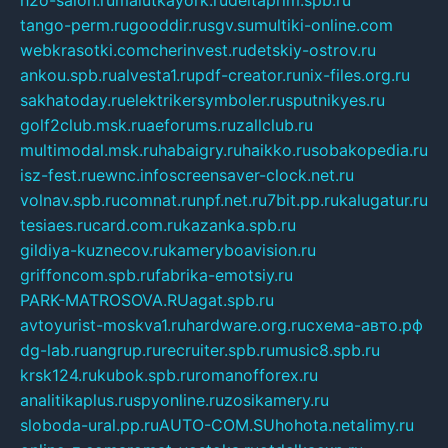
h2o-salon.ru
malutkayork.ru
deltaprim.spb.ru
tango-perm.ru
gooddir.ru
sgv.su
multiki-online.com
webkrasotki.com
cherinvest.ru
detskiy-ostrov.ru
ankou.spb.ru
alvesta1.ru
pdf-creator.ru
nix-files.org.ru
sakhatoday.ru
elektrikersymboler.ru
sputnikyes.ru
golf2club.msk.ru
aeforums.ru
zallclub.ru
multimodal.msk.ru
habaigry.ru
haikko.ru
sobakopedia.ru
isz-fest.ru
ewnc.info
screensaver-clock.net.ru
volnav.spb.ru
comnat.ru
npf.net.ru
7bit.pp.ru
kalugatur.ru
tesiaes.ru
card.com.ru
kazanka.spb.ru
gildiya-kuznecov.ru
kameryboavision.ru
griffoncom.spb.ru
fabrika-emotsiy.ru
PARK-MATROSOVA.RU
agat.spb.ru
avtoyurist-moskva1.ru
hardware.org.ru
схема-авто.рф
dg-lab.ru
angrup.ru
recruiter.spb.ru
music8.spb.ru
krsk124.ru
kubok.spb.ru
romanofforex.ru
analitikaplus.ru
spyonline.ru
zosikamery.ru
sloboda-ural.pp.ru
AUTO-COM.SU
hohota.net
alimy.ru