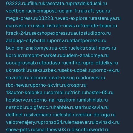
03223.ru
ufille.ru
krasotata.ru
prazdnikdushi.ru
veetbox.ru
cinemapost.ru
ciam-fr.ru
kraft-you.ru
mega-press.ru
03223.ru
web-explore.ru
rastenuya.ru
eurovision-russia.ru
strah-news.ru
freeride-team.ru
itrack-24.ru
sexshopexpress.ru
autostudiopro.ru
alabuga-cityhotel.ru
pornv.ru
atlantpereezd.ru
bud-em-znakomye.ru
a-cdc.ru
elektrostal-news.ru
korolevremont-market.ru
budem-znakomye.ru
oooagrosnab.ru
fpodaso.ru
emfire.ru
pro-otdelky.ru
ukrasotki.ru
seksuzbek.ru
seks-uzbek.ru
porno-vk.ru
sovratili.ru
olecoon.ru
vd-dosug.ru
adonyev.ru
rbc-news.ru
porno-skvirt.ru
krospr.ru
13autor-kolonka.ru
sormol.ru
2rich.ru
hostel-65.ru
hostserve.ru
porno-na-russkom.ru
mishinlab.ru
neznobi.ru
bigfatcc.ru
habble.ru
starbucksvia.ru
delfinet.ru
silvernano.ru
elestal.ru
vektor-doroga.ru
velotrenajery.ru
pronso54.ru
lenasever.ru
lovinskix.ru
show-pets.ru
smartnews03.ru
discofoxworld.ru