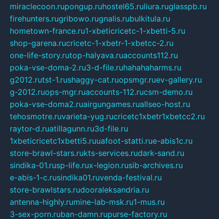
miraclecoon.ru
pongup.ru
hostel65.ru
liura.ru
glasspb.ru
firehunters.ru
gribowo.ru
gnalis.ru
bulkitula.ru
hometown-france.ru
1-xbeticricetc-1-xbetti-5.ru
shop-garena.ru
cricetc-1-xbetr-1-xbetcc-2.ru
one-life-story.ru
top-halyava.ru
accounts112.ru
poka-vse-doma-2.ru
3-d-file.ru
hahahaharms.ru
g2012.ru
tst-1.ru
shaggy-cat.ru
opsmgr.ru
ev-gallery.ru
g-2012.ru
ops-mgr.ru
accounts-112.ru
csm-demo.ru
poka-vse-doma2.ru
airgungames.ru
allseo-host.ru
tehosmotre.ru
varieta-yug.ru
cricetc1xbetr1xbetcc2.ru
raytor-d.ru
atillagunn.ru
3d-file.ru
1xbeticricetc1xbetti5.ru
uafoot-statti.ru
e-abis1c.ru
store-brawl-stars.ru
kts-services.ru
dark-sand.ru
sindika-01.ru
sp-life.ru
x-legion.ru
sib-archives.ru
e-abis-1-c.ru
sindika01.ru
venda-festival.ru
store-brawlstars.ru
dooraleksandria.ru
antenna-highly.ru
mine-lab-msk.ru
1-mus.ru
3-sex-porn.ru
ban-damn.ru
purse-factory.ru