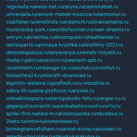
regionufa.ru
weiss-bet.ru
zaryna.ru
casinotablet.ru
universalia.ru
remont-mebeli-moscow.ru
termomur.ru
clubfisher.ru
remstirufa.ru
erdamchi.ru
doramamama.ru
muraviovka-park.ru
worldofwoman.ru
clean-dreams.ru
arkrym.ru
kristinita.ru
dircomputer.ru
healthenter.ru
textexperts.ru
pivnaya-kruzhka.ru
kinofilmy-2021.ru
demolalapaluza.ru
tanyavanya.ru
remstir-tolyatti.ru
msdip.ru
jdol.ru
sokolovr.ru
newtech-spb.ru
rezemkleim.ru
massage-tai.ru
seonub.ru
zvonitut.ru
biolisichka24.ru
mncraft-download.ru
algoritm-sistema.ru
godflesh.ru
ru-industria.ru
zebra-tlt.ru
okna-proficom.ru
erynok.ru
onlinekinospace.ru
startupstudio-fefu.ru
zarges-ru.ru
gegenjustizunrecht.ru
autobalashov.ru
utrovortu.ru
spiski-firm.ru
elara-m.ru
kinomusorka.ru
mkcslava.ru
2bets.ru
vintovoykompressor.ru
birminghamvsfulham.ru
sarmat-komp.ru
pioneeri.ru
amadis-chocolate.ru
shkurki-karakulya.ru