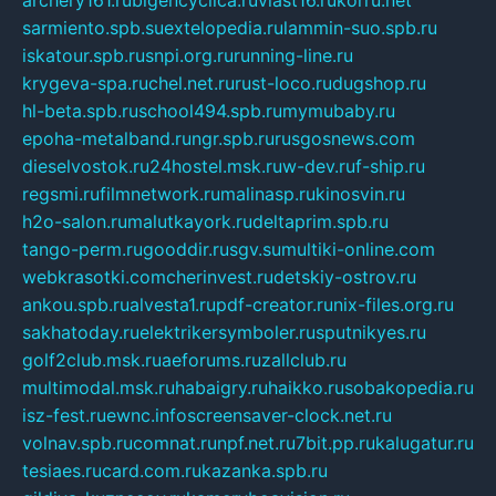
sarmiento.spb.su
extelopedia.ru
lammin-suo.spb.ru
iskatour.spb.ru
snpi.org.ru
running-line.ru
krygeva-spa.ru
chel.net.ru
rust-loco.ru
dugshop.ru
hl-beta.spb.ru
school494.spb.ru
mymubaby.ru
epoha-metalband.ru
ngr.spb.ru
rusgosnews.com
dieselvostok.ru
24hostel.msk.ru
w-dev.ru
f-ship.ru
regsmi.ru
filmnetwork.ru
malinasp.ru
kinosvin.ru
h2o-salon.ru
malutkayork.ru
deltaprim.spb.ru
tango-perm.ru
gooddir.ru
sgv.su
multiki-online.com
webkrasotki.com
cherinvest.ru
detskiy-ostrov.ru
ankou.spb.ru
alvesta1.ru
pdf-creator.ru
nix-files.org.ru
sakhatoday.ru
elektrikersymboler.ru
sputnikyes.ru
golf2club.msk.ru
aeforums.ru
zallclub.ru
multimodal.msk.ru
habaigry.ru
haikko.ru
sobakopedia.ru
isz-fest.ru
ewnc.info
screensaver-clock.net.ru
volnav.spb.ru
comnat.ru
npf.net.ru
7bit.pp.ru
kalugatur.ru
tesiaes.ru
card.com.ru
kazanka.spb.ru