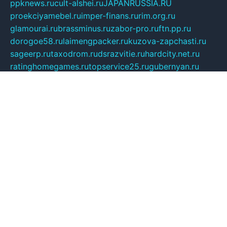
ppknews.ru
cult-alshei.ru
JAPANRUSSIA.RU
proekciyamebel.ru
imper-finans.ru
rim.org.ru
glamourai.ru
brassminus.ru
zabor-pro.ru
ftn.pp.ru
dorogoe58.ru
laimengpacker.ru
kuzova-zapchasti.ru
sageerp.ru
taxodrom.ru
dsrazvitie.ru
hardcity.net.ru
ratinghomegames.ru
topservice25.ru
gubernyan.ru
gtglasslined.ru
ii4.ru
tssport.spb.ru
andorra24.com
blackwallstreet.ru
oboimos.ru
optim-doors.com.ru
ikuch.ru
nycr.org.ru
npa21.ru
vremya-ch.spb.ru
desert000.ru
ivtorgi.ru
ifiori.ru
catalog-statei.ru
dcv.org.ru
spetsmaster174.ru
ipkameryhiseeu.ru
dum26.ru
ruspol.spb.ru
fr-opendp.ru
kam-solnyshko.ru
cheyenne-arapaho.ru
sevzapmetal.spb.ru
ted-lapidus.spb.ru
parasite-eliminator.ru
sigma-complete.ru
modernworld.ru
dama-moda.ru
eholot-group.ru
sk-nvkz.ru
DRONGOLD.RU
democratia2.ru
i-farmer.ru
mass-sport.org
jablonex.spb.ru
bookmess.ru
linkword.ru