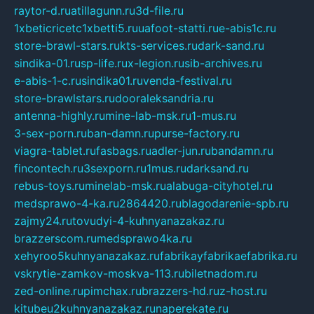
raytor-d.ru
atillagunn.ru
3d-file.ru
1xbeticricetc1xbetti5.ru
uafoot-statti.ru
e-abis1c.ru
store-brawl-stars.ru
kts-services.ru
dark-sand.ru
sindika-01.ru
sp-life.ru
x-legion.ru
sib-archives.ru
e-abis-1-c.ru
sindika01.ru
venda-festival.ru
store-brawlstars.ru
dooraleksandria.ru
antenna-highly.ru
mine-lab-msk.ru
1-mus.ru
3-sex-porn.ru
ban-damn.ru
purse-factory.ru
viagra-tablet.ru
fasbags.ru
adler-jun.ru
bandamn.ru
fincontech.ru
3sexporn.ru
1mus.ru
darksand.ru
rebus-toys.ru
minelab-msk.ru
alabuga-cityhotel.ru
medsprawo-4-ka.ru
2864420.ru
blagodarenie-spb.ru
zajmy24.ru
tovudyi-4-kuhnyanazakaz.ru
brazzerscom.ru
medsprawo4ka.ru
xehyroo5kuhnyanazakaz.ru
fabrikayfabrikaefabrika.ru
vskrytie-zamkov-moskva-113.ru
biletnadom.ru
zed-online.ru
pimchax.ru
brazzers-hd.ru
z-host.ru
kitubeu2kuhnyanazakaz.ru
naperekate.ru