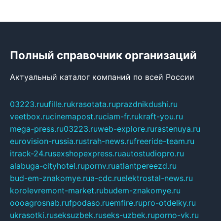
Полный справочник организаций
Актуальный каталог компаний по всей России
03223.ru
ufille.ru
krasotata.ru
prazdnikdushi.ru
veetbox.ru
cinemapost.ru
ciam-fr.ru
kraft-you.ru
mega-press.ru
03223.ru
web-explore.ru
rastenuya.ru
eurovision-russia.ru
strah-news.ru
freeride-team.ru
itrack-24.ru
sexshopexpress.ru
autostudiopro.ru
alabuga-cityhotel.ru
pornv.ru
atlantpereezd.ru
bud-em-znakomye.ru
a-cdc.ru
elektrostal-news.ru
korolevremont-market.ru
budem-znakomye.ru
oooagrosnab.ru
fpodaso.ru
emfire.ru
pro-otdelky.ru
ukrasotki.ru
seksuzbek.ru
seks-uzbek.ru
porno-vk.ru