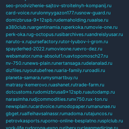
seo-prodvizhenie-sajtov-stroitelnyh-kompanij.ru
card-voice.ru
rulonnyygazon177.ru
snow-guard.ru
domizbrusa-9x12spb.ru
demaholding.ru
aalse.ru
a380club.ru
argentinamia.ru
perkoka.ru
movie-one.ru
perk-oka.ru
g-octopus.ru
sibarchives.ru
andreislyusar.ru
naruto-x.ru
pursefactory.ru
tor-lyubov-i-grom.ru
spayderhed-2022.ru
movieone.ru
evro-dez.ru
webamator.ru
ma-absolut1.ru
avtopomosch27.ru
nv-750.ru
news-plain.ru
nertansaga.ru
delanalad.ru
dizfiles.ru
youtubefree.ru
aria-family.ru
roadli.ru
planeta-samara.ru
mysmartbuy.ru
matrasy-kemerovo.ru
ashanet.ru
trade-farm.ru
dotcustoms.ru
domizbrusa9x12spb.ru
autodamp.ru
narasimha.ru
djcommodities.ru
nv750.ru
x-ton.ru
newsplain.ru
cardvoice.ru
modopaper.ru
manunae.ru
gbget.ru
alfeihavsalnassr.ru
madoma.ru
tajuncos.ru
petrovkasports.ru
porno-online-besplatno.ru
splclub.ru
york-life.ru
doroga-expo.ru
ribery.ru
cleanmedicine.ru