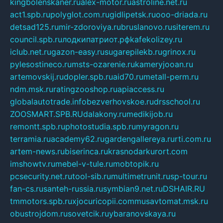
kingbolenskaner.ru
alex-motor.ru
astroline.net.ru
act1.spb.ru
polyglot.com.ru
gidlipetsk.ru
ooo-driada.ru
detsad125.ru
mir-zdoroviya.ru
bruslanovo.ru
siterem.ru
council.spb.ru
лодкипатриот.рф
kafekolizey.ru
iclub.net.ru
gazon-easy.ru
sugarepilekb.ru
grinox.ru
pylesostineco.ru
msts-ozarenie.ru
kameryjooan.ru
artemovskij.ru
dopler.spb.ru
aid70.ru
metall-perm.ru
ndm.msk.ru
ratingzooshop.ru
apiaccess.ru
globalautotrade.info
bezverhovskoe.ru
drsschool.ru
ZOOSMART.SPB.RU
dalakony.ru
medikijob.ru
remontt.spb.ru
photostudia.spb.ru
myragon.ru
terramia.ru
academy62.ru
gardengallereya.ru
rti.com.ru
artem-news.ru
biserinca.ru
krasnodarkurort.com
imshowtv.ru
mebel-v-tule.ru
mobtopik.ru
pcsecurity.net.ru
tool-sib.ru
multimetrunit.ru
sp-tour.ru
fan-cs.ru
santeh-russia.ru
symbian9.net.ru
DSHAIR.RU
tmmotors.spb.ru
xjocuricopii.com
musavtomat.msk.ru
obustrojdom.ru
sovetcik.ru
ybaranovskaya.ru