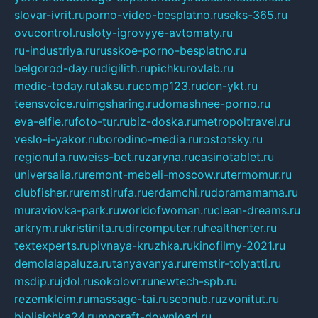
slovar-ivrit.ru
porno-video-besplatno.ru
seks-365.ru
ovucontrol.ru
sloty-igrovyye-avtomaty.ru
ru-industriya.ru
russkoe-porno-besplatno.ru
belgorod-day.ru
digilith.ru
pichkurovlab.ru
medic-today.ru
taksu.ru
comp123.ru
don-ykt.ru
teensvoice.ru
imgsharing.ru
domashnee-porno.ru
eva-elfie.ru
foto-tur.ru
biz-doska.ru
metropoltravel.ru
veslo-i-yakor.ru
borodino-media.ru
rostotsky.ru
regionufa.ru
weiss-bet.ru
zaryna.ru
casinotablet.ru
universalia.ru
remont-mebeli-moscow.ru
termomur.ru
clubfisher.ru
remstirufa.ru
erdamchi.ru
doramamama.ru
muraviovka-park.ru
worldofwoman.ru
clean-dreams.ru
arkrym.ru
kristinita.ru
dircomputer.ru
healthenter.ru
textexperts.ru
pivnaya-kruzhka.ru
kinofilmy-2021.ru
demolalapaluza.ru
tanyavanya.ru
remstir-tolyatti.ru
msdip.ru
jdol.ru
sokolovr.ru
newtech-spb.ru
rezemkleim.ru
massage-tai.ru
seonub.ru
zvonitut.ru
biolisichka24.ru
mncraft-download.ru