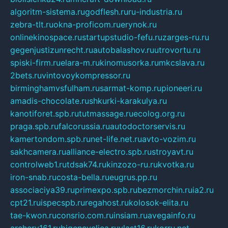
algoritm-sistema.ru
godflesh.ru
ru-industria.ru
zebra-tlt.ru
okna-proficom.ru
erynok.ru
onlinekinospace.ru
startupstudio-fefu.ru
zarges-ru.ru
gegenjustizunrecht.ru
autobalashov.ru
utrovortu.ru
spiski-firm.ru
elara-m.ru
kinomusorka.ru
mkcslava.ru
2bets.ru
vintovoykompressor.ru
birminghamvsfulham.ru
sarmat-komp.ru
pioneeri.ru
amadis-chocolate.ru
shkurki-karakulya.ru
kanotiforet.spb.ru
tutmassage.ru
ecolog.org.ru
praga.spb.ru
falcorussia.ru
autodoctorservis.ru
kamertondom.spb.ru
net-life.net.ru
avto-vozim.ru
sakhcamera.ru
alliance-electro.spb.ru
stroyavt.ru
controlweb1.ru
tdsak74.ru
kinzozo-ru.ru
kvotka.ru
iron-snab.ru
costa-bella.ru
eugrus.pp.ru
associaciya39.ru
primexpo.spb.ru
bezmorchin.ru
ia2.ru
cpt21.ru
ispecspb.ru
regahost.ru
kolosok-elita.ru
tae-kwon.ru
consrio.com.ru
insiam.ru
avegainfo.ru
archery161.ru
bigencyclica.ru
vlast16.ru
korru.net