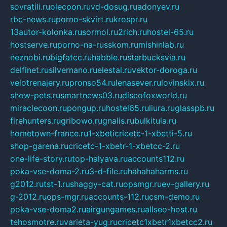
sovratili.ru
olecoon.ru
vd-dosug.ru
adonyev.ru
rbc-news.ru
porno-skvirt.ru
krospr.ru
13autor-kolonka.ru
sormol.ru
2rich.ru
hostel-65.ru
hostserve.ru
porno-na-russkom.ru
mishinlab.ru
neznobi.ru
bigfatcc.ru
habble.ru
starbucksvia.ru
delfinet.ru
silvernano.ru
elestal.ru
vektor-doroga.ru
velotrenajery.ru
pronso54.ru
lenasever.ru
lovinskix.ru
show-pets.ru
smartnews03.ru
discofoxworld.ru
miraclecoon.ru
pongup.ru
hostel65.ru
liura.ru
glasspb.ru
firehunters.ru
gribowo.ru
gnalis.ru
bulkitula.ru
hometown-france.ru
1-xbeticricetc-1-xbetti-5.ru
shop-garena.ru
cricetc-1-xbetr-1-xbetcc-2.ru
one-life-story.ru
top-halyava.ru
accounts112.ru
poka-vse-doma-2.ru
3-d-file.ru
hahahaharms.ru
g2012.ru
tst-1.ru
shaggy-cat.ru
opsmgr.ru
ev-gallery.ru
g-2012.ru
ops-mgr.ru
accounts-112.ru
csm-demo.ru
poka-vse-doma2.ru
airgungames.ru
allseo-host.ru
tehosmotre.ru
varieta-yug.ru
cricetc1xbetr1xbetcc2.ru