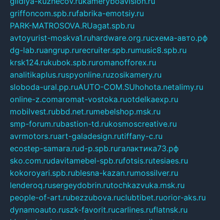
gildiya-kuznecov.ru
kameryboavision.ru
griffoncom.spb.ru
fabrika-emotsiy.ru
PARK-MATROSOVA.RU
agat.spb.ru
avtoyurist-moskva1.ru
hardware.org.ru
схема-авто.рф
dg-lab.ru
angrup.ru
recruiter.spb.ru
music8.spb.ru
krsk124.ru
kubok.spb.ru
romanofforex.ru
analitikaplus.ru
spyonline.ru
zosikamery.ru
sloboda-ural.pp.ru
AUTO-COM.SU
hohota.net
alimy.ru
online-z.com
aromat-vostoka.ru
otdelkaexp.ru
mobilvest.ru
bbd.net.ru
mebelshop.msk.ru
smp-forum.ru
bastion-td.ru
kosmoscreative.ru
avrmotors.ru
art-galadesign.ru
tiffany-c.ru
ecostep-samara.ru
d-p.spb.ru
галактика73.рф
sko.com.ru
davitamebel-spb.ru
fotsis.ru
tesiaes.ru
kokoroyari.spb.ru
blesna-kazan.ru
mossilver.ru
lenderoq.ru
sergeydobrin.ru
tochkazvuka.msk.ru
people-of-art.ru
bezzubova.ru
clubtibet.ru
orior-aks.ru
dynamoauto.ru
szk-favorit.ru
carlines.ru
flatnsk.ru