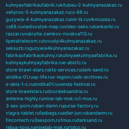
kuhnyaofabrikaufabrik.ru
kitubeu-2-kuhnyanazakaz.ru
xehyroo-5-kuhnyanazakaz.ru
cs-68.ru
guzywia-4-kuhnyanazakaz.ru
mir-tk.ru
vlknrussia.ru
cs68.ru
vladivostok-map.ru
video-seks.ru
bankaribi.ru
raszar.ru
vskrytie-zamkov-moskva113.ru
lipetsktelecom.ru
tovudyi4kuhnyanazakaz.ru
seksuzb.ru
guzywia4kuhnyanazakaz.ru
fabrikaofabrikaokuhny.ru
kuhnyaekuhnyaafabrika.ru
kuhnyaykuhnyayfabrika.ru
e-abis1c.ru
store-brawl-stars.ru
kts-services.ru
dark-sand.ru
sindika-01.ru
sp-life.ru
x-legion.ru
sib-archives.ru
e-abis-1-c.ru
sindika01.ru
venda-festival.ru
store-brawlstars.ru
dooraleksandria.ru
antenna-highly.ru
mine-lab-msk.ru
1-mus.ru
3-sex-porn.ru
ban-damn.ru
purse-factory.ru
viagra-tablet.ru
fasbags.ru
adler-jun.ru
bandamn.ru
fincontech.ru
3sexporn.ru
1mus.ru
darksand.ru
rebus-toys.ru
minelab-msk.ru
rtdco.ru