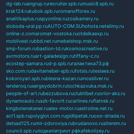
dg-lab.ru
angrup.ru
recruiter.spb.ru
music8.spb.ru
krsk124.ru
kubok.spb.ru
romanofforex.ru
analitikaplus.ru
spyonline.ru
zosikamery.ru
sloboda-ural.pp.ru
AUTO-COM.SU
hohota.net
alimy.ru
online-z.com
aromat-vostoka.ru
otdelkaexp.ru
mobilvest.ru
bbd.net.ru
mebelshop.msk.ru
smp-forum.ru
bastion-td.ru
kosmoscreative.ru
avrmotors.ru
art-galadesign.ru
tiffany-c.ru
ecostep-samara.ru
d-p.spb.ru
галактика73.рф
sko.com.ru
davitamebel-spb.ru
fotsis.ru
tesiaes.ru
kokoroyari.spb.ru
blesna-kazan.ru
mossilver.ru
lenderoq.ru
sergeydobrin.ru
tochkazvuka.msk.ru
people-of-art.ru
bezzubova.ru
clubtibet.ru
orior-aks.ru
dynamoauto.ru
szk-favorit.ru
carlines.ru
flatnsk.ru
kingbolenskaner.ru
alex-motor.ru
astroline.net.ru
act1.spb.ru
polyglot.com.ru
gidlipetsk.ru
ooo-driada.ru
detsad125.ru
mir-zdoroviya.ru
bruslanovo.ru
siterem.ru
council.spb.ru
лодкипатриот.рф
kafekolizey.ru