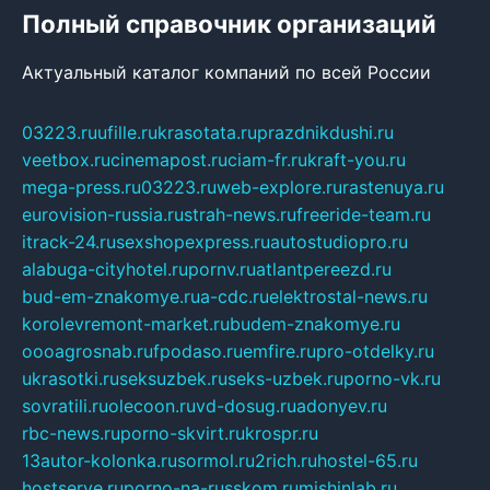
Полный справочник организаций
Актуальный каталог компаний по всей России
03223.ru
ufille.ru
krasotata.ru
prazdnikdushi.ru
veetbox.ru
cinemapost.ru
ciam-fr.ru
kraft-you.ru
mega-press.ru
03223.ru
web-explore.ru
rastenuya.ru
eurovision-russia.ru
strah-news.ru
freeride-team.ru
itrack-24.ru
sexshopexpress.ru
autostudiopro.ru
alabuga-cityhotel.ru
pornv.ru
atlantpereezd.ru
bud-em-znakomye.ru
a-cdc.ru
elektrostal-news.ru
korolevremont-market.ru
budem-znakomye.ru
oooagrosnab.ru
fpodaso.ru
emfire.ru
pro-otdelky.ru
ukrasotki.ru
seksuzbek.ru
seks-uzbek.ru
porno-vk.ru
sovratili.ru
olecoon.ru
vd-dosug.ru
adonyev.ru
rbc-news.ru
porno-skvirt.ru
krospr.ru
13autor-kolonka.ru
sormol.ru
2rich.ru
hostel-65.ru
hostserve.ru
porno-na-russkom.ru
mishinlab.ru