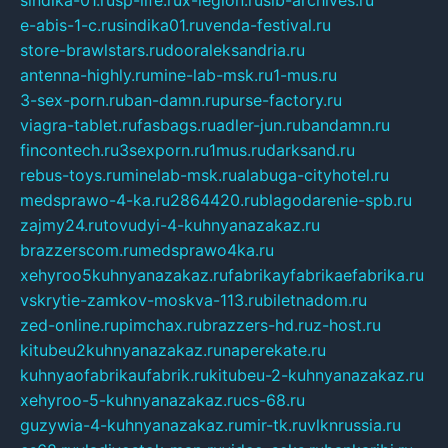
e-abis-1-c.ru
sindika01.ru
venda-festival.ru
store-brawlstars.ru
dooraleksandria.ru
antenna-highly.ru
mine-lab-msk.ru
1-mus.ru
3-sex-porn.ru
ban-damn.ru
purse-factory.ru
viagra-tablet.ru
fasbags.ru
adler-jun.ru
bandamn.ru
fincontech.ru
3sexporn.ru
1mus.ru
darksand.ru
rebus-toys.ru
minelab-msk.ru
alabuga-cityhotel.ru
medsprawo-4-ka.ru
2864420.ru
blagodarenie-spb.ru
zajmy24.ru
tovudyi-4-kuhnyanazakaz.ru
brazzerscom.ru
medsprawo4ka.ru
xehyroo5kuhnyanazakaz.ru
fabrikayfabrikaefabrika.ru
vskrytie-zamkov-moskva-113.ru
biletnadom.ru
zed-online.ru
pimchax.ru
brazzers-hd.ru
z-host.ru
kitubeu2kuhnyanazakaz.ru
naperekate.ru
kuhnyaofabrikaufabrik.ru
kitubeu-2-kuhnyanazakaz.ru
xehyroo-5-kuhnyanazakaz.ru
cs-68.ru
guzywia-4-kuhnyanazakaz.ru
mir-tk.ru
vlknrussia.ru