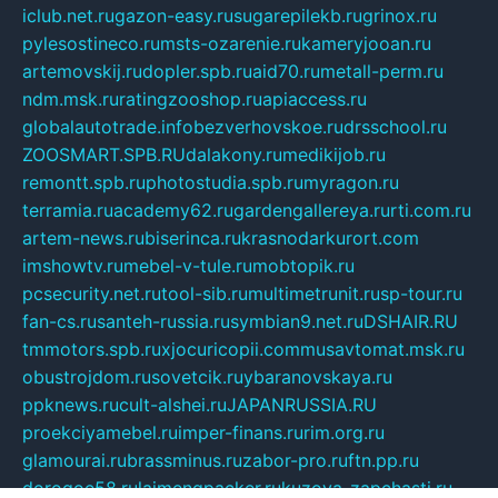
iclub.net.ru
gazon-easy.ru
sugarepilekb.ru
grinox.ru
pylesostineco.ru
msts-ozarenie.ru
kameryjooan.ru
artemovskij.ru
dopler.spb.ru
aid70.ru
metall-perm.ru
ndm.msk.ru
ratingzooshop.ru
apiaccess.ru
globalautotrade.info
bezverhovskoe.ru
drsschool.ru
ZOOSMART.SPB.RU
dalakony.ru
medikijob.ru
remontt.spb.ru
photostudia.spb.ru
myragon.ru
terramia.ru
academy62.ru
gardengallereya.ru
rti.com.ru
artem-news.ru
biserinca.ru
krasnodarkurort.com
imshowtv.ru
mebel-v-tule.ru
mobtopik.ru
pcsecurity.net.ru
tool-sib.ru
multimetrunit.ru
sp-tour.ru
fan-cs.ru
santeh-russia.ru
symbian9.net.ru
DSHAIR.RU
tmmotors.spb.ru
xjocuricopii.com
musavtomat.msk.ru
obustrojdom.ru
sovetcik.ru
ybaranovskaya.ru
ppknews.ru
cult-alshei.ru
JAPANRUSSIA.RU
proekciyamebel.ru
imper-finans.ru
rim.org.ru
glamourai.ru
brassminus.ru
zabor-pro.ru
ftn.pp.ru
dorogoe58.ru
laimengpacker.ru
kuzova-zapchasti.ru