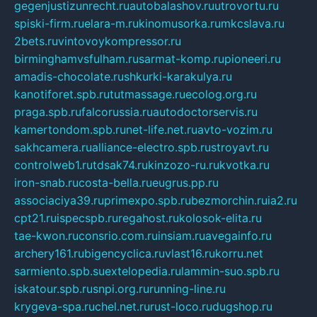
gegenjustizunrecht.ru
autobalashov.ru
utrovortu.ru
spiski-firm.ru
elara-m.ru
kinomusorka.ru
mkcslava.ru
2bets.ru
vintovoykompressor.ru
birminghamvsfulham.ru
sarmat-komp.ru
pioneeri.ru
amadis-chocolate.ru
shkurki-karakulya.ru
kanotiforet.spb.ru
tutmassage.ru
ecolog.org.ru
praga.spb.ru
falcorussia.ru
autodoctorservis.ru
kamertondom.spb.ru
net-life.net.ru
avto-vozim.ru
sakhcamera.ru
alliance-electro.spb.ru
stroyavt.ru
controlweb1.ru
tdsak74.ru
kinzozo-ru.ru
kvotka.ru
iron-snab.ru
costa-bella.ru
eugrus.pp.ru
associaciya39.ru
primexpo.spb.ru
bezmorchin.ru
ia2.ru
cpt21.ru
ispecspb.ru
regahost.ru
kolosok-elita.ru
tae-kwon.ru
consrio.com.ru
insiam.ru
avegainfo.ru
archery161.ru
bigencyclica.ru
vlast16.ru
korru.net
sarmiento.spb.su
extelopedia.ru
lammin-suo.spb.ru
iskatour.spb.ru
snpi.org.ru
running-line.ru
krygeva-spa.ru
chel.net.ru
rust-loco.ru
dugshop.ru