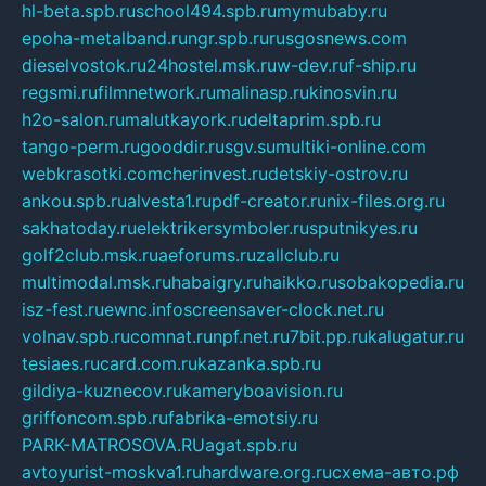
hl-beta.spb.ru
school494.spb.ru
mymubaby.ru
epoha-metalband.ru
ngr.spb.ru
rusgosnews.com
dieselvostok.ru
24hostel.msk.ru
w-dev.ru
f-ship.ru
regsmi.ru
filmnetwork.ru
malinasp.ru
kinosvin.ru
h2o-salon.ru
malutkayork.ru
deltaprim.spb.ru
tango-perm.ru
gooddir.ru
sgv.su
multiki-online.com
webkrasotki.com
cherinvest.ru
detskiy-ostrov.ru
ankou.spb.ru
alvesta1.ru
pdf-creator.ru
nix-files.org.ru
sakhatoday.ru
elektrikersymboler.ru
sputnikyes.ru
golf2club.msk.ru
aeforums.ru
zallclub.ru
multimodal.msk.ru
habaigry.ru
haikko.ru
sobakopedia.ru
isz-fest.ru
ewnc.info
screensaver-clock.net.ru
volnav.spb.ru
comnat.ru
npf.net.ru
7bit.pp.ru
kalugatur.ru
tesiaes.ru
card.com.ru
kazanka.spb.ru
gildiya-kuznecov.ru
kameryboavision.ru
griffoncom.spb.ru
fabrika-emotsiy.ru
PARK-MATROSOVA.RU
agat.spb.ru
avtoyurist-moskva1.ru
hardware.org.ru
схема-авто.рф