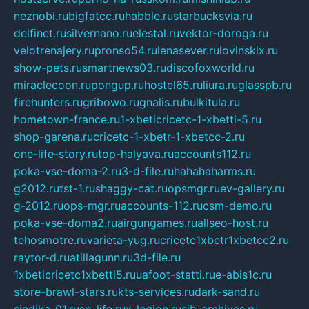
neznobi.ru
bigfatcc.ru
habble.ru
starbucksvia.ru
delfinet.ru
silvernano.ru
elestal.ru
vektor-doroga.ru
velotrenajery.ru
pronso54.ru
lenasever.ru
lovinskix.ru
show-pets.ru
smartnews03.ru
discofoxworld.ru
miraclecoon.ru
pongup.ru
hostel65.ru
liura.ru
glasspb.ru
firehunters.ru
gribowo.ru
gnalis.ru
bulkitula.ru
hometown-france.ru
1-xbeticricetc-1-xbetti-5.ru
shop-garena.ru
cricetc-1-xbetr-1-xbetcc-2.ru
one-life-story.ru
top-halyava.ru
accounts112.ru
poka-vse-doma-2.ru
3-d-file.ru
hahahaharms.ru
g2012.ru
tst-1.ru
shaggy-cat.ru
opsmgr.ru
ev-gallery.ru
g-2012.ru
ops-mgr.ru
accounts-112.ru
csm-demo.ru
poka-vse-doma2.ru
airgungames.ru
allseo-host.ru
tehosmotre.ru
varieta-yug.ru
cricetc1xbetr1xbetcc2.ru
raytor-d.ru
atillagunn.ru
3d-file.ru
1xbeticricetc1xbetti5.ru
uafoot-statti.ru
e-abis1c.ru
store-brawl-stars.ru
kts-services.ru
dark-sand.ru
sindika-01.ru
sp-life.ru
x-legion.ru
sib-archives.ru