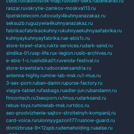
cs68.ru
vladivostok-map.ru
video-seks.ru
bankaribi.ru
raszar.ru
vskrytie-zamkov-moskva113.ru
lipetsktelecom.ru
tovudyi4kuhnyanazakaz.ru
seksuzb.ru
guzywia4kuhnyanazakaz.ru
fabrikaofabrikaokuhny.ru
kuhnyaekuhnyaafabrika.ru
kuhnyaykuhnyayfabrika.ru
e-abis1c.ru
store-brawl-stars.ru
kts-services.ru
dark-sand.ru
sindika-01.ru
sp-life.ru
x-legion.ru
sib-archives.ru
e-abis-1-c.ru
sindika01.ru
venda-festival.ru
store-brawlstars.ru
dooraleksandria.ru
antenna-highly.ru
mine-lab-msk.ru
1-mus.ru
3-sex-porn.ru
ban-damn.ru
purse-factory.ru
viagra-tablet.ru
fasbags.ru
adler-jun.ru
bandamn.ru
fincontech.ru
3sexporn.ru
1mus.ru
darksand.ru
rebus-toys.ru
minelab-msk.ru
rtdco.ru
seo-prodvizhenie-sajtov-stroitelnyh-kompanij.ru
card-voice.ru
rulonnyygazon177.ru
snow-guard.ru
domizbrusa-9x12spb.ru
demaholding.ru
aalse.ru