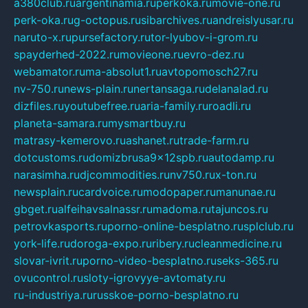
a380club.ru
argentinamia.ru
perkoka.ru
movie-one.ru
perk-oka.ru
g-octopus.ru
sibarchives.ru
andreislyusar.ru
naruto-x.ru
pursefactory.ru
tor-lyubov-i-grom.ru
spayderhed-2022.ru
movieone.ru
evro-dez.ru
webamator.ru
ma-absolut1.ru
avtopomosch27.ru
nv-750.ru
news-plain.ru
nertansaga.ru
delanalad.ru
dizfiles.ru
youtubefree.ru
aria-family.ru
roadli.ru
planeta-samara.ru
mysmartbuy.ru
matrasy-kemerovo.ru
ashanet.ru
trade-farm.ru
dotcustoms.ru
domizbrusa9x12spb.ru
autodamp.ru
narasimha.ru
djcommodities.ru
nv750.ru
x-ton.ru
newsplain.ru
cardvoice.ru
modopaper.ru
manunae.ru
gbget.ru
alfeihavsalnassr.ru
madoma.ru
tajuncos.ru
petrovkasports.ru
porno-online-besplatno.ru
splclub.ru
york-life.ru
doroga-expo.ru
ribery.ru
cleanmedicine.ru
slovar-ivrit.ru
porno-video-besplatno.ru
seks-365.ru
ovucontrol.ru
sloty-igrovyye-avtomaty.ru
ru-industriya.ru
russkoe-porno-besplatno.ru