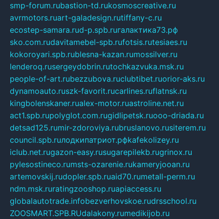
smp-forum.ru
bastion-td.ru
kosmoscreative.ru
avrmotors.ru
art-galadesign.ru
tiffany-c.ru
ecostep-samara.ru
d-p.spb.ru
галактика73.рф
sko.com.ru
davitamebel-spb.ru
fotsis.ru
tesiaes.ru
kokoroyari.spb.ru
blesna-kazan.ru
mossilver.ru
lenderoq.ru
sergeydobrin.ru
tochkazvuka.msk.ru
people-of-art.ru
bezzubova.ru
clubtibet.ru
orior-aks.ru
dynamoauto.ru
szk-favorit.ru
carlines.ru
flatnsk.ru
kingbolenskaner.ru
alex-motor.ru
astroline.net.ru
act1.spb.ru
polyglot.com.ru
gidlipetsk.ru
ooo-driada.ru
detsad125.ru
mir-zdoroviya.ru
bruslanovo.ru
siterem.ru
council.spb.ru
лодкипатриот.рф
kafekolizey.ru
iclub.net.ru
gazon-easy.ru
sugarepilekb.ru
grinox.ru
pylesostineco.ru
msts-ozarenie.ru
kameryjooan.ru
artemovskij.ru
dopler.spb.ru
aid70.ru
metall-perm.ru
ndm.msk.ru
ratingzooshop.ru
apiaccess.ru
globalautotrade.info
bezverhovskoe.ru
drsschool.ru
ZOOSMART.SPB.RU
dalakony.ru
medikijob.ru