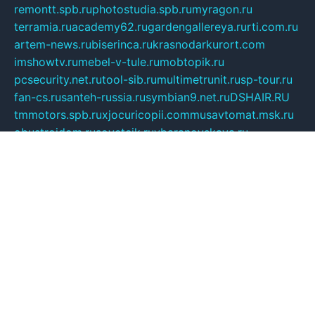
remontt.spb.ru
photostudia.spb.ru
myragon.ru
terramia.ru
academy62.ru
gardengallereya.ru
rti.com.ru
artem-news.ru
biserinca.ru
krasnodarkurort.com
imshowtv.ru
mebel-v-tule.ru
mobtopik.ru
pcsecurity.net.ru
tool-sib.ru
multimetrunit.ru
sp-tour.ru
fan-cs.ru
santeh-russia.ru
symbian9.net.ru
DSHAIR.RU
tmmotors.spb.ru
xjocuricopii.com
musavtomat.msk.ru
obustrojdom.ru
sovetcik.ru
ybaranovskaya.ru
ppknews.ru
cult-alshei.ru
JAPANRUSSIA.RU
proekciyamebel.ru
imper-finans.ru
rim.org.ru
glamourai.ru
brassminus.ru
zabor-pro.ru
ftn.pp.ru
dorogoe58.ru
laimengpacker.ru
kuzova-zapchasti.ru
sageerp.ru
taxodrom.ru
dsrazvitie.ru
hardcity.net.ru
ratinghomegames.ru
topservice25.ru
gubernyan.ru
gtglasslined.ru
ii4.ru
tssport.spb.ru
andorra24.com
blackwallstreet.ru
oboimos.ru
optim-doors.com.ru
ikuch.ru
nycr.org.ru
npa21.ru
vremya-ch.spb.ru
desert000.ru
ivtorgi.ru
ifiori.ru
catalog-statei.ru