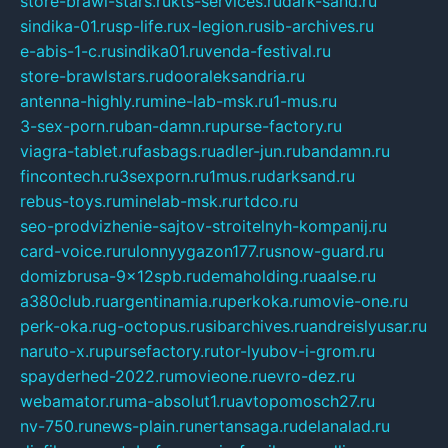
store-brawl-stars.ru
kts-services.ru
dark-sand.ru
sindika-01.ru
sp-life.ru
x-legion.ru
sib-archives.ru
e-abis-1-c.ru
sindika01.ru
venda-festival.ru
store-brawlstars.ru
dooraleksandria.ru
antenna-highly.ru
mine-lab-msk.ru
1-mus.ru
3-sex-porn.ru
ban-damn.ru
purse-factory.ru
viagra-tablet.ru
fasbags.ru
adler-jun.ru
bandamn.ru
fincontech.ru
3sexporn.ru
1mus.ru
darksand.ru
rebus-toys.ru
minelab-msk.ru
rtdco.ru
seo-prodvizhenie-sajtov-stroitelnyh-kompanij.ru
card-voice.ru
rulonnyygazon177.ru
snow-guard.ru
domizbrusa-9x12spb.ru
demaholding.ru
aalse.ru
a380club.ru
argentinamia.ru
perkoka.ru
movie-one.ru
perk-oka.ru
g-octopus.ru
sibarchives.ru
andreislyusar.ru
naruto-x.ru
pursefactory.ru
tor-lyubov-i-grom.ru
spayderhed-2022.ru
movieone.ru
evro-dez.ru
webamator.ru
ma-absolut1.ru
avtopomosch27.ru
nv-750.ru
news-plain.ru
nertansaga.ru
delanalad.ru