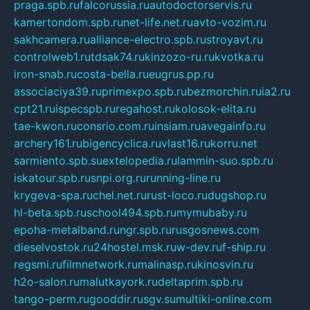
praga.spb.ru
falcorussia.ru
autodoctorservis.ru
kamertondom.spb.ru
net-life.net.ru
avto-vozim.ru
sakhcamera.ru
alliance-electro.spb.ru
stroyavt.ru
controlweb1.ru
tdsak74.ru
kinzozo-ru.ru
kvotka.ru
iron-snab.ru
costa-bella.ru
eugrus.pp.ru
associaciya39.ru
primexpo.spb.ru
bezmorchin.ru
ia2.ru
cpt21.ru
ispecspb.ru
regahost.ru
kolosok-elita.ru
tae-kwon.ru
consrio.com.ru
insiam.ru
avegainfo.ru
archery161.ru
bigencyclica.ru
vlast16.ru
korru.net
sarmiento.spb.su
extelopedia.ru
lammin-suo.spb.ru
iskatour.spb.ru
snpi.org.ru
running-line.ru
krygeva-spa.ru
chel.net.ru
rust-loco.ru
dugshop.ru
hl-beta.spb.ru
school494.spb.ru
mymubaby.ru
epoha-metalband.ru
ngr.spb.ru
rusgosnews.com
dieselvostok.ru
24hostel.msk.ru
w-dev.ru
f-ship.ru
regsmi.ru
filmnetwork.ru
malinasp.ru
kinosvin.ru
h2o-salon.ru
malutkayork.ru
deltaprim.spb.ru
tango-perm.ru
gooddir.ru
sgv.su
multiki-online.com