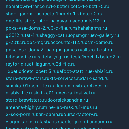
hometown-france.ru
1-xbeticricetc-1-xbetti-5.ru
shop-garena.ru
cricetc-1-xbetr-1-xbetcc-2.ru
one-life-story.ru
top-halyava.ru
accounts112.ru
poka-vse-doma-2.ru
3-d-file.ru
hahahaharms.ru
g2012.ru
tst-1.ru
shaggy-cat.ru
opsmgr.ru
ev-gallery.ru
g-2012.ru
ops-mgr.ru
accounts-112.ru
csm-demo.ru
poka-vse-doma2.ru
airgungames.ru
allseo-host.ru
tehosmotre.ru
varieta-yug.ru
cricetc1xbetr1xbetcc2.ru
raytor-d.ru
atillagunn.ru
3d-file.ru
1xbeticricetc1xbetti5.ru
uafoot-statti.ru
e-abis1c.ru
store-brawl-stars.ru
kts-services.ru
dark-sand.ru
sindika-01.ru
sp-life.ru
x-legion.ru
sib-archives.ru
e-abis-1-c.ru
sindika01.ru
venda-festival.ru
store-brawlstars.ru
dooraleksandria.ru
antenna-highly.ru
mine-lab-msk.ru
1-mus.ru
3-sex-porn.ru
ban-damn.ru
purse-factory.ru
viagra-tablet.ru
fasbags.ru
adler-jun.ru
bandamn.ru
fincontech.ru
3sexporn.ru
1mus.ru
darksand.ru