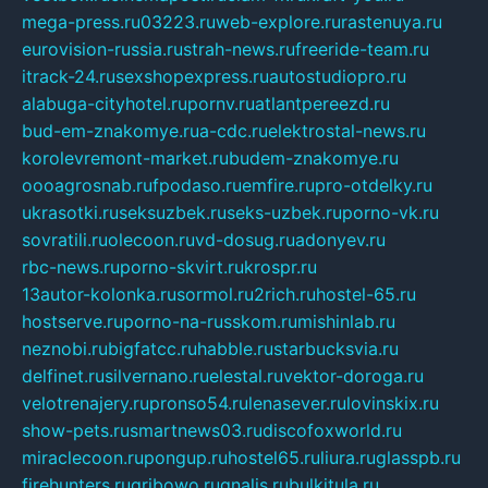
mega-press.ru
03223.ru
web-explore.ru
rastenuya.ru
eurovision-russia.ru
strah-news.ru
freeride-team.ru
itrack-24.ru
sexshopexpress.ru
autostudiopro.ru
alabuga-cityhotel.ru
pornv.ru
atlantpereezd.ru
bud-em-znakomye.ru
a-cdc.ru
elektrostal-news.ru
korolevremont-market.ru
budem-znakomye.ru
oooagrosnab.ru
fpodaso.ru
emfire.ru
pro-otdelky.ru
ukrasotki.ru
seksuzbek.ru
seks-uzbek.ru
porno-vk.ru
sovratili.ru
olecoon.ru
vd-dosug.ru
adonyev.ru
rbc-news.ru
porno-skvirt.ru
krospr.ru
13autor-kolonka.ru
sormol.ru
2rich.ru
hostel-65.ru
hostserve.ru
porno-na-russkom.ru
mishinlab.ru
neznobi.ru
bigfatcc.ru
habble.ru
starbucksvia.ru
delfinet.ru
silvernano.ru
elestal.ru
vektor-doroga.ru
velotrenajery.ru
pronso54.ru
lenasever.ru
lovinskix.ru
show-pets.ru
smartnews03.ru
discofoxworld.ru
miraclecoon.ru
pongup.ru
hostel65.ru
liura.ru
glasspb.ru
firehunters.ru
gribowo.ru
gnalis.ru
bulkitula.ru