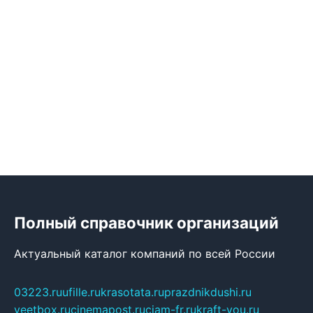
Полный справочник организаций
Актуальный каталог компаний по всей России
03223.ru
ufille.ru
krasotata.ru
prazdnikdushi.ru
veetbox.ru
cinemapost.ru
ciam-fr.ru
kraft-you.ru