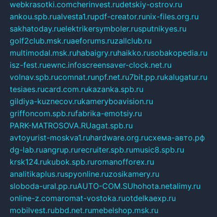
webkrasotki.com
cherinvest.ru
detskiy-ostrov.ru
ankou.spb.ru
alvesta1.ru
pdf-creator.ru
nix-files.org.ru
sakhatoday.ru
elektrikersymboler.ru
sputnikyes.ru
golf2club.msk.ru
aeforums.ru
zallclub.ru
multimodal.msk.ru
habaigry.ru
haikko.ru
sobakopedia.ru
isz-fest.ru
ewnc.info
screensaver-clock.net.ru
volnav.spb.ru
comnat.ru
npf.net.ru
7bit.pp.ru
kalugatur.ru
tesiaes.ru
card.com.ru
kazanka.spb.ru
gildiya-kuznecov.ru
kameryboavision.ru
griffoncom.spb.ru
fabrika-emotsiy.ru
PARK-MATROSOVA.RU
agat.spb.ru
avtoyurist-moskva1.ru
hardware.org.ru
схема-авто.рф
dg-lab.ru
angrup.ru
recruiter.spb.ru
music8.spb.ru
krsk124.ru
kubok.spb.ru
romanofforex.ru
analitikaplus.ru
spyonline.ru
zosikamery.ru
sloboda-ural.pp.ru
AUTO-COM.SU
hohota.net
alimy.ru
online-z.com
aromat-vostoka.ru
otdelkaexp.ru
mobilvest.ru
bbd.net.ru
mebelshop.msk.ru