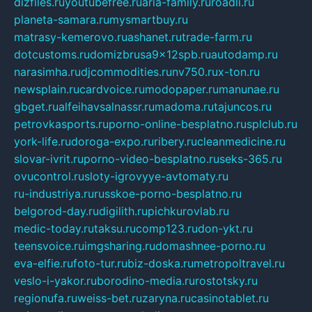
dizfiles.ru
youtubefree.ru
aria-family.ru
roadli.ru
planeta-samara.ru
mysmartbuy.ru
matrasy-kemerovo.ru
ashanet.ru
trade-farm.ru
dotcustoms.ru
domizbrusa9x12spb.ru
autodamp.ru
narasimha.ru
djcommodities.ru
nv750.ru
x-ton.ru
newsplain.ru
cardvoice.ru
modopaper.ru
manunae.ru
gbget.ru
alfeihavsalnassr.ru
madoma.ru
tajuncos.ru
petrovkasports.ru
porno-online-besplatno.ru
splclub.ru
york-life.ru
doroga-expo.ru
ribery.ru
cleanmedicine.ru
slovar-ivrit.ru
porno-video-besplatno.ru
seks-365.ru
ovucontrol.ru
sloty-igrovyye-avtomaty.ru
ru-industriya.ru
russkoe-porno-besplatno.ru
belgorod-day.ru
digilith.ru
pichkurovlab.ru
medic-today.ru
taksu.ru
comp123.ru
don-ykt.ru
teensvoice.ru
imgsharing.ru
domashnee-porno.ru
eva-elfie.ru
foto-tur.ru
biz-doska.ru
metropoltravel.ru
veslo-i-yakor.ru
borodino-media.ru
rostotsky.ru
regionufa.ru
weiss-bet.ru
zaryna.ru
casinotablet.ru