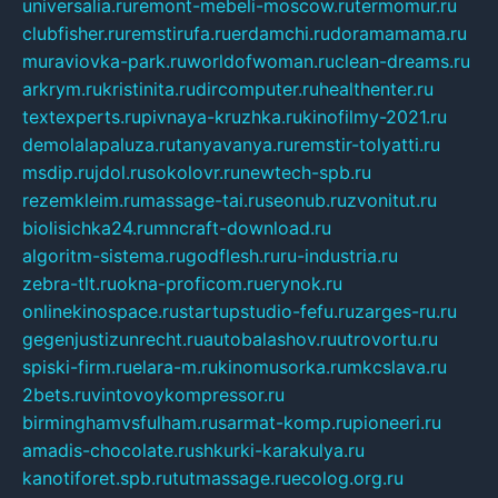
universalia.ru
remont-mebeli-moscow.ru
termomur.ru
clubfisher.ru
remstirufa.ru
erdamchi.ru
doramamama.ru
muraviovka-park.ru
worldofwoman.ru
clean-dreams.ru
arkrym.ru
kristinita.ru
dircomputer.ru
healthenter.ru
textexperts.ru
pivnaya-kruzhka.ru
kinofilmy-2021.ru
demolalapaluza.ru
tanyavanya.ru
remstir-tolyatti.ru
msdip.ru
jdol.ru
sokolovr.ru
newtech-spb.ru
rezemkleim.ru
massage-tai.ru
seonub.ru
zvonitut.ru
biolisichka24.ru
mncraft-download.ru
algoritm-sistema.ru
godflesh.ru
ru-industria.ru
zebra-tlt.ru
okna-proficom.ru
erynok.ru
onlinekinospace.ru
startupstudio-fefu.ru
zarges-ru.ru
gegenjustizunrecht.ru
autobalashov.ru
utrovortu.ru
spiski-firm.ru
elara-m.ru
kinomusorka.ru
mkcslava.ru
2bets.ru
vintovoykompressor.ru
birminghamvsfulham.ru
sarmat-komp.ru
pioneeri.ru
amadis-chocolate.ru
shkurki-karakulya.ru
kanotiforet.spb.ru
tutmassage.ru
ecolog.org.ru