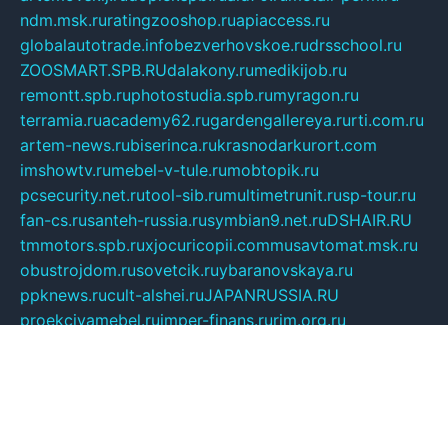
ndm.msk.ru
ratingzooshop.ru
apiaccess.ru
globalautotrade.info
bezverhovskoe.ru
drsschool.ru
ZOOSMART.SPB.RU
dalakony.ru
medikijob.ru
remontt.spb.ru
photostudia.spb.ru
myragon.ru
terramia.ru
academy62.ru
gardengallereya.ru
rti.com.ru
artem-news.ru
biserinca.ru
krasnodarkurort.com
imshowtv.ru
mebel-v-tule.ru
mobtopik.ru
pcsecurity.net.ru
tool-sib.ru
multimetrunit.ru
sp-tour.ru
fan-cs.ru
santeh-russia.ru
symbian9.net.ru
DSHAIR.RU
tmmotors.spb.ru
xjocuricopii.com
musavtomat.msk.ru
obustrojdom.ru
sovetcik.ru
ybaranovskaya.ru
ppknews.ru
cult-alshei.ru
JAPANRUSSIA.RU
proekciyamebel.ru
imper-finans.ru
rim.org.ru
glamourai.ru
brassminus.ru
zabor-pro.ru
ftn.pp.ru
dorogoe58.ru
laimengpacker.ru
kuzova-zapchasti.ru
sageerp.ru
taxodrom.ru
dsrazvitie.ru
hardcity.net.ru
ratinghomegames.ru
topservice25.ru
gubernyan.ru
gtglasslined.ru
ii4.ru
tssport.spb.ru
andorra24.com