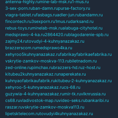
antenna-highly.ru
mine-lab-msk.ru
1-mus.ru
3-sex-porn.ru
ban-damn.ru
purse-factory.ru
viagra-tablet.ru
fasbags.ru
adler-jun.ru
bandamn.ru
fincontech.ru
3sexporn.ru
1mus.ru
darksand.ru
rebus-toys.ru
minelab-msk.ru
alabuga-cityhotel.ru
medsprawo-4-ka.ru
2864420.ru
blagodarenie-spb.ru
zajmy24.ru
tovudyi-4-kuhnyanazakaz.ru
brazzerscom.ru
medsprawo4ka.ru
xehyroo5kuhnyanazakaz.ru
fabrikayfabrikaefabrika.ru
vskrytie-zamkov-moskva-113.ru
biletnadom.ru
zed-online.ru
pimchax.ru
brazzers-hd.ru
z-host.ru
kitubeu2kuhnyanazakaz.ru
naperekate.ru
kuhnyaofabrikaufabrik.ru
kitubeu-2-kuhnyanazakaz.ru
xehyroo-5-kuhnyanazakaz.ru
cs-68.ru
guzywia-4-kuhnyanazakaz.ru
mir-tk.ru
vlknrussia.ru
cs68.ru
vladivostok-map.ru
video-seks.ru
bankaribi.ru
raszar.ru
vskrytie-zamkov-moskva113.ru
lipetsktelecom.ru
tovudyi4kuhnyanazakaz.ru