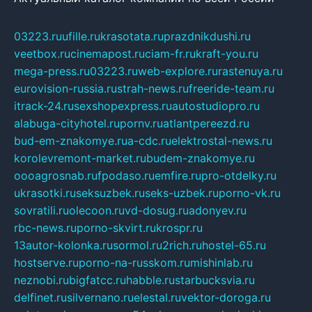
03223.ru
ufille.ru
krasotata.ru
prazdnikdushi.ru
veetbox.ru
cinemapost.ru
ciam-fr.ru
kraft-you.ru
mega-press.ru
03223.ru
web-explore.ru
rastenuya.ru
eurovision-russia.ru
strah-news.ru
freeride-team.ru
itrack-24.ru
sexshopexpress.ru
autostudiopro.ru
alabuga-cityhotel.ru
pornv.ru
atlantpereezd.ru
bud-em-znakomye.ru
a-cdc.ru
elektrostal-news.ru
korolevremont-market.ru
budem-znakomye.ru
oooagrosnab.ru
fpodaso.ru
emfire.ru
pro-otdelky.ru
ukrasotki.ru
seksuzbek.ru
seks-uzbek.ru
porno-vk.ru
sovratili.ru
olecoon.ru
vd-dosug.ru
adonyev.ru
rbc-news.ru
porno-skvirt.ru
krospr.ru
13autor-kolonka.ru
sormol.ru
2rich.ru
hostel-65.ru
hostserve.ru
porno-na-russkom.ru
mishinlab.ru
neznobi.ru
bigfatcc.ru
habble.ru
starbucksvia.ru
delfinet.ru
silvernano.ru
elestal.ru
vektor-doroga.ru