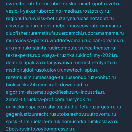
eva-elfie.ru
foto-tur.ru
biz-doska.ru
metropoltravel.ru
veslo-i-yakor.ru
borodino-media.ru
rostotsky.ru
regionufa.ru
weiss-bet.ru
zaryna.ru
casinotablet.ru
universalia.ru
remont-mebeli-moscow.ru
termomur.ru
clubfisher.ru
remstirufa.ru
erdamchi.ru
doramamama.ru
muraviovka-park.ru
worldofwoman.ru
clean-dreams.ru
arkrym.ru
kristinita.ru
dircomputer.ru
healthenter.ru
textexperts.ru
pivnaya-kruzhka.ru
kinofilmy-2021.ru
demolalapaluza.ru
tanyavanya.ru
remstir-tolyatti.ru
msdip.ru
jdol.ru
sokolovr.ru
newtech-spb.ru
rezemkleim.ru
massage-tai.ru
seonub.ru
zvonitut.ru
biolisichka24.ru
mncraft-download.ru
algoritm-sistema.ru
godflesh.ru
ru-industria.ru
zebra-tlt.ru
okna-proficom.ru
erynok.ru
onlinekinospace.ru
startupstudio-fefu.ru
zarges-ru.ru
gegenjustizunrecht.ru
autobalashov.ru
utrovortu.ru
spiski-firm.ru
elara-m.ru
kinomusorka.ru
mkcslava.ru
2bets.ru
vintovoykompressor.ru