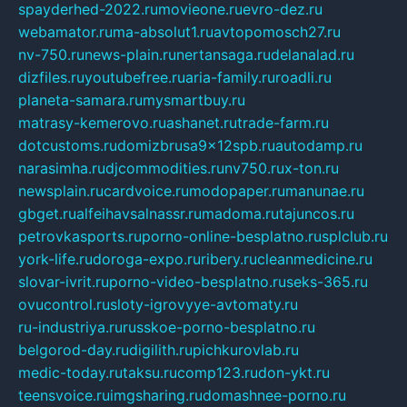
spayderhed-2022.ru
movieone.ru
evro-dez.ru
webamator.ru
ma-absolut1.ru
avtopomosch27.ru
nv-750.ru
news-plain.ru
nertansaga.ru
delanalad.ru
dizfiles.ru
youtubefree.ru
aria-family.ru
roadli.ru
planeta-samara.ru
mysmartbuy.ru
matrasy-kemerovo.ru
ashanet.ru
trade-farm.ru
dotcustoms.ru
domizbrusa9x12spb.ru
autodamp.ru
narasimha.ru
djcommodities.ru
nv750.ru
x-ton.ru
newsplain.ru
cardvoice.ru
modopaper.ru
manunae.ru
gbget.ru
alfeihavsalnassr.ru
madoma.ru
tajuncos.ru
petrovkasports.ru
porno-online-besplatno.ru
splclub.ru
york-life.ru
doroga-expo.ru
ribery.ru
cleanmedicine.ru
slovar-ivrit.ru
porno-video-besplatno.ru
seks-365.ru
ovucontrol.ru
sloty-igrovyye-avtomaty.ru
ru-industriya.ru
russkoe-porno-besplatno.ru
belgorod-day.ru
digilith.ru
pichkurovlab.ru
medic-today.ru
taksu.ru
comp123.ru
don-ykt.ru
teensvoice.ru
imgsharing.ru
domashnee-porno.ru