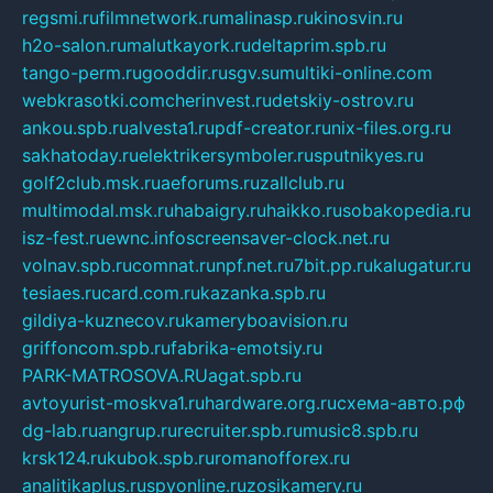
regsmi.ru
filmnetwork.ru
malinasp.ru
kinosvin.ru
h2o-salon.ru
malutkayork.ru
deltaprim.spb.ru
tango-perm.ru
gooddir.ru
sgv.su
multiki-online.com
webkrasotki.com
cherinvest.ru
detskiy-ostrov.ru
ankou.spb.ru
alvesta1.ru
pdf-creator.ru
nix-files.org.ru
sakhatoday.ru
elektrikersymboler.ru
sputnikyes.ru
golf2club.msk.ru
aeforums.ru
zallclub.ru
multimodal.msk.ru
habaigry.ru
haikko.ru
sobakopedia.ru
isz-fest.ru
ewnc.info
screensaver-clock.net.ru
volnav.spb.ru
comnat.ru
npf.net.ru
7bit.pp.ru
kalugatur.ru
tesiaes.ru
card.com.ru
kazanka.spb.ru
gildiya-kuznecov.ru
kameryboavision.ru
griffoncom.spb.ru
fabrika-emotsiy.ru
PARK-MATROSOVA.RU
agat.spb.ru
avtoyurist-moskva1.ru
hardware.org.ru
схема-авто.рф
dg-lab.ru
angrup.ru
recruiter.spb.ru
music8.spb.ru
krsk124.ru
kubok.spb.ru
romanofforex.ru
analitikaplus.ru
spyonline.ru
zosikamery.ru