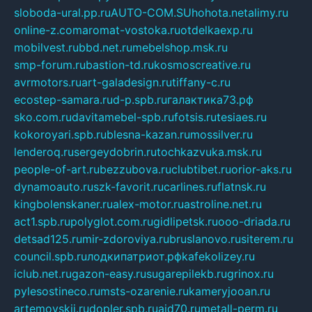
sloboda-ural.pp.ru
AUTO-COM.SU
hohota.net
alimy.ru
online-z.com
aromat-vostoka.ru
otdelkaexp.ru
mobilvest.ru
bbd.net.ru
mebelshop.msk.ru
smp-forum.ru
bastion-td.ru
kosmoscreative.ru
avrmotors.ru
art-galadesign.ru
tiffany-c.ru
ecostep-samara.ru
d-p.spb.ru
галактика73.рф
sko.com.ru
davitamebel-spb.ru
fotsis.ru
tesiaes.ru
kokoroyari.spb.ru
blesna-kazan.ru
mossilver.ru
lenderoq.ru
sergeydobrin.ru
tochkazvuka.msk.ru
people-of-art.ru
bezzubova.ru
clubtibet.ru
orior-aks.ru
dynamoauto.ru
szk-favorit.ru
carlines.ru
flatnsk.ru
kingbolenskaner.ru
alex-motor.ru
astroline.net.ru
act1.spb.ru
polyglot.com.ru
gidlipetsk.ru
ooo-driada.ru
detsad125.ru
mir-zdoroviya.ru
bruslanovo.ru
siterem.ru
council.spb.ru
лодкипатриот.рф
kafekolizey.ru
iclub.net.ru
gazon-easy.ru
sugarepilekb.ru
grinox.ru
pylesostineco.ru
msts-ozarenie.ru
kameryjooan.ru
artemovskij.ru
dopler.spb.ru
aid70.ru
metall-perm.ru