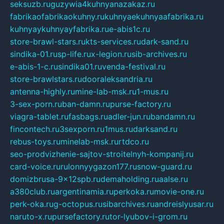
seksuzb.ru
guzywia4kuhnyanazakaz.ru
fabrikaofabrikaokuhny.ru
kuhnyaekuhnyaafabrika.ru
kuhnyaykuhnyayfabrika.ru
e-abis1c.ru
store-brawl-stars.ru
kts-services.ru
dark-sand.ru
sindika-01.ru
sp-life.ru
x-legion.ru
sib-archives.ru
e-abis-1-c.ru
sindika01.ru
venda-festival.ru
store-brawlstars.ru
dooraleksandria.ru
antenna-highly.ru
mine-lab-msk.ru
1-mus.ru
3-sex-porn.ru
ban-damn.ru
purse-factory.ru
viagra-tablet.ru
fasbags.ru
adler-jun.ru
bandamn.ru
fincontech.ru
3sexporn.ru
1mus.ru
darksand.ru
rebus-toys.ru
minelab-msk.ru
rtdco.ru
seo-prodvizhenie-sajtov-stroitelnyh-kompanij.ru
card-voice.ru
rulonnyygazon177.ru
snow-guard.ru
domizbrusa-9x12spb.ru
demaholding.ru
aalse.ru
a380club.ru
argentinamia.ru
perkoka.ru
movie-one.ru
perk-oka.ru
g-octopus.ru
sibarchives.ru
andreislyusar.ru
naruto-x.ru
pursefactory.ru
tor-lyubov-i-grom.ru