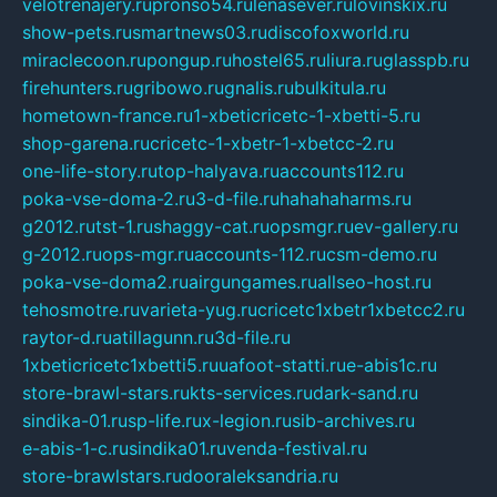
velotrenajery.ru
pronso54.ru
lenasever.ru
lovinskix.ru
show-pets.ru
smartnews03.ru
discofoxworld.ru
miraclecoon.ru
pongup.ru
hostel65.ru
liura.ru
glasspb.ru
firehunters.ru
gribowo.ru
gnalis.ru
bulkitula.ru
hometown-france.ru
1-xbeticricetc-1-xbetti-5.ru
shop-garena.ru
cricetc-1-xbetr-1-xbetcc-2.ru
one-life-story.ru
top-halyava.ru
accounts112.ru
poka-vse-doma-2.ru
3-d-file.ru
hahahaharms.ru
g2012.ru
tst-1.ru
shaggy-cat.ru
opsmgr.ru
ev-gallery.ru
g-2012.ru
ops-mgr.ru
accounts-112.ru
csm-demo.ru
poka-vse-doma2.ru
airgungames.ru
allseo-host.ru
tehosmotre.ru
varieta-yug.ru
cricetc1xbetr1xbetcc2.ru
raytor-d.ru
atillagunn.ru
3d-file.ru
1xbeticricetc1xbetti5.ru
uafoot-statti.ru
e-abis1c.ru
store-brawl-stars.ru
kts-services.ru
dark-sand.ru
sindika-01.ru
sp-life.ru
x-legion.ru
sib-archives.ru
e-abis-1-c.ru
sindika01.ru
venda-festival.ru
store-brawlstars.ru
dooraleksandria.ru