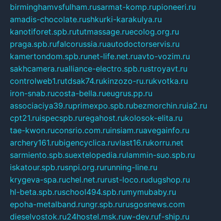
birminghamvsfulham.ru
sarmat-komp.ru
pioneeri.ru
amadis-chocolate.ru
shkurki-karakulya.ru
kanotiforet.spb.ru
tutmassage.ru
ecolog.org.ru
praga.spb.ru
falcorussia.ru
autodoctorservis.ru
kamertondom.spb.ru
net-life.net.ru
avto-vozim.ru
sakhcamera.ru
alliance-electro.spb.ru
stroyavt.ru
controlweb1.ru
tdsak74.ru
kinzozo-ru.ru
kvotka.ru
iron-snab.ru
costa-bella.ru
eugrus.pp.ru
associaciya39.ru
primexpo.spb.ru
bezmorchin.ru
ia2.ru
cpt21.ru
ispecspb.ru
regahost.ru
kolosok-elita.ru
tae-kwon.ru
consrio.com.ru
insiam.ru
avegainfo.ru
archery161.ru
bigencyclica.ru
vlast16.ru
korru.net
sarmiento.spb.su
extelopedia.ru
lammin-suo.spb.ru
iskatour.spb.ru
snpi.org.ru
running-line.ru
krygeva-spa.ru
chel.net.ru
rust-loco.ru
dugshop.ru
hl-beta.spb.ru
school494.spb.ru
mymubaby.ru
epoha-metalband.ru
ngr.spb.ru
rusgosnews.com
dieselvostok.ru
24hostel.msk.ru
w-dev.ru
f-ship.ru