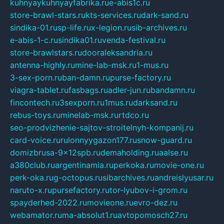
kuhnyaykuhnyayfabrika.ru
e-abis1c.ru
store-brawl-stars.ru
kts-services.ru
dark-sand.ru
sindika-01.ru
sp-life.ru
x-legion.ru
sib-archives.ru
e-abis-1-c.ru
sindika01.ru
venda-festival.ru
store-brawlstars.ru
dooraleksandria.ru
antenna-highly.ru
mine-lab-msk.ru
1-mus.ru
3-sex-porn.ru
ban-damn.ru
purse-factory.ru
viagra-tablet.ru
fasbags.ru
adler-jun.ru
bandamn.ru
fincontech.ru
3sexporn.ru
1mus.ru
darksand.ru
rebus-toys.ru
minelab-msk.ru
rtdco.ru
seo-prodvizhenie-sajtov-stroitelnyh-kompanij.ru
card-voice.ru
rulonnyygazon177.ru
snow-guard.ru
domizbrusa-9x12spb.ru
demaholding.ru
aalse.ru
a380club.ru
argentinamia.ru
perkoka.ru
movie-one.ru
perk-oka.ru
g-octopus.ru
sibarchives.ru
andreislyusar.ru
naruto-x.ru
pursefactory.ru
tor-lyubov-i-grom.ru
spayderhed-2022.ru
movieone.ru
evro-dez.ru
webamator.ru
ma-absolut1.ru
avtopomosch27.ru