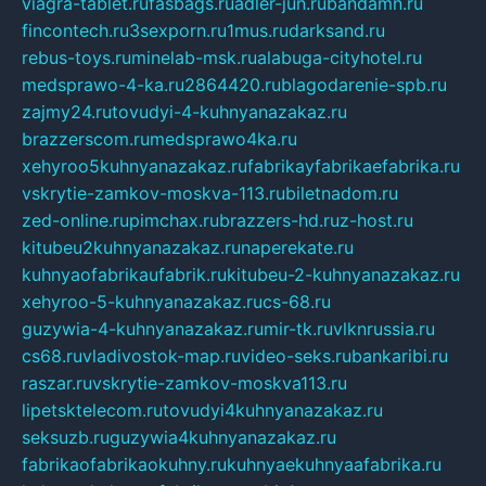
viagra-tablet.ru
fasbags.ru
adler-jun.ru
bandamn.ru
fincontech.ru
3sexporn.ru
1mus.ru
darksand.ru
rebus-toys.ru
minelab-msk.ru
alabuga-cityhotel.ru
medsprawo-4-ka.ru
2864420.ru
blagodarenie-spb.ru
zajmy24.ru
tovudyi-4-kuhnyanazakaz.ru
brazzerscom.ru
medsprawo4ka.ru
xehyroo5kuhnyanazakaz.ru
fabrikayfabrikaefabrika.ru
vskrytie-zamkov-moskva-113.ru
biletnadom.ru
zed-online.ru
pimchax.ru
brazzers-hd.ru
z-host.ru
kitubeu2kuhnyanazakaz.ru
naperekate.ru
kuhnyaofabrikaufabrik.ru
kitubeu-2-kuhnyanazakaz.ru
xehyroo-5-kuhnyanazakaz.ru
cs-68.ru
guzywia-4-kuhnyanazakaz.ru
mir-tk.ru
vlknrussia.ru
cs68.ru
vladivostok-map.ru
video-seks.ru
bankaribi.ru
raszar.ru
vskrytie-zamkov-moskva113.ru
lipetsktelecom.ru
tovudyi4kuhnyanazakaz.ru
seksuzb.ru
guzywia4kuhnyanazakaz.ru
fabrikaofabrikaokuhny.ru
kuhnyaekuhnyaafabrika.ru