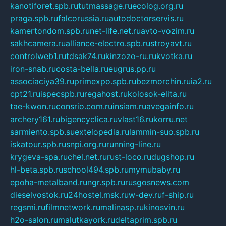
kanotiforet.spb.ru
tutmassage.ru
ecolog.org.ru
praga.spb.ru
falcorussia.ru
autodoctorservis.ru
kamertondom.spb.ru
net-life.net.ru
avto-vozim.ru
sakhcamera.ru
alliance-electro.spb.ru
stroyavt.ru
controlweb1.ru
tdsak74.ru
kinzozo-ru.ru
kvotka.ru
iron-snab.ru
costa-bella.ru
eugrus.pp.ru
associaciya39.ru
primexpo.spb.ru
bezmorchin.ru
ia2.ru
cpt21.ru
ispecspb.ru
regahost.ru
kolosok-elita.ru
tae-kwon.ru
consrio.com.ru
insiam.ru
avegainfo.ru
archery161.ru
bigencyclica.ru
vlast16.ru
korru.net
sarmiento.spb.su
extelopedia.ru
lammin-suo.spb.ru
iskatour.spb.ru
snpi.org.ru
running-line.ru
krygeva-spa.ru
chel.net.ru
rust-loco.ru
dugshop.ru
hl-beta.spb.ru
school494.spb.ru
mymubaby.ru
epoha-metalband.ru
ngr.spb.ru
rusgosnews.com
dieselvostok.ru
24hostel.msk.ru
w-dev.ru
f-ship.ru
regsmi.ru
filmnetwork.ru
malinasp.ru
kinosvin.ru
h2o-salon.ru
malutkayork.ru
deltaprim.spb.ru