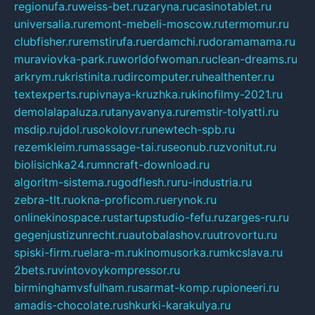
regionufa.ru
weiss-bet.ru
zaryna.ru
casinotablet.ru
universalia.ru
remont-mebeli-moscow.ru
termomur.ru
clubfisher.ru
remstirufa.ru
erdamchi.ru
doramamama.ru
muraviovka-park.ru
worldofwoman.ru
clean-dreams.ru
arkrym.ru
kristinita.ru
dircomputer.ru
healthenter.ru
textexperts.ru
pivnaya-kruzhka.ru
kinofilmy-2021.ru
demolalapaluza.ru
tanyavanya.ru
remstir-tolyatti.ru
msdip.ru
jdol.ru
sokolovr.ru
newtech-spb.ru
rezemkleim.ru
massage-tai.ru
seonub.ru
zvonitut.ru
biolisichka24.ru
mncraft-download.ru
algoritm-sistema.ru
godflesh.ru
ru-industria.ru
zebra-tlt.ru
okna-proficom.ru
erynok.ru
onlinekinospace.ru
startupstudio-fefu.ru
zarges-ru.ru
gegenjustizunrecht.ru
autobalashov.ru
utrovortu.ru
spiski-firm.ru
elara-m.ru
kinomusorka.ru
mkcslava.ru
2bets.ru
vintovoykompressor.ru
birminghamvsfulham.ru
sarmat-komp.ru
pioneeri.ru
amadis-chocolate.ru
shkurki-karakulya.ru