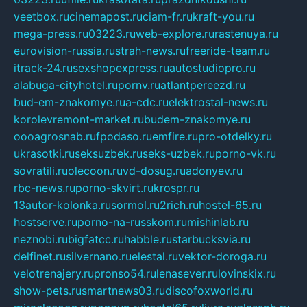
veetbox.ru
cinemapost.ru
ciam-fr.ru
kraft-you.ru
mega-press.ru
03223.ru
web-explore.ru
rastenuya.ru
eurovision-russia.ru
strah-news.ru
freeride-team.ru
itrack-24.ru
sexshopexpress.ru
autostudiopro.ru
alabuga-cityhotel.ru
pornv.ru
atlantpereezd.ru
bud-em-znakomye.ru
a-cdc.ru
elektrostal-news.ru
korolevremont-market.ru
budem-znakomye.ru
oooagrosnab.ru
fpodaso.ru
emfire.ru
pro-otdelky.ru
ukrasotki.ru
seksuzbek.ru
seks-uzbek.ru
porno-vk.ru
sovratili.ru
olecoon.ru
vd-dosug.ru
adonyev.ru
rbc-news.ru
porno-skvirt.ru
krospr.ru
13autor-kolonka.ru
sormol.ru
2rich.ru
hostel-65.ru
hostserve.ru
porno-na-russkom.ru
mishinlab.ru
neznobi.ru
bigfatcc.ru
habble.ru
starbucksvia.ru
delfinet.ru
silvernano.ru
elestal.ru
vektor-doroga.ru
velotrenajery.ru
pronso54.ru
lenasever.ru
lovinskix.ru
show-pets.ru
smartnews03.ru
discofoxworld.ru