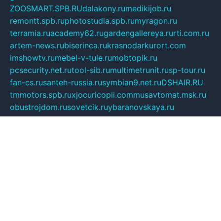
ZOOSMART.SPB.RU
dalakony.ru
medikijob.ru
remontt.spb.ru
photostudia.spb.ru
myragon.ru
terramia.ru
academy62.ru
gardengallereya.ru
rti.com.ru
artem-news.ru
biserinca.ru
krasnodarkurort.com
imshowtv.ru
mebel-v-tule.ru
mobtopik.ru
pcsecurity.net.ru
tool-sib.ru
multimetrunit.ru
sp-tour.ru
fan-cs.ru
santeh-russia.ru
symbian9.net.ru
DSHAIR.RU
tmmotors.spb.ru
xjocuricopii.com
musavtomat.msk.ru
obustrojdom.ru
sovetcik.ru
ybaranovskaya.ru
ppknews.ru
cult-alshei.ru
JAPANRUSSIA.RU
proekciyamebel.ru
imper-finans.ru
rim.org.ru
glamourai.ru
brassminus.ru
zabor-pro.ru
ftn.pp.ru
dorogoe58.ru
laimengpacker.ru
kuzova-zapchasti.ru
sageerp.ru
taxodrom.ru
dsrazvitie.ru
hardcity.net.ru
ratinghomegames.ru
topservice25.ru
gubernyan.ru
gtglasslined.ru
ii4.ru
tssport.spb.ru
andorra24.com
blackwallstreet.ru
oboimos.ru
optim-doors.com.ru
ikuch.ru
nycr.org.ru
npa21.ru
vremya-ch.spb.ru