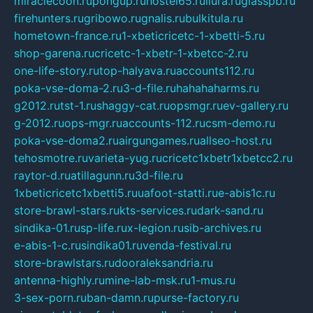
miraclecoon.ru
pongup.ru
hostel65.ru
liura.ru
glasspb.ru
firehunters.ru
gribowo.ru
gnalis.ru
bulkitula.ru
hometown-france.ru
1-xbeticricetc-1-xbetti-5.ru
shop-garena.ru
cricetc-1-xbetr-1-xbetcc-2.ru
one-life-story.ru
top-halyava.ru
accounts112.ru
poka-vse-doma-2.ru
3-d-file.ru
hahahaharms.ru
g2012.ru
tst-1.ru
shaggy-cat.ru
opsmgr.ru
ev-gallery.ru
g-2012.ru
ops-mgr.ru
accounts-112.ru
csm-demo.ru
poka-vse-doma2.ru
airgungames.ru
allseo-host.ru
tehosmotre.ru
varieta-yug.ru
cricetc1xbetr1xbetcc2.ru
raytor-d.ru
atillagunn.ru
3d-file.ru
1xbeticricetc1xbetti5.ru
uafoot-statti.ru
e-abis1c.ru
store-brawl-stars.ru
kts-services.ru
dark-sand.ru
sindika-01.ru
sp-life.ru
x-legion.ru
sib-archives.ru
e-abis-1-c.ru
sindika01.ru
venda-festival.ru
store-brawlstars.ru
dooraleksandria.ru
antenna-highly.ru
mine-lab-msk.ru
1-mus.ru
3-sex-porn.ru
ban-damn.ru
purse-factory.ru