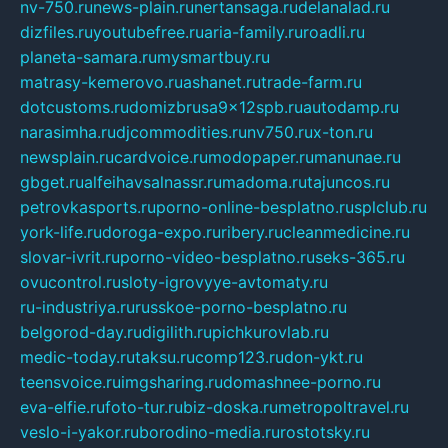
nv-750.ru
news-plain.ru
nertansaga.ru
delanalad.ru
dizfiles.ru
youtubefree.ru
aria-family.ru
roadli.ru
planeta-samara.ru
mysmartbuy.ru
matrasy-kemerovo.ru
ashanet.ru
trade-farm.ru
dotcustoms.ru
domizbrusa9x12spb.ru
autodamp.ru
narasimha.ru
djcommodities.ru
nv750.ru
x-ton.ru
newsplain.ru
cardvoice.ru
modopaper.ru
manunae.ru
gbget.ru
alfeihavsalnassr.ru
madoma.ru
tajuncos.ru
petrovkasports.ru
porno-online-besplatno.ru
splclub.ru
york-life.ru
doroga-expo.ru
ribery.ru
cleanmedicine.ru
slovar-ivrit.ru
porno-video-besplatno.ru
seks-365.ru
ovucontrol.ru
sloty-igrovyye-avtomaty.ru
ru-industriya.ru
russkoe-porno-besplatno.ru
belgorod-day.ru
digilith.ru
pichkurovlab.ru
medic-today.ru
taksu.ru
comp123.ru
don-ykt.ru
teensvoice.ru
imgsharing.ru
domashnee-porno.ru
eva-elfie.ru
foto-tur.ru
biz-doska.ru
metropoltravel.ru
veslo-i-yakor.ru
borodino-media.ru
rostotsky.ru