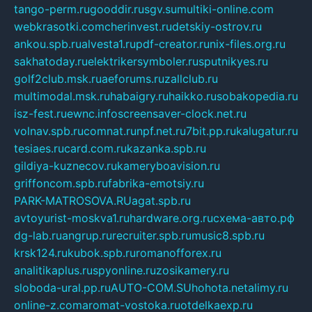
tango-perm.ru
gooddir.ru
sgv.su
multiki-online.com
webkrasotki.com
cherinvest.ru
detskiy-ostrov.ru
ankou.spb.ru
alvesta1.ru
pdf-creator.ru
nix-files.org.ru
sakhatoday.ru
elektrikersymboler.ru
sputnikyes.ru
golf2club.msk.ru
aeforums.ru
zallclub.ru
multimodal.msk.ru
habaigry.ru
haikko.ru
sobakopedia.ru
isz-fest.ru
ewnc.info
screensaver-clock.net.ru
volnav.spb.ru
comnat.ru
npf.net.ru
7bit.pp.ru
kalugatur.ru
tesiaes.ru
card.com.ru
kazanka.spb.ru
gildiya-kuznecov.ru
kameryboavision.ru
griffoncom.spb.ru
fabrika-emotsiy.ru
PARK-MATROSOVA.RU
agat.spb.ru
avtoyurist-moskva1.ru
hardware.org.ru
схема-авто.рф
dg-lab.ru
angrup.ru
recruiter.spb.ru
music8.spb.ru
krsk124.ru
kubok.spb.ru
romanofforex.ru
analitikaplus.ru
spyonline.ru
zosikamery.ru
sloboda-ural.pp.ru
AUTO-COM.SU
hohota.net
alimy.ru
online-z.com
aromat-vostoka.ru
otdelkaexp.ru