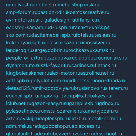
mobilvest.ru
bbd.net.ru
mebelshop.msk.ru
smp-forum.ru
bastion-td.ru
kosmoscreative.ru
avrmotors.ru
art-galadesign.ru
tiffany-c.ru
ecostep-samara.ru
d-p.spb.ru
галактика73.рф
sko.com.ru
davitamebel-spb.ru
fotsis.ru
tesiaes.ru
kokoroyari.spb.ru
blesna-kazan.ru
mossilver.ru
lenderoq.ru
sergeydobrin.ru
tochkazvuka.msk.ru
people-of-art.ru
bezzubova.ru
clubtibet.ru
orior-aks.ru
dynamoauto.ru
szk-favorit.ru
carlines.ru
flatnsk.ru
kingbolenskaner.ru
alex-motor.ru
astroline.net.ru
act1.spb.ru
polyglot.com.ru
gidlipetsk.ru
ooo-driada.ru
detsad125.ru
mir-zdoroviya.ru
bruslanovo.ru
siterem.ru
council.spb.ru
лодкипатриот.рф
kafekolizey.ru
iclub.net.ru
gazon-easy.ru
sugarepilekb.ru
grinox.ru
pylesostineco.ru
msts-ozarenie.ru
kameryjooan.ru
artemovskij.ru
dopler.spb.ru
aid70.ru
metall-perm.ru
ndm.msk.ru
ratingzooshop.ru
apiaccess.ru
globalautotrade.info
bezverhovskoe.ru
drsschool.ru