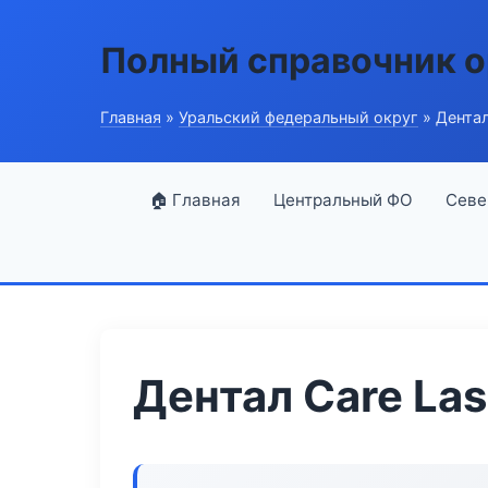
Полный справочник о
Главная
»
Уральский федеральный округ
» Дентал
🏠 Главная
Центральный ФО
Севе
Дентал Care Las