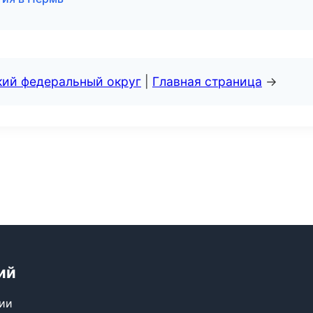
кий федеральный округ
|
Главная страница
→
ий
сии