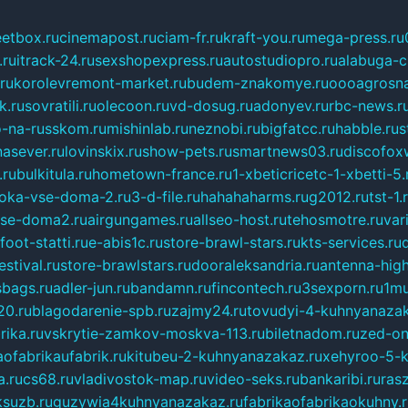
eetbox.ru
cinemapost.ru
ciam-fr.ru
kraft-you.ru
mega-press.ru
.ru
itrack-24.ru
sexshopexpress.ru
autostudiopro.ru
alabuga-ci
ru
korolevremont-market.ru
budem-znakomye.ru
oooagrosna
k.ru
sovratili.ru
olecoon.ru
vd-dosug.ru
adonyev.ru
rbc-news.r
-na-russkom.ru
mishinlab.ru
neznobi.ru
bigfatcc.ru
habble.ru
s
nasever.ru
lovinskix.ru
show-pets.ru
smartnews03.ru
discofox
.ru
bulkitula.ru
hometown-france.ru
1-xbeticricetc-1-xbetti-5.
oka-vse-doma-2.ru
3-d-file.ru
hahahaharms.ru
g2012.ru
tst-1.
se-doma2.ru
airgungames.ru
allseo-host.ru
tehosmotre.ru
var
foot-statti.ru
e-abis1c.ru
store-brawl-stars.ru
kts-services.ru
stival.ru
store-brawlstars.ru
dooraleksandria.ru
antenna-high
sbags.ru
adler-jun.ru
bandamn.ru
fincontech.ru
3sexporn.ru
1mu
0.ru
blagodarenie-spb.ru
zajmy24.ru
tovudyi-4-kuhnyanazak
rika.ru
vskrytie-zamkov-moskva-113.ru
biletnadom.ru
zed-on
ofabrikaufabrik.ru
kitubeu-2-kuhnyanazakaz.ru
xehyroo-5-k
a.ru
cs68.ru
vladivostok-map.ru
video-seks.ru
bankaribi.ru
rasz
ksuzb.ru
guzywia4kuhnyanazakaz.ru
fabrikaofabrikaokuhny.