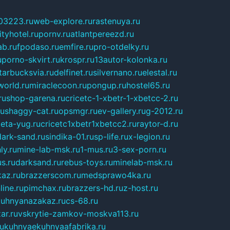
03223.ru
web-explore.ru
rastenuya.ru
tyhotel.ru
pornv.ru
atlantpereezd.ru
b.ru
fpodaso.ru
emfire.ru
pro-otdelky.ru
u
porno-skvirt.ru
krospr.ru
13autor-kolonka.ru
tarbucksvia.ru
delfinet.ru
silvernano.ru
elestal.ru
world.ru
miraclecoon.ru
pongup.ru
hostel65.ru
ru
shop-garena.ru
cricetc-1-xbetr-1-xbetcc-2.ru
ru
shaggy-cat.ru
opsmgr.ru
ev-gallery.ru
g-2012.ru
ieta-yug.ru
cricetc1xbetr1xbetcc2.ru
raytor-d.ru
dark-sand.ru
sindika-01.ru
sp-life.ru
x-legion.ru
ly.ru
mine-lab-msk.ru
1-mus.ru
3-sex-porn.ru
s.ru
darksand.ru
rebus-toys.ru
minelab-msk.ru
az.ru
brazzerscom.ru
medsprawo4ka.ru
line.ru
pimchax.ru
brazzers-hd.ru
z-host.ru
uhnyanazakaz.ru
cs-68.ru
ar.ru
vskrytie-zamkov-moskva113.ru
ru
kuhnyaekuhnyaafabrika.ru