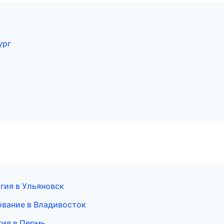
ург
гия в Ульяновск
вание в Владивосток
гия в Пермь