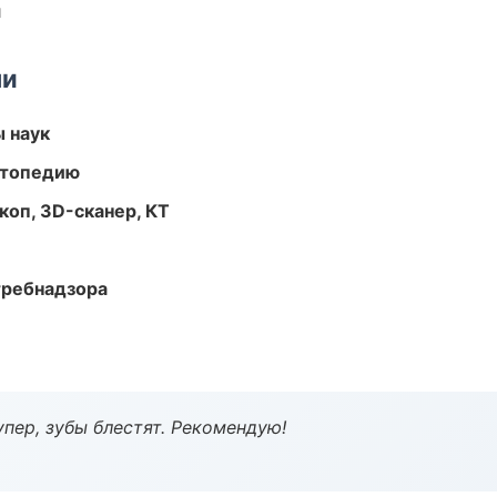
и
ми
ы наук
ортопедию
оп, 3D-сканер, КТ
требнадзора
пер, зубы блестят. Рекомендую!