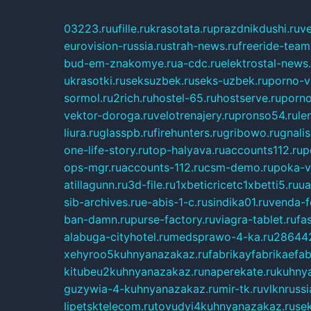
03223.ru
ufille.ru
krasotata.ru
prazdnikdushi.ru
v
eurovision-russia.ru
strah-news.ru
freeride-team
bud-em-znakomye.ru
a-cdc.ru
elektrostal-news.
ukrasotki.ru
seksuzbek.ru
seks-uzbek.ru
porno-v
sormol.ru
2rich.ru
hostel-65.ru
hostserve.ru
porno
vektor-doroga.ru
velotrenajery.ru
pronso54.ru
le
liura.ru
glasspb.ru
firehunters.ru
gribowo.ru
gnalis
one-life-story.ru
top-halyava.ru
accounts112.ru
p
ops-mgr.ru
accounts-112.ru
csm-demo.ru
poka-v
atillagunn.ru
3d-file.ru
1xbeticricetc1xbetti5.ru
ua
sib-archives.ru
e-abis-1-c.ru
sindika01.ru
venda-fe
ban-damn.ru
purse-factory.ru
viagra-tablet.ru
fa
alabuga-cityhotel.ru
medsprawo-4-ka.ru
286442
xehyroo5kuhnyanazakaz.ru
fabrikayfabrikaefab
kitubeu2kuhnyanazakaz.ru
naperekate.ru
kuhnya
guzywia-4-kuhnyanazakaz.ru
mir-tk.ru
vlknrussi
lipetsktelecom.ru
tovudyi4kuhnyanazakaz.ru
se