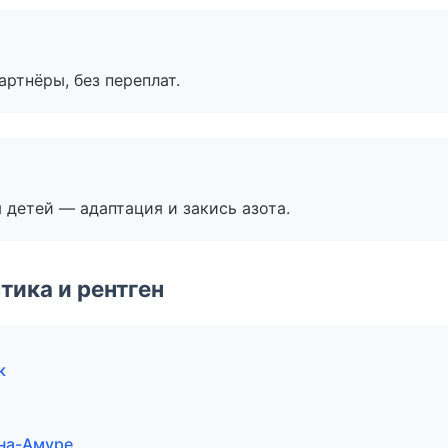
артнёры, без переплат.
я детей — адаптация и закись азота.
тика и рентген
к
-на-Амуре