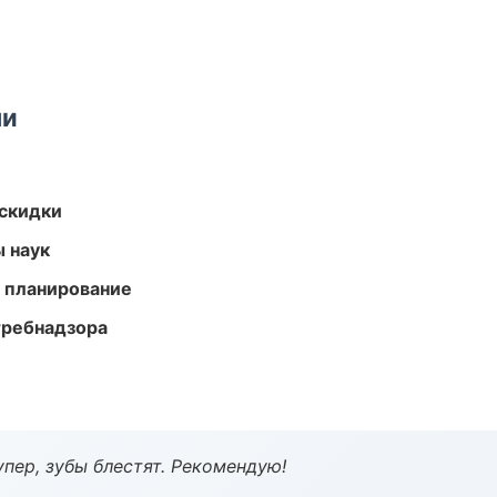
ми
скидки
ы наук
 планирование
требнадзора
пер, зубы блестят. Рекомендую!