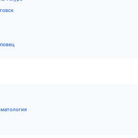
товск
еповец
оматология