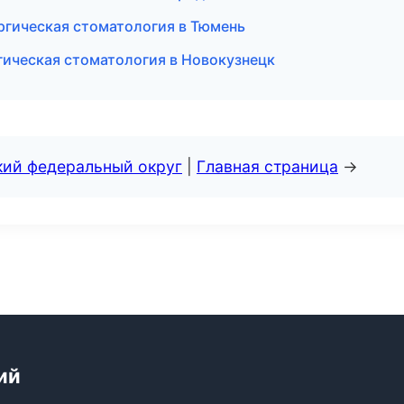
ргическая стоматология в Тюмень
гическая стоматология в Новокузнецк
кий федеральный округ
|
Главная страница
→
ий