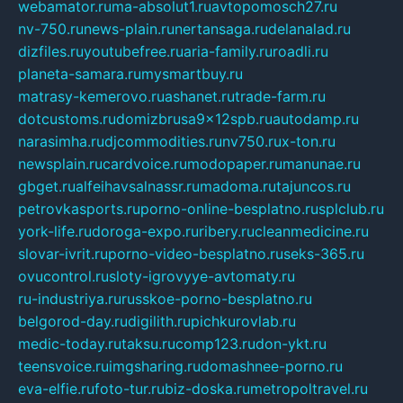
webamator.ru
ma-absolut1.ru
avtopomosch27.ru
nv-750.ru
news-plain.ru
nertansaga.ru
delanalad.ru
dizfiles.ru
youtubefree.ru
aria-family.ru
roadli.ru
planeta-samara.ru
mysmartbuy.ru
matrasy-kemerovo.ru
ashanet.ru
trade-farm.ru
dotcustoms.ru
domizbrusa9x12spb.ru
autodamp.ru
narasimha.ru
djcommodities.ru
nv750.ru
x-ton.ru
newsplain.ru
cardvoice.ru
modopaper.ru
manunae.ru
gbget.ru
alfeihavsalnassr.ru
madoma.ru
tajuncos.ru
petrovkasports.ru
porno-online-besplatno.ru
splclub.ru
york-life.ru
doroga-expo.ru
ribery.ru
cleanmedicine.ru
slovar-ivrit.ru
porno-video-besplatno.ru
seks-365.ru
ovucontrol.ru
sloty-igrovyye-avtomaty.ru
ru-industriya.ru
russkoe-porno-besplatno.ru
belgorod-day.ru
digilith.ru
pichkurovlab.ru
medic-today.ru
taksu.ru
comp123.ru
don-ykt.ru
teensvoice.ru
imgsharing.ru
domashnee-porno.ru
eva-elfie.ru
foto-tur.ru
biz-doska.ru
metropoltravel.ru