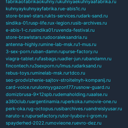
fabrikaofabrikaokuhny.ru
kuhnyaekuhnyaafabrika.ru
kuhnyaykuhnyayfabrika.ru
e-abis1c.ru
store-brawl-stars.ru
kts-services.ru
dark-sand.ru
sindika-01.ru
sp-life.ru
x-legion.ru
sib-archives.ru
e-abis-1-c.ru
sindika01.ru
venda-festival.ru
store-brawlstars.ru
dooraleksandria.ru
antenna-highly.ru
mine-lab-msk.ru
1-mus.ru
3-sex-porn.ru
ban-damn.ru
purse-factory.ru
viagra-tablet.ru
fasbags.ru
adler-jun.ru
bandamn.ru
fincontech.ru
3sexporn.ru
1mus.ru
darksand.ru
rebus-toys.ru
minelab-msk.ru
rtdco.ru
seo-prodvizhenie-sajtov-stroitelnyh-kompanij.ru
card-voice.ru
rulonnyygazon177.ru
snow-guard.ru
domizbrusa-9x12spb.ru
demaholding.ru
aalse.ru
a380club.ru
argentinamia.ru
perkoka.ru
movie-one.ru
perk-oka.ru
g-octopus.ru
sibarchives.ru
andreislyusar.ru
naruto-x.ru
pursefactory.ru
tor-lyubov-i-grom.ru
spayderhed-2022.ru
movieone.ru
evro-dez.ru