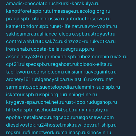
amadis-chocolate.ru
shkurki-karakulya.ru
kanotiforet.spb.ru
tutmassage.ru
ecolog.org.ru
praga.spb.ru
falcorussia.ru
autodoctorservis.ru
kamertondom.spb.ru
net-life.net.ru
avto-vozim.ru
sakhcamera.ru
alliance-electro.spb.ru
stroyavt.ru
controlweb1.ru
tdsak74.ru
kinzozo-ru.ru
kvotka.ru
iron-snab.ru
costa-bella.ru
eugrus.pp.ru
associaciya39.ru
primexpo.spb.ru
bezmorchin.ru
ia2.ru
cpt21.ru
ispecspb.ru
regahost.ru
kolosok-elita.ru
tae-kwon.ru
consrio.com.ru
insiam.ru
avegainfo.ru
archery161.ru
bigencyclica.ru
vlast16.ru
korru.net
sarmiento.spb.su
extelopedia.ru
lammin-suo.spb.ru
iskatour.spb.ru
snpi.org.ru
running-line.ru
krygeva-spa.ru
chel.net.ru
rust-loco.ru
dugshop.ru
hl-beta.spb.ru
school494.spb.ru
mymubaby.ru
epoha-metalband.ru
ngr.spb.ru
rusgosnews.com
dieselvostok.ru
24hostel.msk.ru
w-dev.ru
f-ship.ru
regsmi.ru
filmnetwork.ru
malinasp.ru
kinosvin.ru