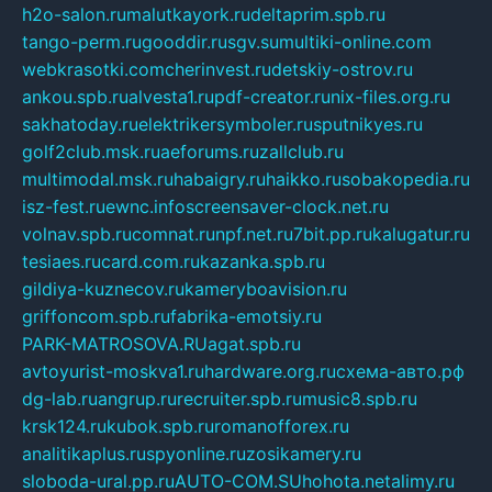
h2o-salon.ru
malutkayork.ru
deltaprim.spb.ru
tango-perm.ru
gooddir.ru
sgv.su
multiki-online.com
webkrasotki.com
cherinvest.ru
detskiy-ostrov.ru
ankou.spb.ru
alvesta1.ru
pdf-creator.ru
nix-files.org.ru
sakhatoday.ru
elektrikersymboler.ru
sputnikyes.ru
golf2club.msk.ru
aeforums.ru
zallclub.ru
multimodal.msk.ru
habaigry.ru
haikko.ru
sobakopedia.ru
isz-fest.ru
ewnc.info
screensaver-clock.net.ru
volnav.spb.ru
comnat.ru
npf.net.ru
7bit.pp.ru
kalugatur.ru
tesiaes.ru
card.com.ru
kazanka.spb.ru
gildiya-kuznecov.ru
kameryboavision.ru
griffoncom.spb.ru
fabrika-emotsiy.ru
PARK-MATROSOVA.RU
agat.spb.ru
avtoyurist-moskva1.ru
hardware.org.ru
схема-авто.рф
dg-lab.ru
angrup.ru
recruiter.spb.ru
music8.spb.ru
krsk124.ru
kubok.spb.ru
romanofforex.ru
analitikaplus.ru
spyonline.ru
zosikamery.ru
sloboda-ural.pp.ru
AUTO-COM.SU
hohota.net
alimy.ru