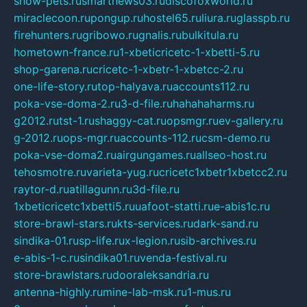
show-pets.ru
smartnews03.ru
discofoxworld.ru
miraclecoon.ru
pongup.ru
hostel65.ru
liura.ru
glasspb.ru
firehunters.ru
gribowo.ru
gnalis.ru
bulkitula.ru
hometown-france.ru
1-xbeticricetc-1-xbetti-5.ru
shop-garena.ru
cricetc-1-xbetr-1-xbetcc-2.ru
one-life-story.ru
top-halyava.ru
accounts112.ru
poka-vse-doma-2.ru
3-d-file.ru
hahahaharms.ru
g2012.ru
tst-1.ru
shaggy-cat.ru
opsmgr.ru
ev-gallery.ru
g-2012.ru
ops-mgr.ru
accounts-112.ru
csm-demo.ru
poka-vse-doma2.ru
airgungames.ru
allseo-host.ru
tehosmotre.ru
varieta-yug.ru
cricetc1xbetr1xbetcc2.ru
raytor-d.ru
atillagunn.ru
3d-file.ru
1xbeticricetc1xbetti5.ru
uafoot-statti.ru
e-abis1c.ru
store-brawl-stars.ru
kts-services.ru
dark-sand.ru
sindika-01.ru
sp-life.ru
x-legion.ru
sib-archives.ru
e-abis-1-c.ru
sindika01.ru
venda-festival.ru
store-brawlstars.ru
dooraleksandria.ru
antenna-highly.ru
mine-lab-msk.ru
1-mus.ru