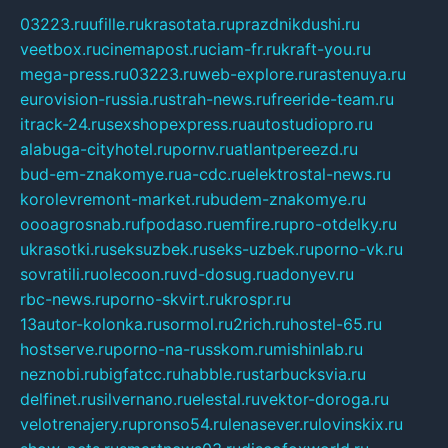
03223.ru
ufille.ru
krasotata.ru
prazdnikdushi.ru
veetbox.ru
cinemapost.ru
ciam-fr.ru
kraft-you.ru
mega-press.ru
03223.ru
web-explore.ru
rastenuya.ru
eurovision-russia.ru
strah-news.ru
freeride-team.ru
itrack-24.ru
sexshopexpress.ru
autostudiopro.ru
alabuga-cityhotel.ru
pornv.ru
atlantpereezd.ru
bud-em-znakomye.ru
a-cdc.ru
elektrostal-news.ru
korolevremont-market.ru
budem-znakomye.ru
oooagrosnab.ru
fpodaso.ru
emfire.ru
pro-otdelky.ru
ukrasotki.ru
seksuzbek.ru
seks-uzbek.ru
porno-vk.ru
sovratili.ru
olecoon.ru
vd-dosug.ru
adonyev.ru
rbc-news.ru
porno-skvirt.ru
krospr.ru
13autor-kolonka.ru
sormol.ru
2rich.ru
hostel-65.ru
hostserve.ru
porno-na-russkom.ru
mishinlab.ru
neznobi.ru
bigfatcc.ru
habble.ru
starbucksvia.ru
delfinet.ru
silvernano.ru
elestal.ru
vektor-doroga.ru
velotrenajery.ru
pronso54.ru
lenasever.ru
lovinskix.ru