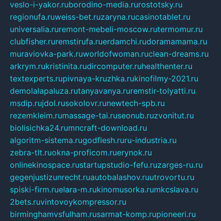
veslo-i-yakor.ru
borodino-media.ru
rostotsky.ru
regionufa.ru
weiss-bet.ru
zaryna.ru
casinotablet.ru
universalia.ru
remont-mebeli-moscow.ru
termomur.ru
clubfisher.ru
remstirufa.ru
erdamchi.ru
doramamama.ru
muraviovka-park.ru
worldofwoman.ru
clean-dreams.ru
arkrym.ru
kristinita.ru
dircomputer.ru
healthenter.ru
textexperts.ru
pivnaya-kruzhka.ru
kinofilmy-2021.ru
demolalapaluza.ru
tanyavanya.ru
remstir-tolyatti.ru
msdip.ru
jdol.ru
sokolovr.ru
newtech-spb.ru
rezemkleim.ru
massage-tai.ru
seonub.ru
zvonitut.ru
biolisichka24.ru
mncraft-download.ru
algoritm-sistema.ru
godflesh.ru
ru-industria.ru
zebra-tlt.ru
okna-proficom.ru
erynok.ru
onlinekinospace.ru
startupstudio-fefu.ru
zarges-ru.ru
gegenjustizunrecht.ru
autobalashov.ru
utrovortu.ru
spiski-firm.ru
elara-m.ru
kinomusorka.ru
mkcslava.ru
2bets.ru
vintovoykompressor.ru
birminghamvsfulham.ru
sarmat-komp.ru
pioneeri.ru