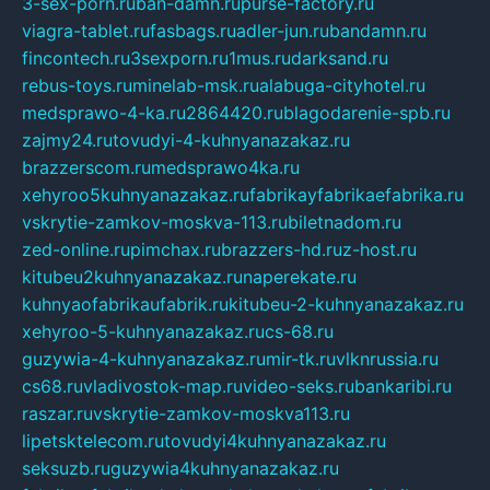
3-sex-porn.ru
ban-damn.ru
purse-factory.ru
viagra-tablet.ru
fasbags.ru
adler-jun.ru
bandamn.ru
fincontech.ru
3sexporn.ru
1mus.ru
darksand.ru
rebus-toys.ru
minelab-msk.ru
alabuga-cityhotel.ru
medsprawo-4-ka.ru
2864420.ru
blagodarenie-spb.ru
zajmy24.ru
tovudyi-4-kuhnyanazakaz.ru
brazzerscom.ru
medsprawo4ka.ru
xehyroo5kuhnyanazakaz.ru
fabrikayfabrikaefabrika.ru
vskrytie-zamkov-moskva-113.ru
biletnadom.ru
zed-online.ru
pimchax.ru
brazzers-hd.ru
z-host.ru
kitubeu2kuhnyanazakaz.ru
naperekate.ru
kuhnyaofabrikaufabrik.ru
kitubeu-2-kuhnyanazakaz.ru
xehyroo-5-kuhnyanazakaz.ru
cs-68.ru
guzywia-4-kuhnyanazakaz.ru
mir-tk.ru
vlknrussia.ru
cs68.ru
vladivostok-map.ru
video-seks.ru
bankaribi.ru
raszar.ru
vskrytie-zamkov-moskva113.ru
lipetsktelecom.ru
tovudyi4kuhnyanazakaz.ru
seksuzb.ru
guzywia4kuhnyanazakaz.ru