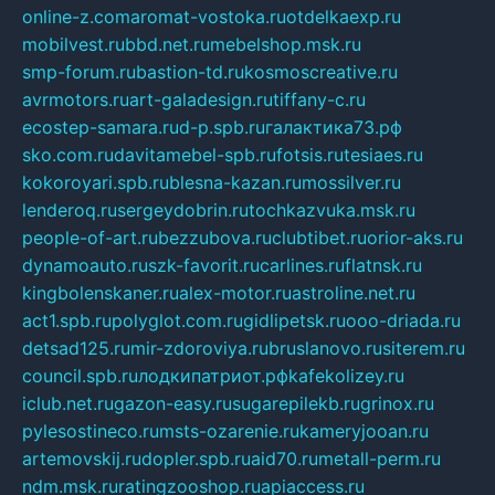
online-z.com
aromat-vostoka.ru
otdelkaexp.ru
mobilvest.ru
bbd.net.ru
mebelshop.msk.ru
smp-forum.ru
bastion-td.ru
kosmoscreative.ru
avrmotors.ru
art-galadesign.ru
tiffany-c.ru
ecostep-samara.ru
d-p.spb.ru
галактика73.рф
sko.com.ru
davitamebel-spb.ru
fotsis.ru
tesiaes.ru
kokoroyari.spb.ru
blesna-kazan.ru
mossilver.ru
lenderoq.ru
sergeydobrin.ru
tochkazvuka.msk.ru
people-of-art.ru
bezzubova.ru
clubtibet.ru
orior-aks.ru
dynamoauto.ru
szk-favorit.ru
carlines.ru
flatnsk.ru
kingbolenskaner.ru
alex-motor.ru
astroline.net.ru
act1.spb.ru
polyglot.com.ru
gidlipetsk.ru
ooo-driada.ru
detsad125.ru
mir-zdoroviya.ru
bruslanovo.ru
siterem.ru
council.spb.ru
лодкипатриот.рф
kafekolizey.ru
iclub.net.ru
gazon-easy.ru
sugarepilekb.ru
grinox.ru
pylesostineco.ru
msts-ozarenie.ru
kameryjooan.ru
artemovskij.ru
dopler.spb.ru
aid70.ru
metall-perm.ru
ndm.msk.ru
ratingzooshop.ru
apiaccess.ru