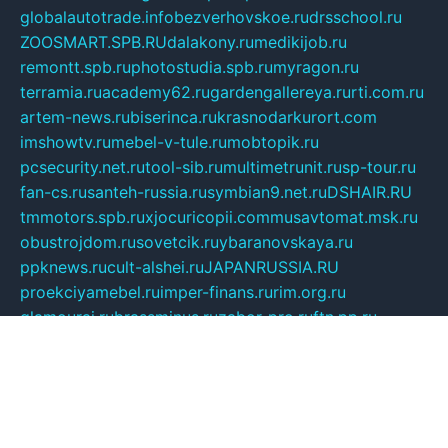
globalautotrade.info
bezverhovskoe.ru
drsschool.ru
ZOOSMART.SPB.RU
dalakony.ru
medikijob.ru
remontt.spb.ru
photostudia.spb.ru
myragon.ru
terramia.ru
academy62.ru
gardengallereya.ru
rti.com.ru
artem-news.ru
biserinca.ru
krasnodarkurort.com
imshowtv.ru
mebel-v-tule.ru
mobtopik.ru
pcsecurity.net.ru
tool-sib.ru
multimetrunit.ru
sp-tour.ru
fan-cs.ru
santeh-russia.ru
symbian9.net.ru
DSHAIR.RU
tmmotors.spb.ru
xjocuricopii.com
musavtomat.msk.ru
obustrojdom.ru
sovetcik.ru
ybaranovskaya.ru
ppknews.ru
cult-alshei.ru
JAPANRUSSIA.RU
proekciyamebel.ru
imper-finans.ru
rim.org.ru
glamourai.ru
brassminus.ru
zabor-pro.ru
ftn.pp.ru
dorogoe58.ru
laimengpacker.ru
kuzova-zapchasti.ru
sageerp.ru
taxodrom.ru
dsrazvitie.ru
hardcity.net.ru
ratinghomegames.ru
topservice25.ru
gubernyan.ru
gtglasslined.ru
ii4.ru
tssport.spb.ru
andorra24.com
blackwallstreet.ru
oboimos.ru
optim-doors.com.ru