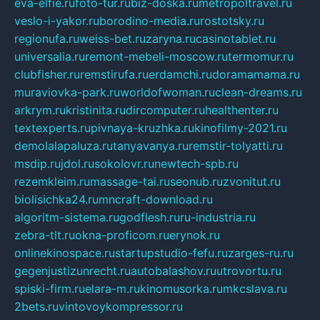
eva-elfie.ru
foto-tur.ru
biz-doska.ru
metropoltravel.ru
veslo-i-yakor.ru
borodino-media.ru
rostotsky.ru
regionufa.ru
weiss-bet.ru
zaryna.ru
casinotablet.ru
universalia.ru
remont-mebeli-moscow.ru
termomur.ru
clubfisher.ru
remstirufa.ru
erdamchi.ru
doramamama.ru
muraviovka-park.ru
worldofwoman.ru
clean-dreams.ru
arkrym.ru
kristinita.ru
dircomputer.ru
healthenter.ru
textexperts.ru
pivnaya-kruzhka.ru
kinofilmy-2021.ru
demolalapaluza.ru
tanyavanya.ru
remstir-tolyatti.ru
msdip.ru
jdol.ru
sokolovr.ru
newtech-spb.ru
rezemkleim.ru
massage-tai.ru
seonub.ru
zvonitut.ru
biolisichka24.ru
mncraft-download.ru
algoritm-sistema.ru
godflesh.ru
ru-industria.ru
zebra-tlt.ru
okna-proficom.ru
erynok.ru
onlinekinospace.ru
startupstudio-fefu.ru
zarges-ru.ru
gegenjustizunrecht.ru
autobalashov.ru
utrovortu.ru
spiski-firm.ru
elara-m.ru
kinomusorka.ru
mkcslava.ru
2bets.ru
vintovoykompressor.ru