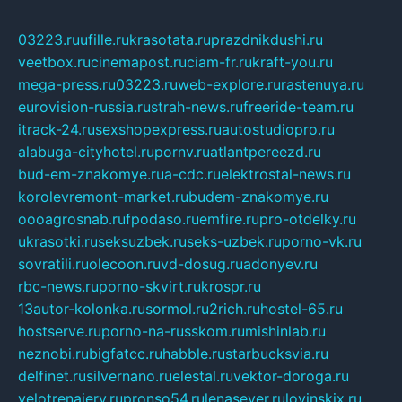
03223.ru
ufille.ru
krasotata.ru
prazdnikdushi.ru
veetbox.ru
cinemapost.ru
ciam-fr.ru
kraft-you.ru
mega-press.ru
03223.ru
web-explore.ru
rastenuya.ru
eurovision-russia.ru
strah-news.ru
freeride-team.ru
itrack-24.ru
sexshopexpress.ru
autostudiopro.ru
alabuga-cityhotel.ru
pornv.ru
atlantpereezd.ru
bud-em-znakomye.ru
a-cdc.ru
elektrostal-news.ru
korolevremont-market.ru
budem-znakomye.ru
oooagrosnab.ru
fpodaso.ru
emfire.ru
pro-otdelky.ru
ukrasotki.ru
seksuzbek.ru
seks-uzbek.ru
porno-vk.ru
sovratili.ru
olecoon.ru
vd-dosug.ru
adonyev.ru
rbc-news.ru
porno-skvirt.ru
krospr.ru
13autor-kolonka.ru
sormol.ru
2rich.ru
hostel-65.ru
hostserve.ru
porno-na-russkom.ru
mishinlab.ru
neznobi.ru
bigfatcc.ru
habble.ru
starbucksvia.ru
delfinet.ru
silvernano.ru
elestal.ru
vektor-doroga.ru
velotrenajery.ru
pronso54.ru
lenasever.ru
lovinskix.ru