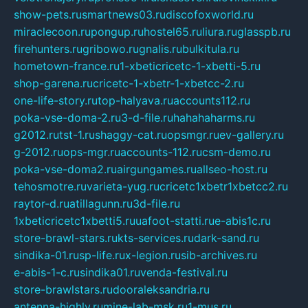
show-pets.ru
smartnews03.ru
discofoxworld.ru
miraclecoon.ru
pongup.ru
hostel65.ru
liura.ru
glasspb.ru
firehunters.ru
gribowo.ru
gnalis.ru
bulkitula.ru
hometown-france.ru
1-xbeticricetc-1-xbetti-5.ru
shop-garena.ru
cricetc-1-xbetr-1-xbetcc-2.ru
one-life-story.ru
top-halyava.ru
accounts112.ru
poka-vse-doma-2.ru
3-d-file.ru
hahahaharms.ru
g2012.ru
tst-1.ru
shaggy-cat.ru
opsmgr.ru
ev-gallery.ru
g-2012.ru
ops-mgr.ru
accounts-112.ru
csm-demo.ru
poka-vse-doma2.ru
airgungames.ru
allseo-host.ru
tehosmotre.ru
varieta-yug.ru
cricetc1xbetr1xbetcc2.ru
raytor-d.ru
atillagunn.ru
3d-file.ru
1xbeticricetc1xbetti5.ru
uafoot-statti.ru
e-abis1c.ru
store-brawl-stars.ru
kts-services.ru
dark-sand.ru
sindika-01.ru
sp-life.ru
x-legion.ru
sib-archives.ru
e-abis-1-c.ru
sindika01.ru
venda-festival.ru
store-brawlstars.ru
dooraleksandria.ru
antenna-highly.ru
mine-lab-msk.ru
1-mus.ru