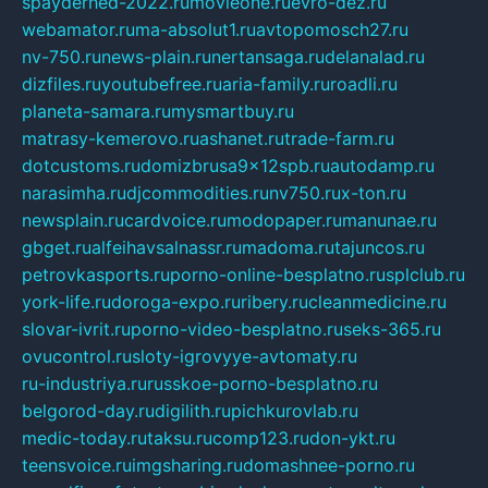
spayderhed-2022.ru
movieone.ru
evro-dez.ru
webamator.ru
ma-absolut1.ru
avtopomosch27.ru
nv-750.ru
news-plain.ru
nertansaga.ru
delanalad.ru
dizfiles.ru
youtubefree.ru
aria-family.ru
roadli.ru
planeta-samara.ru
mysmartbuy.ru
matrasy-kemerovo.ru
ashanet.ru
trade-farm.ru
dotcustoms.ru
domizbrusa9x12spb.ru
autodamp.ru
narasimha.ru
djcommodities.ru
nv750.ru
x-ton.ru
newsplain.ru
cardvoice.ru
modopaper.ru
manunae.ru
gbget.ru
alfeihavsalnassr.ru
madoma.ru
tajuncos.ru
petrovkasports.ru
porno-online-besplatno.ru
splclub.ru
york-life.ru
doroga-expo.ru
ribery.ru
cleanmedicine.ru
slovar-ivrit.ru
porno-video-besplatno.ru
seks-365.ru
ovucontrol.ru
sloty-igrovyye-avtomaty.ru
ru-industriya.ru
russkoe-porno-besplatno.ru
belgorod-day.ru
digilith.ru
pichkurovlab.ru
medic-today.ru
taksu.ru
comp123.ru
don-ykt.ru
teensvoice.ru
imgsharing.ru
domashnee-porno.ru