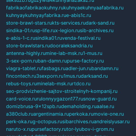
seksuzb.ru
guzywia4kuhnyanazakaz.ru
fabrikaofabrikaokuhny.ru
kuhnyaekuhnyaafabrika.ru
kuhnyaykuhnyayfabrika.ru
e-abis1c.ru
store-brawl-stars.ru
kts-services.ru
dark-sand.ru
sindika-01.ru
sp-life.ru
x-legion.ru
sib-archives.ru
e-abis-1-c.ru
sindika01.ru
venda-festival.ru
store-brawlstars.ru
dooraleksandria.ru
antenna-highly.ru
mine-lab-msk.ru
1-mus.ru
3-sex-porn.ru
ban-damn.ru
purse-factory.ru
viagra-tablet.ru
fasbags.ru
adler-jun.ru
bandamn.ru
fincontech.ru
3sexporn.ru
1mus.ru
darksand.ru
rebus-toys.ru
minelab-msk.ru
rtdco.ru
seo-prodvizhenie-sajtov-stroitelnyh-kompanij.ru
card-voice.ru
rulonnyygazon177.ru
snow-guard.ru
domizbrusa-9x12spb.ru
demaholding.ru
aalse.ru
a380club.ru
argentinamia.ru
perkoka.ru
movie-one.ru
perk-oka.ru
g-octopus.ru
sibarchives.ru
andreislyusar.ru
naruto-x.ru
pursefactory.ru
tor-lyubov-i-grom.ru