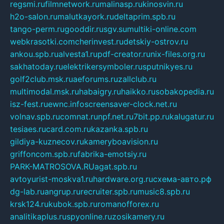
regsmi.ru
filmnetwork.ru
malinasp.ru
kinosvin.ru
h2o-salon.ru
malutkayork.ru
deltaprim.spb.ru
tango-perm.ru
gooddir.ru
sgv.su
multiki-online.com
webkrasotki.com
cherinvest.ru
detskiy-ostrov.ru
ankou.spb.ru
alvesta1.ru
pdf-creator.ru
nix-files.org.ru
sakhatoday.ru
elektrikersymboler.ru
sputnikyes.ru
golf2club.msk.ru
aeforums.ru
zallclub.ru
multimodal.msk.ru
habaigry.ru
haikko.ru
sobakopedia.ru
isz-fest.ru
ewnc.info
screensaver-clock.net.ru
volnav.spb.ru
comnat.ru
npf.net.ru
7bit.pp.ru
kalugatur.ru
tesiaes.ru
card.com.ru
kazanka.spb.ru
gildiya-kuznecov.ru
kameryboavision.ru
griffoncom.spb.ru
fabrika-emotsiy.ru
PARK-MATROSOVA.RU
agat.spb.ru
avtoyurist-moskva1.ru
hardware.org.ru
схема-авто.рф
dg-lab.ru
angrup.ru
recruiter.spb.ru
music8.spb.ru
krsk124.ru
kubok.spb.ru
romanofforex.ru
analitikaplus.ru
spyonline.ru
zosikamery.ru