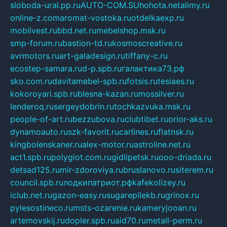
sloboda-ural.pp.ru
AUTO-COM.SU
hohota.net
alimy.ru
online-z.com
aromat-vostoka.ru
otdelkaexp.ru
mobilvest.ru
bbd.net.ru
mebelshop.msk.ru
smp-forum.ru
bastion-td.ru
kosmoscreative.ru
avrmotors.ru
art-galadesign.ru
tiffany-c.ru
ecostep-samara.ru
d-p.spb.ru
галактика73.рф
sko.com.ru
davitamebel-spb.ru
fotsis.ru
tesiaes.ru
kokoroyari.spb.ru
blesna-kazan.ru
mossilver.ru
lenderoq.ru
sergeydobrin.ru
tochkazvuka.msk.ru
people-of-art.ru
bezzubova.ru
clubtibet.ru
orior-aks.ru
dynamoauto.ru
szk-favorit.ru
carlines.ru
flatnsk.ru
kingbolenskaner.ru
alex-motor.ru
astroline.net.ru
act1.spb.ru
polyglot.com.ru
gidlipetsk.ru
ooo-driada.ru
detsad125.ru
mir-zdoroviya.ru
bruslanovo.ru
siterem.ru
council.spb.ru
лодкипатриот.рф
kafekolizey.ru
iclub.net.ru
gazon-easy.ru
sugarepilekb.ru
grinox.ru
pylesostineco.ru
msts-ozarenie.ru
kameryjooan.ru
artemovskij.ru
dopler.spb.ru
aid70.ru
metall-perm.ru