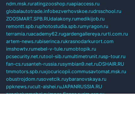
ndm.msk.ru
ratingzooshop.ru
apiaccess.ru
globalautotrade.info
bezverhovskoe.ru
drsschool.ru
ZOOSMART.SPB.RU
dalakony.ru
medikijob.ru
remontt.spb.ru
photostudia.spb.ru
myragon.ru
terramia.ru
academy62.ru
gardengallereya.ru
rti.com.ru
artem-news.ru
biserinca.ru
krasnodarkurort.com
imshowtv.ru
mebel-v-tule.ru
mobtopik.ru
pcsecurity.net.ru
tool-sib.ru
multimetrunit.ru
sp-tour.ru
fan-cs.ru
santeh-russia.ru
symbian9.net.ru
DSHAIR.RU
tmmotors.spb.ru
xjocuricopii.com
musavtomat.msk.ru
obustrojdom.ru
sovetcik.ru
ybaranovskaya.ru
ppknews.ru
cult-alshei.ru
JAPANRUSSIA.RU
proekciyamebel.ru
imper-finans.ru
rim.org.ru
glamourai.ru
brassminus.ru
zabor-pro.ru
ftn.pp.ru
dorogoe58.ru
laimengpacker.ru
kuzova-zapchasti.ru
sageerp.ru
taxodrom.ru
dsrazvitie.ru
hardcity.net.ru
ratinghomegames.ru
topservice25.ru
gubernyan.ru
gtglasslined.ru
ii4.ru
tssport.spb.ru
andorra24.com