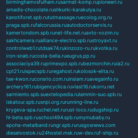
birminghamvsfulham.ru
sarmat-komp.ru
pioneeri.ru
amadis-chocolate.ru
shkurki-karakulya.ru
kanotiforet.spb.ru
tutmassage.ru
ecolog.org.ru
praga.spb.ru
falcorussia.ru
autodoctorservis.ru
kamertondom.spb.ru
net-life.net.ru
avto-vozim.ru
sakhcamera.ru
alliance-electro.spb.ru
stroyavt.ru
controlweb1.ru
tdsak74.ru
kinzozo-ru.ru
kvotka.ru
iron-snab.ru
costa-bella.ru
eugrus.pp.ru
associaciya39.ru
primexpo.spb.ru
bezmorchin.ru
ia2.ru
cpt21.ru
ispecspb.ru
regahost.ru
kolosok-elita.ru
tae-kwon.ru
consrio.com.ru
insiam.ru
avegainfo.ru
archery161.ru
bigencyclica.ru
vlast16.ru
korru.net
sarmiento.spb.su
extelopedia.ru
lammin-suo.spb.ru
iskatour.spb.ru
snpi.org.ru
running-line.ru
krygeva-spa.ru
chel.net.ru
rust-loco.ru
dugshop.ru
hl-beta.spb.ru
school494.spb.ru
mymubaby.ru
epoha-metalband.ru
ngr.spb.ru
rusgosnews.com
dieselvostok.ru
24hostel.msk.ru
w-dev.ru
f-ship.ru