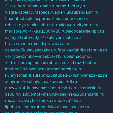
3-sex-porn.ru
ban-damn.ru
purse-factory.ru
viagra-tablet.ru
fasbags.ru
adler-jun.ru
bandamn.ru
fincontech.ru
3sexporn.ru
1mus.ru
darksand.ru
rebus-toys.ru
minelab-msk.ru
alabuga-cityhotel.ru
medsprawo-4-ka.ru
2864420.ru
blagodarenie-spb.ru
zajmy24.ru
tovudyi-4-kuhnyanazakaz.ru
brazzerscom.ru
medsprawo4ka.ru
xehyroo5kuhnyanazakaz.ru
fabrikayfabrikaefabrika.ru
vskrytie-zamkov-moskva-113.ru
biletnadom.ru
zed-online.ru
pimchax.ru
brazzers-hd.ru
z-host.ru
kitubeu2kuhnyanazakaz.ru
naperekate.ru
kuhnyaofabrikaufabrik.ru
kitubeu-2-kuhnyanazakaz.ru
xehyroo-5-kuhnyanazakaz.ru
cs-68.ru
guzywia-4-kuhnyanazakaz.ru
mir-tk.ru
vlknrussia.ru
cs68.ru
vladivostok-map.ru
video-seks.ru
bankaribi.ru
raszar.ru
vskrytie-zamkov-moskva113.ru
lipetsktelecom.ru
tovudyi4kuhnyanazakaz.ru