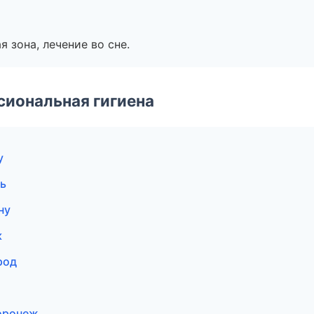
я зона, лечение во сне.
иональная гигиена
у
ль
ну
к
род
Воронеж