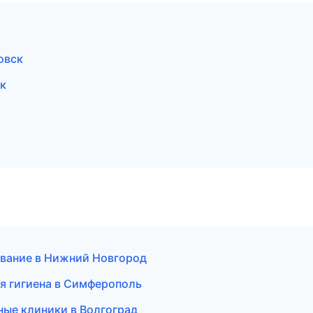
овск
к
ование в Нижний Новгород
ая гигиена в Симферополь
ные клиники в Волгоград