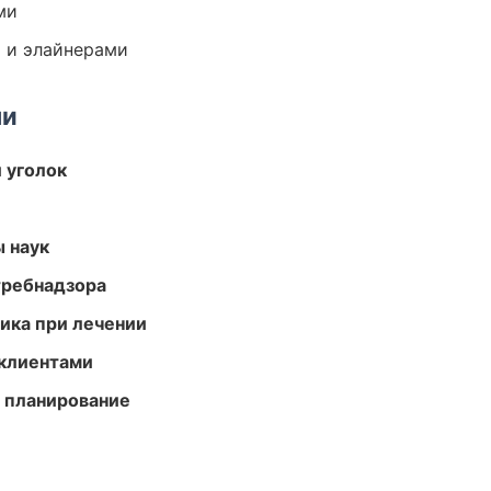
ми
 и элайнерами
ми
 уголок
ы наук
требнадзора
тика при лечении
 клиентами
 планирование