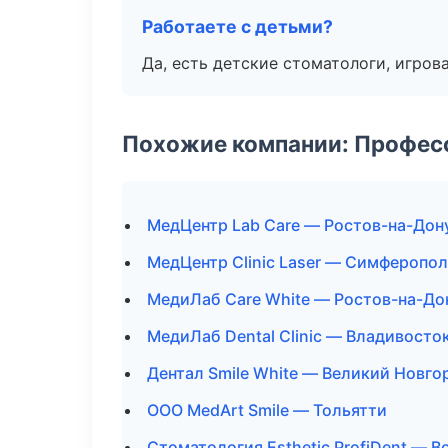
Работаете с детьми?
Да, есть детские стоматологи, игрова
Похожие компании: Професс
МедЦентр Lab Care — Ростов-на-Дон
МедЦентр Clinic Laser — Симферопо
МедиЛаб Care White — Ростов-на-До
МедиЛаб Dental Clinic — Владивосто
Дентал Smile White — Великий Новго
ООО MedArt Smile — Тольятти
Стоматология Esthetic ProfiDent — 