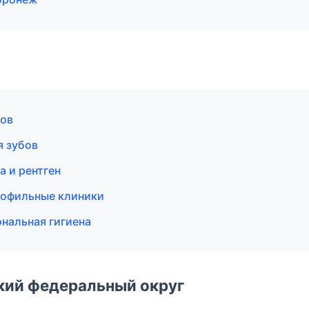
бов
я зубов
а и рентген
рофильные клиники
нальная гигиена
ский федеральный округ