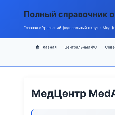
Полный справочник о
Главная
»
Уральский федеральный округ
» МедЦе
🏠 Главная
Центральный ФО
Севе
МедЦентр MedA