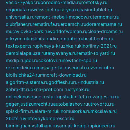
veslo-i-yakor.ru
borodino-media.ru
rostotsky.ru
regionufa.ru
weiss-bet.ru
zaryna.ru
casinotablet.ru
universalia.ru
remont-mebeli-moscow.ru
termomur.ru
clubfisher.ru
remstirufa.ru
erdamchi.ru
doramamama.ru
muraviovka-park.ru
worldofwoman.ru
clean-dreams.ru
arkrym.ru
kristinita.ru
dircomputer.ru
healthenter.ru
textexperts.ru
pivnaya-kruzhka.ru
kinofilmy-2021.ru
demolalapaluza.ru
tanyavanya.ru
remstir-tolyatti.ru
msdip.ru
jdol.ru
sokolovr.ru
newtech-spb.ru
rezemkleim.ru
massage-tai.ru
seonub.ru
zvonitut.ru
biolisichka24.ru
mncraft-download.ru
algoritm-sistema.ru
godflesh.ru
ru-industria.ru
zebra-tlt.ru
okna-proficom.ru
erynok.ru
onlinekinospace.ru
startupstudio-fefu.ru
zarges-ru.ru
gegenjustizunrecht.ru
autobalashov.ru
utrovortu.ru
spiski-firm.ru
elara-m.ru
kinomusorka.ru
mkcslava.ru
2bets.ru
vintovoykompressor.ru
birminghamvsfulham.ru
sarmat-komp.ru
pioneeri.ru