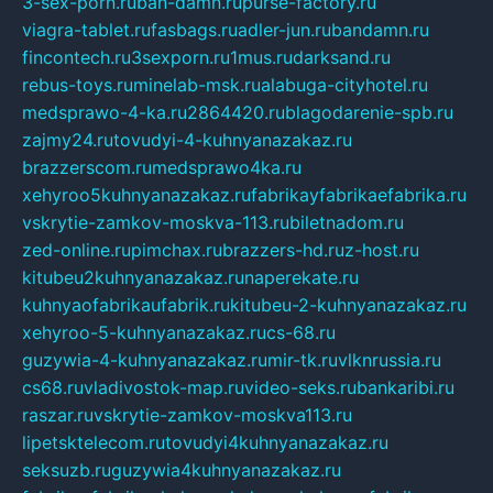
3-sex-porn.ru
ban-damn.ru
purse-factory.ru
viagra-tablet.ru
fasbags.ru
adler-jun.ru
bandamn.ru
fincontech.ru
3sexporn.ru
1mus.ru
darksand.ru
rebus-toys.ru
minelab-msk.ru
alabuga-cityhotel.ru
medsprawo-4-ka.ru
2864420.ru
blagodarenie-spb.ru
zajmy24.ru
tovudyi-4-kuhnyanazakaz.ru
brazzerscom.ru
medsprawo4ka.ru
xehyroo5kuhnyanazakaz.ru
fabrikayfabrikaefabrika.ru
vskrytie-zamkov-moskva-113.ru
biletnadom.ru
zed-online.ru
pimchax.ru
brazzers-hd.ru
z-host.ru
kitubeu2kuhnyanazakaz.ru
naperekate.ru
kuhnyaofabrikaufabrik.ru
kitubeu-2-kuhnyanazakaz.ru
xehyroo-5-kuhnyanazakaz.ru
cs-68.ru
guzywia-4-kuhnyanazakaz.ru
mir-tk.ru
vlknrussia.ru
cs68.ru
vladivostok-map.ru
video-seks.ru
bankaribi.ru
raszar.ru
vskrytie-zamkov-moskva113.ru
lipetsktelecom.ru
tovudyi4kuhnyanazakaz.ru
seksuzb.ru
guzywia4kuhnyanazakaz.ru