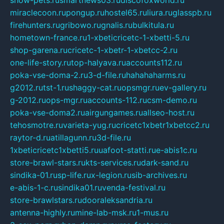
show-pets.ru
smartnews03.ru
discofoxworld.ru
miraclecoon.ru
pongup.ru
hostel65.ru
liura.ru
glasspb.ru
firehunters.ru
gribowo.ru
gnalis.ru
bulkitula.ru
hometown-france.ru
1-xbeticricetc-1-xbetti-5.ru
shop-garena.ru
cricetc-1-xbetr-1-xbetcc-2.ru
one-life-story.ru
top-halyava.ru
accounts112.ru
poka-vse-doma-2.ru
3-d-file.ru
hahahaharms.ru
g2012.ru
tst-1.ru
shaggy-cat.ru
opsmgr.ru
ev-gallery.ru
g-2012.ru
ops-mgr.ru
accounts-112.ru
csm-demo.ru
poka-vse-doma2.ru
airgungames.ru
allseo-host.ru
tehosmotre.ru
varieta-yug.ru
cricetc1xbetr1xbetcc2.ru
raytor-d.ru
atillagunn.ru
3d-file.ru
1xbeticricetc1xbetti5.ru
uafoot-statti.ru
e-abis1c.ru
store-brawl-stars.ru
kts-services.ru
dark-sand.ru
sindika-01.ru
sp-life.ru
x-legion.ru
sib-archives.ru
e-abis-1-c.ru
sindika01.ru
venda-festival.ru
store-brawlstars.ru
dooraleksandria.ru
antenna-highly.ru
mine-lab-msk.ru
1-mus.ru