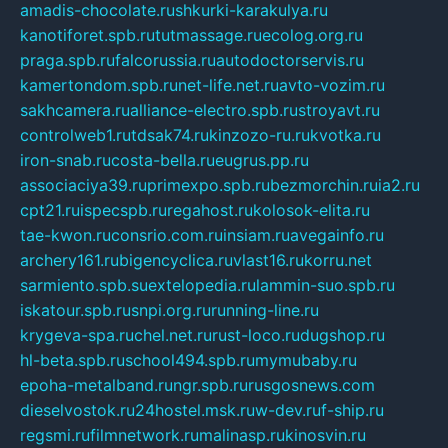
amadis-chocolate.ru
shkurki-karakulya.ru
kanotiforet.spb.ru
tutmassage.ru
ecolog.org.ru
praga.spb.ru
falcorussia.ru
autodoctorservis.ru
kamertondom.spb.ru
net-life.net.ru
avto-vozim.ru
sakhcamera.ru
alliance-electro.spb.ru
stroyavt.ru
controlweb1.ru
tdsak74.ru
kinzozo-ru.ru
kvotka.ru
iron-snab.ru
costa-bella.ru
eugrus.pp.ru
associaciya39.ru
primexpo.spb.ru
bezmorchin.ru
ia2.ru
cpt21.ru
ispecspb.ru
regahost.ru
kolosok-elita.ru
tae-kwon.ru
consrio.com.ru
insiam.ru
avegainfo.ru
archery161.ru
bigencyclica.ru
vlast16.ru
korru.net
sarmiento.spb.su
extelopedia.ru
lammin-suo.spb.ru
iskatour.spb.ru
snpi.org.ru
running-line.ru
krygeva-spa.ru
chel.net.ru
rust-loco.ru
dugshop.ru
hl-beta.spb.ru
school494.spb.ru
mymubaby.ru
epoha-metalband.ru
ngr.spb.ru
rusgosnews.com
dieselvostok.ru
24hostel.msk.ru
w-dev.ru
f-ship.ru
regsmi.ru
filmnetwork.ru
malinasp.ru
kinosvin.ru