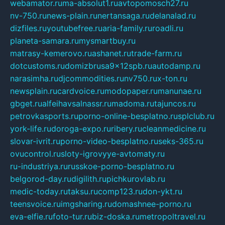
webamator.ru
ma-absolut1.ru
avtopomosch27.ru
nv-750.ru
news-plain.ru
nertansaga.ru
delanalad.ru
dizfiles.ru
youtubefree.ru
aria-family.ru
roadli.ru
planeta-samara.ru
mysmartbuy.ru
matrasy-kemerovo.ru
ashanet.ru
trade-farm.ru
dotcustoms.ru
domizbrusa9x12spb.ru
autodamp.ru
narasimha.ru
djcommodities.ru
nv750.ru
x-ton.ru
newsplain.ru
cardvoice.ru
modopaper.ru
manunae.ru
gbget.ru
alfeihavsalnassr.ru
madoma.ru
tajuncos.ru
petrovkasports.ru
porno-online-besplatno.ru
splclub.ru
york-life.ru
doroga-expo.ru
ribery.ru
cleanmedicine.ru
slovar-ivrit.ru
porno-video-besplatno.ru
seks-365.ru
ovucontrol.ru
sloty-igrovyye-avtomaty.ru
ru-industriya.ru
russkoe-porno-besplatno.ru
belgorod-day.ru
digilith.ru
pichkurovlab.ru
medic-today.ru
taksu.ru
comp123.ru
don-ykt.ru
teensvoice.ru
imgsharing.ru
domashnee-porno.ru
eva-elfie.ru
foto-tur.ru
biz-doska.ru
metropoltravel.ru