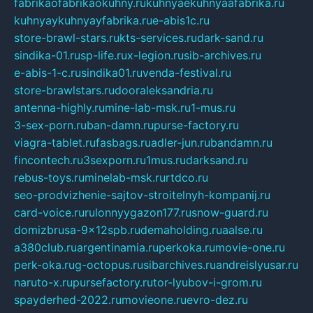
fabrikaofabrikaokuhny.ru
kuhnyaekuhnyaafabrika.ru
kuhnyaykuhnyayfabrika.ru
e-abis1c.ru
store-brawl-stars.ru
kts-services.ru
dark-sand.ru
sindika-01.ru
sp-life.ru
x-legion.ru
sib-archives.ru
e-abis-1-c.ru
sindika01.ru
venda-festival.ru
store-brawlstars.ru
dooraleksandria.ru
antenna-highly.ru
mine-lab-msk.ru
1-mus.ru
3-sex-porn.ru
ban-damn.ru
purse-factory.ru
viagra-tablet.ru
fasbags.ru
adler-jun.ru
bandamn.ru
fincontech.ru
3sexporn.ru
1mus.ru
darksand.ru
rebus-toys.ru
minelab-msk.ru
rtdco.ru
seo-prodvizhenie-sajtov-stroitelnyh-kompanij.ru
card-voice.ru
rulonnyygazon177.ru
snow-guard.ru
domizbrusa-9x12spb.ru
demaholding.ru
aalse.ru
a380club.ru
argentinamia.ru
perkoka.ru
movie-one.ru
perk-oka.ru
g-octopus.ru
sibarchives.ru
andreislyusar.ru
naruto-x.ru
pursefactory.ru
tor-lyubov-i-grom.ru
spayderhed-2022.ru
movieone.ru
evro-dez.ru