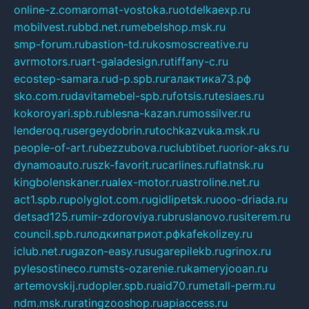
online-z.com
aromat-vostoka.ru
otdelkaexp.ru
mobilvest.ru
bbd.net.ru
mebelshop.msk.ru
smp-forum.ru
bastion-td.ru
kosmoscreative.ru
avrmotors.ru
art-galadesign.ru
tiffany-c.ru
ecostep-samara.ru
d-p.spb.ru
галактика73.рф
sko.com.ru
davitamebel-spb.ru
fotsis.ru
tesiaes.ru
kokoroyari.spb.ru
blesna-kazan.ru
mossilver.ru
lenderoq.ru
sergeydobrin.ru
tochkazvuka.msk.ru
people-of-art.ru
bezzubova.ru
clubtibet.ru
orior-aks.ru
dynamoauto.ru
szk-favorit.ru
carlines.ru
flatnsk.ru
kingbolenskaner.ru
alex-motor.ru
astroline.net.ru
act1.spb.ru
polyglot.com.ru
gidlipetsk.ru
ooo-driada.ru
detsad125.ru
mir-zdoroviya.ru
bruslanovo.ru
siterem.ru
council.spb.ru
лодкипатриот.рф
kafekolizey.ru
iclub.net.ru
gazon-easy.ru
sugarepilekb.ru
grinox.ru
pylesostineco.ru
msts-ozarenie.ru
kameryjooan.ru
artemovskij.ru
dopler.spb.ru
aid70.ru
metall-perm.ru
ndm.msk.ru
ratingzooshop.ru
apiaccess.ru