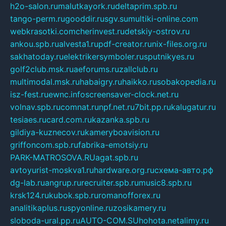
h2o-salon.ru
malutkayork.ru
deltaprim.spb.ru
tango-perm.ru
gooddir.ru
sgv.su
multiki-online.com
webkrasotki.com
cherinvest.ru
detskiy-ostrov.ru
ankou.spb.ru
alvesta1.ru
pdf-creator.ru
nix-files.org.ru
sakhatoday.ru
elektrikersymboler.ru
sputnikyes.ru
golf2club.msk.ru
aeforums.ru
zallclub.ru
multimodal.msk.ru
habaigry.ru
haikko.ru
sobakopedia.ru
isz-fest.ru
ewnc.info
screensaver-clock.net.ru
volnav.spb.ru
comnat.ru
npf.net.ru
7bit.pp.ru
kalugatur.ru
tesiaes.ru
card.com.ru
kazanka.spb.ru
gildiya-kuznecov.ru
kameryboavision.ru
griffoncom.spb.ru
fabrika-emotsiy.ru
PARK-MATROSOVA.RU
agat.spb.ru
avtoyurist-moskva1.ru
hardware.org.ru
схема-авто.рф
dg-lab.ru
angrup.ru
recruiter.spb.ru
music8.spb.ru
krsk124.ru
kubok.spb.ru
romanofforex.ru
analitikaplus.ru
spyonline.ru
zosikamery.ru
sloboda-ural.pp.ru
AUTO-COM.SU
hohota.net
alimy.ru