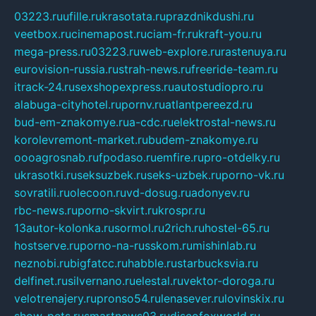
03223.ru
ufille.ru
krasotata.ru
prazdnikdushi.ru
veetbox.ru
cinemapost.ru
ciam-fr.ru
kraft-you.ru
mega-press.ru
03223.ru
web-explore.ru
rastenuya.ru
eurovision-russia.ru
strah-news.ru
freeride-team.ru
itrack-24.ru
sexshopexpress.ru
autostudiopro.ru
alabuga-cityhotel.ru
pornv.ru
atlantpereezd.ru
bud-em-znakomye.ru
a-cdc.ru
elektrostal-news.ru
korolevremont-market.ru
budem-znakomye.ru
oooagrosnab.ru
fpodaso.ru
emfire.ru
pro-otdelky.ru
ukrasotki.ru
seksuzbek.ru
seks-uzbek.ru
porno-vk.ru
sovratili.ru
olecoon.ru
vd-dosug.ru
adonyev.ru
rbc-news.ru
porno-skvirt.ru
krospr.ru
13autor-kolonka.ru
sormol.ru
2rich.ru
hostel-65.ru
hostserve.ru
porno-na-russkom.ru
mishinlab.ru
neznobi.ru
bigfatcc.ru
habble.ru
starbucksvia.ru
delfinet.ru
silvernano.ru
elestal.ru
vektor-doroga.ru
velotrenajery.ru
pronso54.ru
lenasever.ru
lovinskix.ru