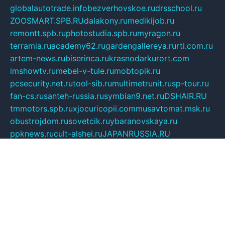
globalautotrade.info
bezverhovskoe.ru
drsschool.ru
ZOOSMART.SPB.RU
dalakony.ru
medikijob.ru
remontt.spb.ru
photostudia.spb.ru
myragon.ru
terramia.ru
academy62.ru
gardengallereya.ru
rti.com.ru
artem-news.ru
biserinca.ru
krasnodarkurort.com
imshowtv.ru
mebel-v-tule.ru
mobtopik.ru
pcsecurity.net.ru
tool-sib.ru
multimetrunit.ru
sp-tour.ru
fan-cs.ru
santeh-russia.ru
symbian9.net.ru
DSHAIR.RU
tmmotors.spb.ru
xjocuricopii.com
musavtomat.msk.ru
obustrojdom.ru
sovetcik.ru
ybaranovskaya.ru
ppknews.ru
cult-alshei.ru
JAPANRUSSIA.RU
proekciyamebel.ru
imper-finans.ru
rim.org.ru
glamourai.ru
brassminus.ru
zabor-pro.ru
ftn.pp.ru
dorogoe58.ru
laimengpacker.ru
kuzova-zapchasti.ru
sageerp.ru
taxodrom.ru
dsrazvitie.ru
hardcity.net.ru
ratinghomegames.ru
topservice25.ru
gubernyan.ru
gtglasslined.ru
ii4.ru
tssport.spb.ru
andorra24.com
blackwallstreet.ru
oboimos.ru
optim-doors.com.ru