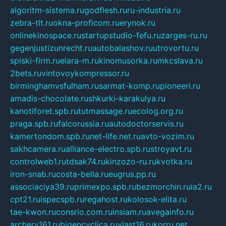
algoritm-sistema.ru
godflesh.ru
ru-industria.ru
zebra-tlt.ru
okna-proficom.ru
erynok.ru
onlinekinospace.ru
startupstudio-fefu.ru
zarges-ru.ru
gegenjustizunrecht.ru
autobalashov.ru
utrovortu.ru
spiski-firm.ru
elara-m.ru
kinomusorka.ru
mkcslava.ru
2bets.ru
vintovoykompressor.ru
birminghamvsfulham.ru
sarmat-komp.ru
pioneeri.ru
amadis-chocolate.ru
shkurki-karakulya.ru
kanotiforet.spb.ru
tutmassage.ru
ecolog.org.ru
praga.spb.ru
falcorussia.ru
autodoctorservis.ru
kamertondom.spb.ru
net-life.net.ru
avto-vozim.ru
sakhcamera.ru
alliance-electro.spb.ru
stroyavt.ru
controlweb1.ru
tdsak74.ru
kinzozo-ru.ru
kvotka.ru
iron-snab.ru
costa-bella.ru
eugrus.pp.ru
associaciya39.ru
primexpo.spb.ru
bezmorchin.ru
ia2.ru
cpt21.ru
ispecspb.ru
regahost.ru
kolosok-elita.ru
tae-kwon.ru
consrio.com.ru
insiam.ru
avegainfo.ru
archery161.ru
bigencyclica.ru
vlast16.ru
korru.net