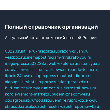
Полный справочник организаций
Актуальный каталог компаний по всей России
03223.ru
ufille.ru
krasotata.ru
prazdnikdushi.ru
veetbox.ru
cinemapost.ru
ciam-fr.ru
kraft-you.ru
mega-press.ru
03223.ru
web-explore.ru
rastenuya.ru
eurovision-russia.ru
strah-news.ru
freeride-team.ru
itrack-24.ru
sexshopexpress.ru
autostudiopro.ru
alabuga-cityhotel.ru
pornv.ru
atlantpereezd.ru
bud-em-znakomye.ru
a-cdc.ru
elektrostal-news.ru
korolevremont-market.ru
budem-znakomye.ru
oooagrosnab.ru
fpodaso.ru
emfire.ru
pro-otdelky.ru
ukrasotki.ru
seksuzbek.ru
seks-uzbek.ru
porno-vk.ru