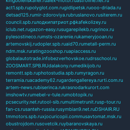
kingbolenskaner.ru
alex-motor.ru
astroline.net.ru
act1.spb.ru
polyglot.com.ru
gidlipetsk.ru
ooo-driada.ru
detsad125.ru
mir-zdoroviya.ru
bruslanovo.ru
siterem.ru
council.spb.ru
лодкипатриот.рф
kafekolizey.ru
iclub.net.ru
gazon-easy.ru
sugarepilekb.ru
grinox.ru
pylesostineco.ru
msts-ozarenie.ru
kameryjooan.ru
artemovskij.ru
dopler.spb.ru
aid70.ru
metall-perm.ru
ndm.msk.ru
ratingzooshop.ru
apiaccess.ru
globalautotrade.info
bezverhovskoe.ru
drsschool.ru
ZOOSMART.SPB.RU
dalakony.ru
medikijob.ru
remontt.spb.ru
photostudia.spb.ru
myragon.ru
terramia.ru
academy62.ru
gardengallereya.ru
rti.com.ru
artem-news.ru
biserinca.ru
krasnodarkurort.com
imshowtv.ru
mebel-v-tule.ru
mobtopik.ru
pcsecurity.net.ru
tool-sib.ru
multimetrunit.ru
sp-tour.ru
fan-cs.ru
santeh-russia.ru
symbian9.net.ru
DSHAIR.RU
tmmotors.spb.ru
xjocuricopii.com
musavtomat.msk.ru
obustrojdom.ru
sovetcik.ru
ybaranovskaya.ru