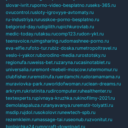
slovar-ivrit.ru
porno-video-besplatno.ru
seks-365.ru
ovucontrol.ru
sloty-igrovyye-avtomaty.ru
ru-industriya.ru
russkoe-porno-besplatno.ru
belgorod-day.ru
digilith.ru
pichkurovlab.ru
medic-today.ru
taksu.ru
comp123.ru
don-ykt.ru
teensvoice.ru
imgsharing.ru
domashnee-porno.ru
eva-elfie.ru
foto-tur.ru
biz-doska.ru
metropoltravel.ru
veslo-i-yakor.ru
borodino-media.ru
rostotsky.ru
regionufa.ru
weiss-bet.ru
zaryna.ru
casinotablet.ru
universalia.ru
remont-mebeli-moscow.ru
termomur.ru
clubfisher.ru
remstirufa.ru
erdamchi.ru
doramamama.ru
muraviovka-park.ru
worldofwoman.ru
clean-dreams.ru
arkrym.ru
kristinita.ru
dircomputer.ru
healthenter.ru
textexperts.ru
pivnaya-kruzhka.ru
kinofilmy-2021.ru
demolalapaluza.ru
tanyavanya.ru
remstir-tolyatti.ru
msdip.ru
jdol.ru
sokolovr.ru
newtech-spb.ru
rezemkleim.ru
massage-tai.ru
seonub.ru
zvonitut.ru
biolisichka24.ru
mncraft-download.ru