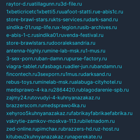
raytor-d.ru
atillagunn.ru
3d-file.ru
1xbeticricetc1xbetti5.ru
uafoot-statti.ru
e-abis1c.ru
store-brawl-stars.ru
kts-services.ru
dark-sand.ru
sindika-01.ru
sp-life.ru
x-legion.ru
sib-archives.ru
e-abis-1-c.ru
sindika01.ru
venda-festival.ru
store-brawlstars.ru
dooraleksandria.ru
antenna-highly.ru
mine-lab-msk.ru
1-mus.ru
3-sex-porn.ru
ban-damn.ru
purse-factory.ru
viagra-tablet.ru
fasbags.ru
adler-jun.ru
bandamn.ru
fincontech.ru
3sexporn.ru
1mus.ru
darksand.ru
rebus-toys.ru
minelab-msk.ru
alabuga-cityhotel.ru
medsprawo-4-ka.ru
2864420.ru
blagodarenie-spb.ru
zajmy24.ru
tovudyi-4-kuhnyanazakaz.ru
brazzerscom.ru
medsprawo4ka.ru
xehyroo5kuhnyanazakaz.ru
fabrikayfabrikaefabrika.ru
vskrytie-zamkov-moskva-113.ru
biletnadom.ru
zed-online.ru
pimchax.ru
brazzers-hd.ru
z-host.ru
kitubeu2kuhnyanazakaz.ru
naperekate.ru