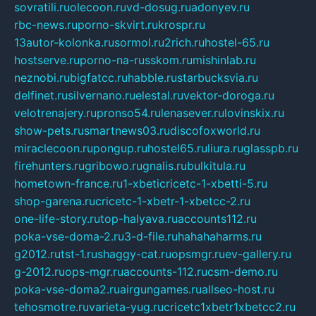
sovratili.ru
olecoon.ru
vd-dosug.ru
adonyev.ru
rbc-news.ru
porno-skvirt.ru
krospr.ru
13autor-kolonka.ru
sormol.ru
2rich.ru
hostel-65.ru
hostserve.ru
porno-na-russkom.ru
mishinlab.ru
neznobi.ru
bigfatcc.ru
habble.ru
starbucksvia.ru
delfinet.ru
silvernano.ru
elestal.ru
vektor-doroga.ru
velotrenajery.ru
pronso54.ru
lenasever.ru
lovinskix.ru
show-pets.ru
smartnews03.ru
discofoxworld.ru
miraclecoon.ru
pongup.ru
hostel65.ru
liura.ru
glasspb.ru
firehunters.ru
gribowo.ru
gnalis.ru
bulkitula.ru
hometown-france.ru
1-xbeticricetc-1-xbetti-5.ru
shop-garena.ru
cricetc-1-xbetr-1-xbetcc-2.ru
one-life-story.ru
top-halyava.ru
accounts112.ru
poka-vse-doma-2.ru
3-d-file.ru
hahahaharms.ru
g2012.ru
tst-1.ru
shaggy-cat.ru
opsmgr.ru
ev-gallery.ru
g-2012.ru
ops-mgr.ru
accounts-112.ru
csm-demo.ru
poka-vse-doma2.ru
airgungames.ru
allseo-host.ru
tehosmotre.ru
varieta-yug.ru
cricetc1xbetr1xbetcc2.ru