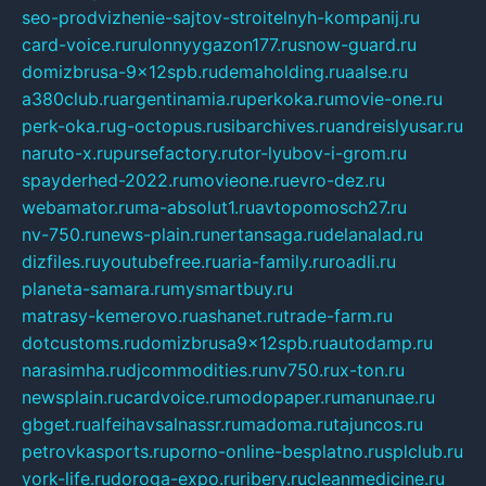
seo-prodvizhenie-sajtov-stroitelnyh-kompanij.ru
card-voice.ru
rulonnyygazon177.ru
snow-guard.ru
domizbrusa-9x12spb.ru
demaholding.ru
aalse.ru
a380club.ru
argentinamia.ru
perkoka.ru
movie-one.ru
perk-oka.ru
g-octopus.ru
sibarchives.ru
andreislyusar.ru
naruto-x.ru
pursefactory.ru
tor-lyubov-i-grom.ru
spayderhed-2022.ru
movieone.ru
evro-dez.ru
webamator.ru
ma-absolut1.ru
avtopomosch27.ru
nv-750.ru
news-plain.ru
nertansaga.ru
delanalad.ru
dizfiles.ru
youtubefree.ru
aria-family.ru
roadli.ru
planeta-samara.ru
mysmartbuy.ru
matrasy-kemerovo.ru
ashanet.ru
trade-farm.ru
dotcustoms.ru
domizbrusa9x12spb.ru
autodamp.ru
narasimha.ru
djcommodities.ru
nv750.ru
x-ton.ru
newsplain.ru
cardvoice.ru
modopaper.ru
manunae.ru
gbget.ru
alfeihavsalnassr.ru
madoma.ru
tajuncos.ru
petrovkasports.ru
porno-online-besplatno.ru
splclub.ru
york-life.ru
doroga-expo.ru
ribery.ru
cleanmedicine.ru