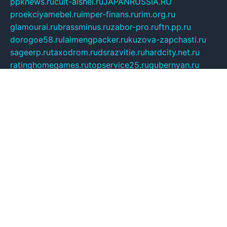
ppknews.ru
cult-alshei.ru
JAPANRUSSIA.RU
proekciyamebel.ru
imper-finans.ru
rim.org.ru
glamourai.ru
brassminus.ru
zabor-pro.ru
ftn.pp.ru
dorogoe58.ru
laimengpacker.ru
kuzova-zapchasti.ru
sageerp.ru
taxodrom.ru
dsrazvitie.ru
hardcity.net.ru
ratinghomegames.ru
topservice25.ru
gubernyan.ru
gtglasslined.ru
ii4.ru
tssport.spb.ru
andorra24.com
blackwallstreet.ru
oboimos.ru
optim-doors.com.ru
ikuch.ru
nycr.org.ru
npa21.ru
vremya-ch.spb.ru
desert000.ru
ivtorgi.ru
ifiori.ru
catalog-statei.ru
dcv.org.ru
spetsmaster174.ru
ipkameryhiseeu.ru
dum26.ru
ruspol.spb.ru
fr-opendp.ru
kam-solnyshko.ru
cheyenne-arapaho.ru
sevzapmetal.spb.ru
ted-lapidus.spb.ru
parasite-eliminator.ru
sigma-complete.ru
modernworld.ru
dama-moda.ru
eholot-group.ru
sk-nvkz.ru
DRONGOLD.RU
democratia2.ru
i-farmer.ru
mass-sport.org
jablonex.spb.ru
bookmess.ru
linkword.ru