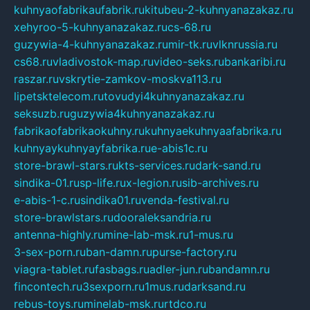
kuhnyaofabrikaufabrik.ru
kitubeu-2-kuhnyanazakaz.ru
xehyroo-5-kuhnyanazakaz.ru
cs-68.ru
guzywia-4-kuhnyanazakaz.ru
mir-tk.ru
vlknrussia.ru
cs68.ru
vladivostok-map.ru
video-seks.ru
bankaribi.ru
raszar.ru
vskrytie-zamkov-moskva113.ru
lipetsktelecom.ru
tovudyi4kuhnyanazakaz.ru
seksuzb.ru
guzywia4kuhnyanazakaz.ru
fabrikaofabrikaokuhny.ru
kuhnyaekuhnyaafabrika.ru
kuhnyaykuhnyayfabrika.ru
e-abis1c.ru
store-brawl-stars.ru
kts-services.ru
dark-sand.ru
sindika-01.ru
sp-life.ru
x-legion.ru
sib-archives.ru
e-abis-1-c.ru
sindika01.ru
venda-festival.ru
store-brawlstars.ru
dooraleksandria.ru
antenna-highly.ru
mine-lab-msk.ru
1-mus.ru
3-sex-porn.ru
ban-damn.ru
purse-factory.ru
viagra-tablet.ru
fasbags.ru
adler-jun.ru
bandamn.ru
fincontech.ru
3sexporn.ru
1mus.ru
darksand.ru
rebus-toys.ru
minelab-msk.ru
rtdco.ru