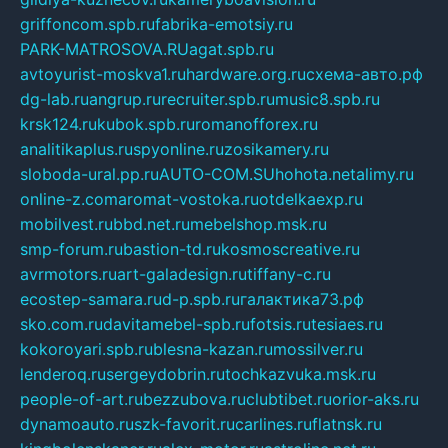
griffoncom.spb.ru
fabrika-emotsiy.ru
PARK-MATROSOVA.RU
agat.spb.ru
avtoyurist-moskva1.ru
hardware.org.ru
схема-авто.рф
dg-lab.ru
angrup.ru
recruiter.spb.ru
music8.spb.ru
krsk124.ru
kubok.spb.ru
romanofforex.ru
analitikaplus.ru
spyonline.ru
zosikamery.ru
sloboda-ural.pp.ru
AUTO-COM.SU
hohota.net
alimy.ru
online-z.com
aromat-vostoka.ru
otdelkaexp.ru
mobilvest.ru
bbd.net.ru
mebelshop.msk.ru
smp-forum.ru
bastion-td.ru
kosmoscreative.ru
avrmotors.ru
art-galadesign.ru
tiffany-c.ru
ecostep-samara.ru
d-p.spb.ru
галактика73.рф
sko.com.ru
davitamebel-spb.ru
fotsis.ru
tesiaes.ru
kokoroyari.spb.ru
blesna-kazan.ru
mossilver.ru
lenderoq.ru
sergeydobrin.ru
tochkazvuka.msk.ru
people-of-art.ru
bezzubova.ru
clubtibet.ru
orior-aks.ru
dynamoauto.ru
szk-favorit.ru
carlines.ru
flatnsk.ru