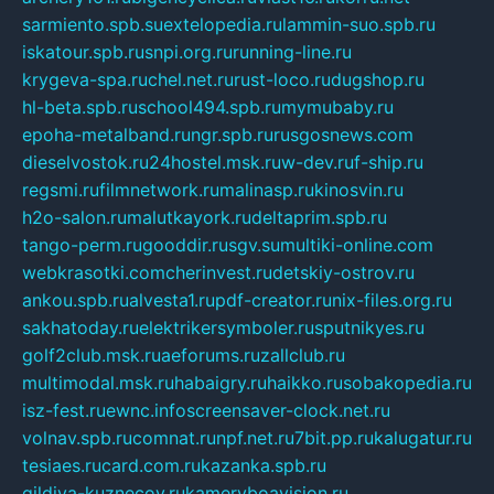
sarmiento.spb.su
extelopedia.ru
lammin-suo.spb.ru
iskatour.spb.ru
snpi.org.ru
running-line.ru
krygeva-spa.ru
chel.net.ru
rust-loco.ru
dugshop.ru
hl-beta.spb.ru
school494.spb.ru
mymubaby.ru
epoha-metalband.ru
ngr.spb.ru
rusgosnews.com
dieselvostok.ru
24hostel.msk.ru
w-dev.ru
f-ship.ru
regsmi.ru
filmnetwork.ru
malinasp.ru
kinosvin.ru
h2o-salon.ru
malutkayork.ru
deltaprim.spb.ru
tango-perm.ru
gooddir.ru
sgv.su
multiki-online.com
webkrasotki.com
cherinvest.ru
detskiy-ostrov.ru
ankou.spb.ru
alvesta1.ru
pdf-creator.ru
nix-files.org.ru
sakhatoday.ru
elektrikersymboler.ru
sputnikyes.ru
golf2club.msk.ru
aeforums.ru
zallclub.ru
multimodal.msk.ru
habaigry.ru
haikko.ru
sobakopedia.ru
isz-fest.ru
ewnc.info
screensaver-clock.net.ru
volnav.spb.ru
comnat.ru
npf.net.ru
7bit.pp.ru
kalugatur.ru
tesiaes.ru
card.com.ru
kazanka.spb.ru
gildiya-kuznecov.ru
kameryboavision.ru