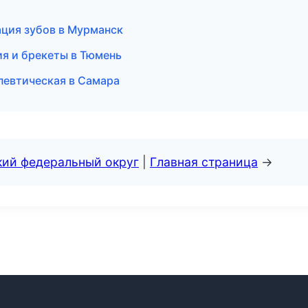
ация зубов в Мурманск
я и брекеты в Тюмень
певтическая в Самара
кий федеральный округ
|
Главная страница
→