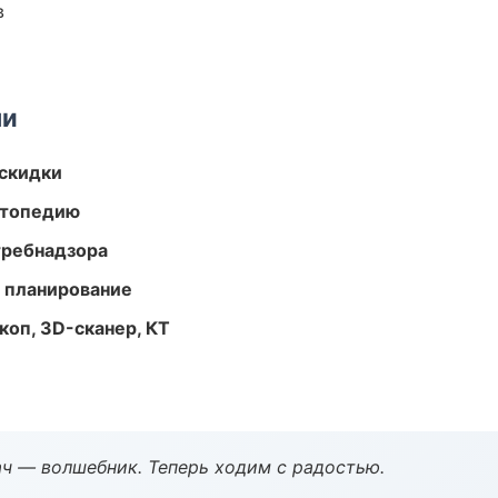
в
ми
скидки
ортопедию
требнадзора
 планирование
оп, 3D-сканер, КТ
рач — волшебник. Теперь ходим с радостью.