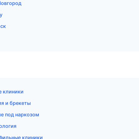
Новгород
у
рск
е клиники
ия и брекеты
ие под наркозом
тология
офильные клиники