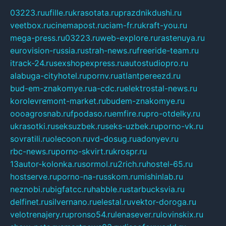
03223.ru
ufille.ru
krasotata.ru
prazdnikdushi.ru
veetbox.ru
cinemapost.ru
ciam-fr.ru
kraft-you.ru
mega-press.ru
03223.ru
web-explore.ru
rastenuya.ru
eurovision-russia.ru
strah-news.ru
freeride-team.ru
itrack-24.ru
sexshopexpress.ru
autostudiopro.ru
alabuga-cityhotel.ru
pornv.ru
atlantpereezd.ru
bud-em-znakomye.ru
a-cdc.ru
elektrostal-news.ru
korolevremont-market.ru
budem-znakomye.ru
oooagrosnab.ru
fpodaso.ru
emfire.ru
pro-otdelky.ru
ukrasotki.ru
seksuzbek.ru
seks-uzbek.ru
porno-vk.ru
sovratili.ru
olecoon.ru
vd-dosug.ru
adonyev.ru
rbc-news.ru
porno-skvirt.ru
krospr.ru
13autor-kolonka.ru
sormol.ru
2rich.ru
hostel-65.ru
hostserve.ru
porno-na-russkom.ru
mishinlab.ru
neznobi.ru
bigfatcc.ru
habble.ru
starbucksvia.ru
delfinet.ru
silvernano.ru
elestal.ru
vektor-doroga.ru
velotrenajery.ru
pronso54.ru
lenasever.ru
lovinskix.ru