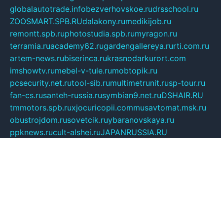
globalautotrade.info
bezverhovskoe.ru
drsschool.ru
ZOOSMART.SPB.RU
dalakony.ru
medikijob.ru
remontt.spb.ru
photostudia.spb.ru
myragon.ru
terramia.ru
academy62.ru
gardengallereya.ru
rti.com.ru
artem-news.ru
biserinca.ru
krasnodarkurort.com
imshowtv.ru
mebel-v-tule.ru
mobtopik.ru
pcsecurity.net.ru
tool-sib.ru
multimetrunit.ru
sp-tour.ru
fan-cs.ru
santeh-russia.ru
symbian9.net.ru
DSHAIR.RU
tmmotors.spb.ru
xjocuricopii.com
musavtomat.msk.ru
obustrojdom.ru
sovetcik.ru
ybaranovskaya.ru
ppknews.ru
cult-alshei.ru
JAPANRUSSIA.RU
proekciyamebel.ru
imper-finans.ru
rim.org.ru
glamourai.ru
brassminus.ru
zabor-pro.ru
ftn.pp.ru
dorogoe58.ru
laimengpacker.ru
kuzova-zapchasti.ru
sageerp.ru
taxodrom.ru
dsrazvitie.ru
hardcity.net.ru
ratinghomegames.ru
topservice25.ru
gubernyan.ru
gtglasslined.ru
ii4.ru
tssport.spb.ru
andorra24.com
blackwallstreet.ru
oboimos.ru
optim-doors.com.ru