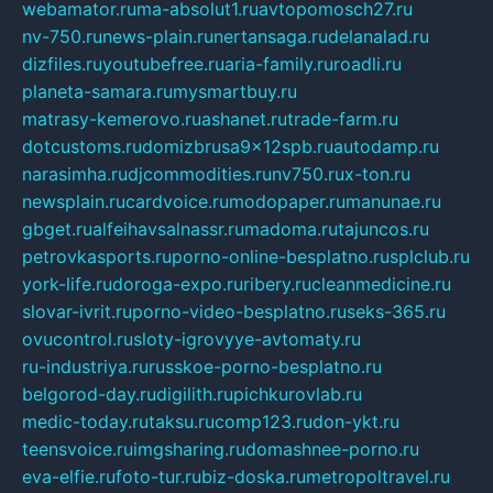
webamator.ru
ma-absolut1.ru
avtopomosch27.ru
nv-750.ru
news-plain.ru
nertansaga.ru
delanalad.ru
dizfiles.ru
youtubefree.ru
aria-family.ru
roadli.ru
planeta-samara.ru
mysmartbuy.ru
matrasy-kemerovo.ru
ashanet.ru
trade-farm.ru
dotcustoms.ru
domizbrusa9x12spb.ru
autodamp.ru
narasimha.ru
djcommodities.ru
nv750.ru
x-ton.ru
newsplain.ru
cardvoice.ru
modopaper.ru
manunae.ru
gbget.ru
alfeihavsalnassr.ru
madoma.ru
tajuncos.ru
petrovkasports.ru
porno-online-besplatno.ru
splclub.ru
york-life.ru
doroga-expo.ru
ribery.ru
cleanmedicine.ru
slovar-ivrit.ru
porno-video-besplatno.ru
seks-365.ru
ovucontrol.ru
sloty-igrovyye-avtomaty.ru
ru-industriya.ru
russkoe-porno-besplatno.ru
belgorod-day.ru
digilith.ru
pichkurovlab.ru
medic-today.ru
taksu.ru
comp123.ru
don-ykt.ru
teensvoice.ru
imgsharing.ru
domashnee-porno.ru
eva-elfie.ru
foto-tur.ru
biz-doska.ru
metropoltravel.ru