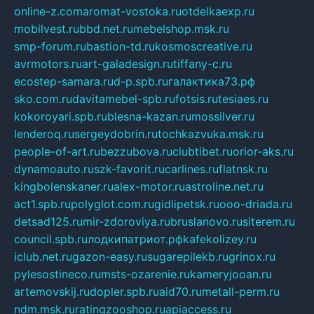
online-z.com
aromat-vostoka.ru
otdelkaexp.ru
mobilvest.ru
bbd.net.ru
mebelshop.msk.ru
smp-forum.ru
bastion-td.ru
kosmoscreative.ru
avrmotors.ru
art-galadesign.ru
tiffany-c.ru
ecostep-samara.ru
d-p.spb.ru
галактика73.рф
sko.com.ru
davitamebel-spb.ru
fotsis.ru
tesiaes.ru
kokoroyari.spb.ru
blesna-kazan.ru
mossilver.ru
lenderoq.ru
sergeydobrin.ru
tochkazvuka.msk.ru
people-of-art.ru
bezzubova.ru
clubtibet.ru
orior-aks.ru
dynamoauto.ru
szk-favorit.ru
carlines.ru
flatnsk.ru
kingbolenskaner.ru
alex-motor.ru
astroline.net.ru
act1.spb.ru
polyglot.com.ru
gidlipetsk.ru
ooo-driada.ru
detsad125.ru
mir-zdoroviya.ru
bruslanovo.ru
siterem.ru
council.spb.ru
лодкипатриот.рф
kafekolizey.ru
iclub.net.ru
gazon-easy.ru
sugarepilekb.ru
grinox.ru
pylesostineco.ru
msts-ozarenie.ru
kameryjooan.ru
artemovskij.ru
dopler.spb.ru
aid70.ru
metall-perm.ru
ndm.msk.ru
ratingzooshop.ru
apiaccess.ru