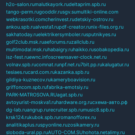
h2o-salon.ru
malutkayork.ru
deltaprim.spb.ru
tango-perm.ru
gooddir.ru
sgv.su
multiki-online.com
webkrasotki.com
cherinvest.ru
detskiy-ostrov.ru
ankou.spb.ru
alvesta1.ru
pdf-creator.ru
nix-files.org.ru
sakhatoday.ru
elektrikersymboler.ru
sputnikyes.ru
golf2club.msk.ru
aeforums.ru
zallclub.ru
multimodal.msk.ru
habaigry.ru
haikko.ru
sobakopedia.ru
isz-fest.ru
ewnc.info
screensaver-clock.net.ru
volnav.spb.ru
comnat.ru
npf.net.ru
7bit.pp.ru
kalugatur.ru
tesiaes.ru
card.com.ru
kazanka.spb.ru
gildiya-kuznecov.ru
kameryboavision.ru
griffoncom.spb.ru
fabrika-emotsiy.ru
PARK-MATROSOVA.RU
agat.spb.ru
avtoyurist-moskva1.ru
hardware.org.ru
схема-авто.рф
dg-lab.ru
angrup.ru
recruiter.spb.ru
music8.spb.ru
krsk124.ru
kubok.spb.ru
romanofforex.ru
analitikaplus.ru
spyonline.ru
zosikamery.ru
sloboda-ural.pp.ru
AUTO-COM.SU
hohota.net
alimy.ru