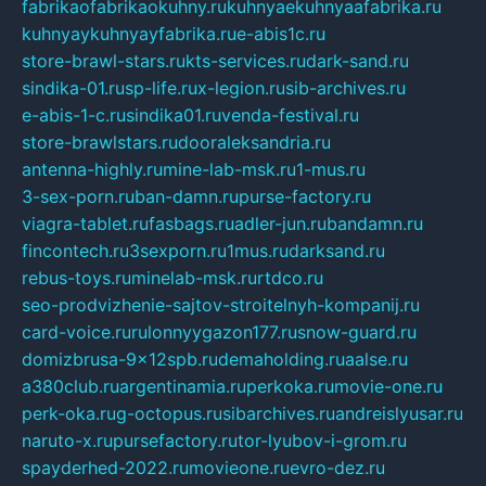
fabrikaofabrikaokuhny.ru
kuhnyaekuhnyaafabrika.ru
kuhnyaykuhnyayfabrika.ru
e-abis1c.ru
store-brawl-stars.ru
kts-services.ru
dark-sand.ru
sindika-01.ru
sp-life.ru
x-legion.ru
sib-archives.ru
e-abis-1-c.ru
sindika01.ru
venda-festival.ru
store-brawlstars.ru
dooraleksandria.ru
antenna-highly.ru
mine-lab-msk.ru
1-mus.ru
3-sex-porn.ru
ban-damn.ru
purse-factory.ru
viagra-tablet.ru
fasbags.ru
adler-jun.ru
bandamn.ru
fincontech.ru
3sexporn.ru
1mus.ru
darksand.ru
rebus-toys.ru
minelab-msk.ru
rtdco.ru
seo-prodvizhenie-sajtov-stroitelnyh-kompanij.ru
card-voice.ru
rulonnyygazon177.ru
snow-guard.ru
domizbrusa-9x12spb.ru
demaholding.ru
aalse.ru
a380club.ru
argentinamia.ru
perkoka.ru
movie-one.ru
perk-oka.ru
g-octopus.ru
sibarchives.ru
andreislyusar.ru
naruto-x.ru
pursefactory.ru
tor-lyubov-i-grom.ru
spayderhed-2022.ru
movieone.ru
evro-dez.ru