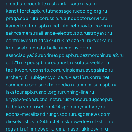
amadis-chocolate.ru
shkurki-karakulya.ru
kanotiforet.spb.ru
tutmassage.ru
ecolog.org.ru
praga.spb.ru
falcorussia.ru
autodoctorservis.ru
kamertondom.spb.ru
net-life.net.ru
avto-vozim.ru
sakhcamera.ru
alliance-electro.spb.ru
stroyavt.ru
controlweb1.ru
tdsak74.ru
kinzozo-ru.ru
kvotka.ru
iron-snab.ru
costa-bella.ru
eugrus.pp.ru
associaciya39.ru
primexpo.spb.ru
bezmorchin.ru
ia2.ru
cpt21.ru
ispecspb.ru
regahost.ru
kolosok-elita.ru
tae-kwon.ru
consrio.com.ru
insiam.ru
avegainfo.ru
archery161.ru
bigencyclica.ru
vlast16.ru
korru.net
sarmiento.spb.su
extelopedia.ru
lammin-suo.spb.ru
iskatour.spb.ru
snpi.org.ru
running-line.ru
krygeva-spa.ru
chel.net.ru
rust-loco.ru
dugshop.ru
hl-beta.spb.ru
school494.spb.ru
mymubaby.ru
epoha-metalband.ru
ngr.spb.ru
rusgosnews.com
dieselvostok.ru
24hostel.msk.ru
w-dev.ru
f-ship.ru
regsmi.ru
filmnetwork.ru
malinasp.ru
kinosvin.ru