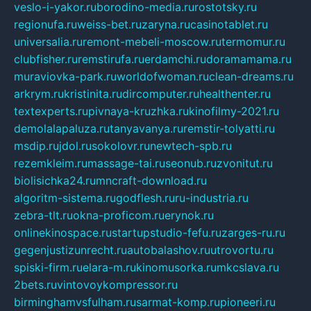
veslo-i-yakor.ru
borodino-media.ru
rostotsky.ru
regionufa.ru
weiss-bet.ru
zaryna.ru
casinotablet.ru
universalia.ru
remont-mebeli-moscow.ru
termomur.ru
clubfisher.ru
remstirufa.ru
erdamchi.ru
doramamama.ru
muraviovka-park.ru
worldofwoman.ru
clean-dreams.ru
arkrym.ru
kristinita.ru
dircomputer.ru
healthenter.ru
textexperts.ru
pivnaya-kruzhka.ru
kinofilmy-2021.ru
demolalapaluza.ru
tanyavanya.ru
remstir-tolyatti.ru
msdip.ru
jdol.ru
sokolovr.ru
newtech-spb.ru
rezemkleim.ru
massage-tai.ru
seonub.ru
zvonitut.ru
biolisichka24.ru
mncraft-download.ru
algoritm-sistema.ru
godflesh.ru
ru-industria.ru
zebra-tlt.ru
okna-proficom.ru
erynok.ru
onlinekinospace.ru
startupstudio-fefu.ru
zarges-ru.ru
gegenjustizunrecht.ru
autobalashov.ru
utrovortu.ru
spiski-firm.ru
elara-m.ru
kinomusorka.ru
mkcslava.ru
2bets.ru
vintovoykompressor.ru
birminghamvsfulham.ru
sarmat-komp.ru
pioneeri.ru