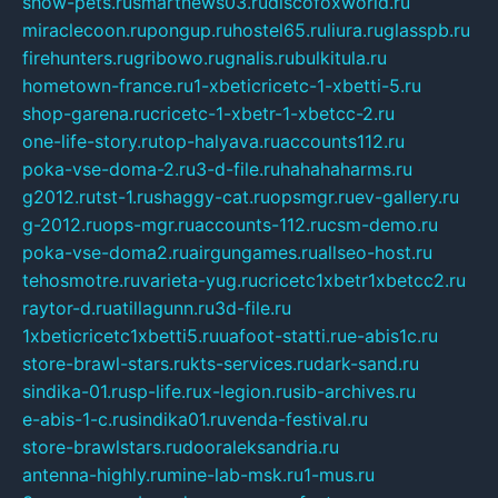
show-pets.ru
smartnews03.ru
discofoxworld.ru
miraclecoon.ru
pongup.ru
hostel65.ru
liura.ru
glasspb.ru
firehunters.ru
gribowo.ru
gnalis.ru
bulkitula.ru
hometown-france.ru
1-xbeticricetc-1-xbetti-5.ru
shop-garena.ru
cricetc-1-xbetr-1-xbetcc-2.ru
one-life-story.ru
top-halyava.ru
accounts112.ru
poka-vse-doma-2.ru
3-d-file.ru
hahahaharms.ru
g2012.ru
tst-1.ru
shaggy-cat.ru
opsmgr.ru
ev-gallery.ru
g-2012.ru
ops-mgr.ru
accounts-112.ru
csm-demo.ru
poka-vse-doma2.ru
airgungames.ru
allseo-host.ru
tehosmotre.ru
varieta-yug.ru
cricetc1xbetr1xbetcc2.ru
raytor-d.ru
atillagunn.ru
3d-file.ru
1xbeticricetc1xbetti5.ru
uafoot-statti.ru
e-abis1c.ru
store-brawl-stars.ru
kts-services.ru
dark-sand.ru
sindika-01.ru
sp-life.ru
x-legion.ru
sib-archives.ru
e-abis-1-c.ru
sindika01.ru
venda-festival.ru
store-brawlstars.ru
dooraleksandria.ru
antenna-highly.ru
mine-lab-msk.ru
1-mus.ru