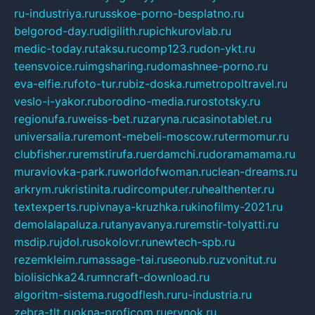
ru-industriya.ru
russkoe-porno-besplatno.ru
belgorod-day.ru
digilith.ru
pichkurovlab.ru
medic-today.ru
taksu.ru
comp123.ru
don-ykt.ru
teensvoice.ru
imgsharing.ru
domashnee-porno.ru
eva-elfie.ru
foto-tur.ru
biz-doska.ru
metropoltravel.ru
veslo-i-yakor.ru
borodino-media.ru
rostotsky.ru
regionufa.ru
weiss-bet.ru
zaryna.ru
casinotablet.ru
universalia.ru
remont-mebeli-moscow.ru
termomur.ru
clubfisher.ru
remstirufa.ru
erdamchi.ru
doramamama.ru
muraviovka-park.ru
worldofwoman.ru
clean-dreams.ru
arkrym.ru
kristinita.ru
dircomputer.ru
healthenter.ru
textexperts.ru
pivnaya-kruzhka.ru
kinofilmy-2021.ru
demolalapaluza.ru
tanyavanya.ru
remstir-tolyatti.ru
msdip.ru
jdol.ru
sokolovr.ru
newtech-spb.ru
rezemkleim.ru
massage-tai.ru
seonub.ru
zvonitut.ru
biolisichka24.ru
mncraft-download.ru
algoritm-sistema.ru
godflesh.ru
ru-industria.ru
zebra-tlt.ru
okna-proficom.ru
erynok.ru