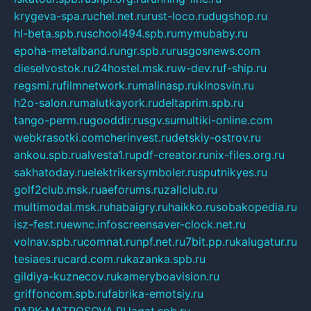
krygeva-spa.ru
chel.net.ru
rust-loco.ru
dugshop.ru
hl-beta.spb.ru
school494.spb.ru
mymubaby.ru
epoha-metalband.ru
ngr.spb.ru
rusgosnews.com
dieselvostok.ru
24hostel.msk.ru
w-dev.ru
f-ship.ru
regsmi.ru
filmnetwork.ru
malinasp.ru
kinosvin.ru
h2o-salon.ru
malutkayork.ru
deltaprim.spb.ru
tango-perm.ru
gooddir.ru
sgv.su
multiki-online.com
webkrasotki.com
cherinvest.ru
detskiy-ostrov.ru
ankou.spb.ru
alvesta1.ru
pdf-creator.ru
nix-files.org.ru
sakhatoday.ru
elektrikersymboler.ru
sputnikyes.ru
golf2club.msk.ru
aeforums.ru
zallclub.ru
multimodal.msk.ru
habaigry.ru
haikko.ru
sobakopedia.ru
isz-fest.ru
ewnc.info
screensaver-clock.net.ru
volnav.spb.ru
comnat.ru
npf.net.ru
7bit.pp.ru
kalugatur.ru
tesiaes.ru
card.com.ru
kazanka.spb.ru
gildiya-kuznecov.ru
kameryboavision.ru
griffoncom.spb.ru
fabrika-emotsiy.ru