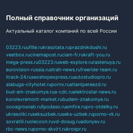
Полный справочник организаций
Актуальный каталог компаний по всей России
03223.ru
ufille.ru
krasotata.ru
prazdnikdushi.ru
veetbox.ru
cinemapost.ru
ciam-fr.ru
kraft-you.ru
mega-press.ru
03223.ru
web-explore.ru
rastenuya.ru
eurovision-russia.ru
strah-news.ru
freeride-team.ru
itrack-24.ru
sexshopexpress.ru
autostudiopro.ru
alabuga-cityhotel.ru
pornv.ru
atlantpereezd.ru
bud-em-znakomye.ru
a-cdc.ru
elektrostal-news.ru
korolevremont-market.ru
budem-znakomye.ru
oooagrosnab.ru
fpodaso.ru
emfire.ru
pro-otdelky.ru
ukrasotki.ru
seksuzbek.ru
seks-uzbek.ru
porno-vk.ru
sovratili.ru
olecoon.ru
vd-dosug.ru
adonyev.ru
rbc-news.ru
porno-skvirt.ru
krospr.ru