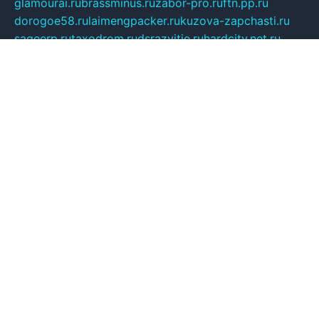
glamourai.ru
brassminus.ru
zabor-pro.ru
ftn.pp.ru
dorogoe58.ru
laimengpacker.ru
kuzova-zapchasti.ru
sageerp.ru
taxodrom.ru
dsrazvitie.ru
hardcity.net.ru
ratinghomegames.ru
topservice25.ru
gubernyan.ru
gtglasslined.ru
ii4.ru
tssport.spb.ru
andorra24.com
blackwallstreet.ru
oboimos.ru
optim-doors.com.ru
ikuch.ru
nycr.org.ru
npa21.ru
vremya-ch.spb.ru
desert000.ru
ivtorgi.ru
ifiori.ru
catalog-statei.ru
dcv.org.ru
spetsmaster174.ru
ipkameryhiseeu.ru
dum26.ru
ruspol.spb.ru
fr-opendp.ru
kam-solnyshko.ru
cheyenne-arapaho.ru
sevzapmetal.spb.ru
ted-lapidus.spb.ru
parasite-eliminator.ru
sigma-complete.ru
modernworld.ru
dama-moda.ru
eholot-group.ru
sk-nvkz.ru
DRONGOLD.RU
democratia2.ru
i-farmer.ru
mass-sport.org
jablonex.spb.ru
bookmess.ru
linkword.ru
refineua.com.ru
cs-spec.net.ru
altay-mebel.ru
DNK-THEATRE.RU
mechaniks.spb.ru
ipcamtechage.ru