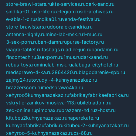
store-brawl-stars.ru
kts-services.ru
dark-sand.ru
sindika-01.ru
sp-life.ru
x-legion.ru
sib-archives.ru
e-abis-1-c.ru
sindika01.ru
venda-festival.ru
store-brawlstars.ru
dooraleksandria.ru
antenna-highly.ru
mine-lab-msk.ru
1-mus.ru
3-sex-porn.ru
ban-damn.ru
purse-factory.ru
viagra-tablet.ru
fasbags.ru
adler-jun.ru
bandamn.ru
fincontech.ru
3sexporn.ru
1mus.ru
darksand.ru
rebus-toys.ru
minelab-msk.ru
alabuga-cityhotel.ru
medsprawo-4-ka.ru
2864420.ru
blagodarenie-spb.ru
zajmy24.ru
tovudyi-4-kuhnyanazakaz.ru
brazzerscom.ru
medsprawo4ka.ru
xehyroo5kuhnyanazakaz.ru
fabrikayfabrikaefabrika.ru
vskrytie-zamkov-moskva-113.ru
biletnadom.ru
zed-online.ru
pimchax.ru
brazzers-hd.ru
z-host.ru
kitubeu2kuhnyanazakaz.ru
naperekate.ru
kuhnyaofabrikaufabrik.ru
kitubeu-2-kuhnyanazakaz.ru
xehyroo-5-kuhnyanazakaz.ru
cs-68.ru