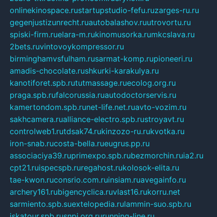
onlinekinospace.ru
startupstudio-fefu.ru
zarges-ru.ru
gegenjustizunrecht.ru
autobalashov.ru
utrovortu.ru
spiski-firm.ru
elara-m.ru
kinomusorka.ru
mkcslava.ru
2bets.ru
vintovoykompressor.ru
birminghamvsfulham.ru
sarmat-komp.ru
pioneeri.ru
amadis-chocolate.ru
shkurki-karakulya.ru
kanotiforet.spb.ru
tutmassage.ru
ecolog.org.ru
praga.spb.ru
falcorussia.ru
autodoctorservis.ru
kamertondom.spb.ru
net-life.net.ru
avto-vozim.ru
sakhcamera.ru
alliance-electro.spb.ru
stroyavt.ru
controlweb1.ru
tdsak74.ru
kinzozo-ru.ru
kvotka.ru
iron-snab.ru
costa-bella.ru
eugrus.pp.ru
associaciya39.ru
primexpo.spb.ru
bezmorchin.ru
ia2.ru
cpt21.ru
ispecspb.ru
regahost.ru
kolosok-elita.ru
tae-kwon.ru
consrio.com.ru
insiam.ru
avegainfo.ru
archery161.ru
bigencyclica.ru
vlast16.ru
korru.net
sarmiento.spb.su
extelopedia.ru
lammin-suo.spb.ru
iskatour.spb.ru
snpi.org.ru
running-line.ru