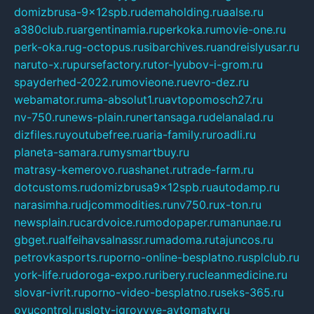
domizbrusa-9x12spb.ru
demaholding.ru
aalse.ru
a380club.ru
argentinamia.ru
perkoka.ru
movie-one.ru
perk-oka.ru
g-octopus.ru
sibarchives.ru
andreislyusar.ru
naruto-x.ru
pursefactory.ru
tor-lyubov-i-grom.ru
spayderhed-2022.ru
movieone.ru
evro-dez.ru
webamator.ru
ma-absolut1.ru
avtopomosch27.ru
nv-750.ru
news-plain.ru
nertansaga.ru
delanalad.ru
dizfiles.ru
youtubefree.ru
aria-family.ru
roadli.ru
planeta-samara.ru
mysmartbuy.ru
matrasy-kemerovo.ru
ashanet.ru
trade-farm.ru
dotcustoms.ru
domizbrusa9x12spb.ru
autodamp.ru
narasimha.ru
djcommodities.ru
nv750.ru
x-ton.ru
newsplain.ru
cardvoice.ru
modopaper.ru
manunae.ru
gbget.ru
alfeihavsalnassr.ru
madoma.ru
tajuncos.ru
petrovkasports.ru
porno-online-besplatno.ru
splclub.ru
york-life.ru
doroga-expo.ru
ribery.ru
cleanmedicine.ru
slovar-ivrit.ru
porno-video-besplatno.ru
seks-365.ru
ovucontrol.ru
sloty-igrovyye-avtomaty.ru