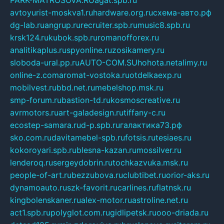
PARK-MATROSOVA.RU
agat.spb.ru
avtoyurist-moskva1.ru
hardware.org.ru
схема-авто.рф
dg-lab.ru
angrup.ru
recruiter.spb.ru
music8.spb.ru
krsk124.ru
kubok.spb.ru
romanofforex.ru
analitikaplus.ru
spyonline.ru
zosikamery.ru
sloboda-ural.pp.ru
AUTO-COM.SU
hohota.net
alimy.ru
online-z.com
aromat-vostoka.ru
otdelkaexp.ru
mobilvest.ru
bbd.net.ru
mebelshop.msk.ru
smp-forum.ru
bastion-td.ru
kosmoscreative.ru
avrmotors.ru
art-galadesign.ru
tiffany-c.ru
ecostep-samara.ru
d-p.spb.ru
галактика73.рф
sko.com.ru
davitamebel-spb.ru
fotsis.ru
tesiaes.ru
kokoroyari.spb.ru
blesna-kazan.ru
mossilver.ru
lenderoq.ru
sergeydobrin.ru
tochkazvuka.msk.ru
people-of-art.ru
bezzubova.ru
clubtibet.ru
orior-aks.ru
dynamoauto.ru
szk-favorit.ru
carlines.ru
flatnsk.ru
kingbolenskaner.ru
alex-motor.ru
astroline.net.ru
act1.spb.ru
polyglot.com.ru
gidlipetsk.ru
ooo-driada.ru