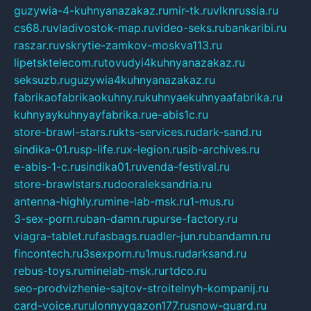
guzywia-4-kuhnyanazakaz.ru
mir-tk.ru
vlknrussia.ru
cs68.ru
vladivostok-map.ru
video-seks.ru
bankaribi.ru
raszar.ru
vskrytie-zamkov-moskva113.ru
lipetsktelecom.ru
tovudyi4kuhnyanazakaz.ru
seksuzb.ru
guzywia4kuhnyanazakaz.ru
fabrikaofabrikaokuhny.ru
kuhnyaekuhnyaafabrika.ru
kuhnyaykuhnyayfabrika.ru
e-abis1c.ru
store-brawl-stars.ru
kts-services.ru
dark-sand.ru
sindika-01.ru
sp-life.ru
x-legion.ru
sib-archives.ru
e-abis-1-c.ru
sindika01.ru
venda-festival.ru
store-brawlstars.ru
dooraleksandria.ru
antenna-highly.ru
mine-lab-msk.ru
1-mus.ru
3-sex-porn.ru
ban-damn.ru
purse-factory.ru
viagra-tablet.ru
fasbags.ru
adler-jun.ru
bandamn.ru
fincontech.ru
3sexporn.ru
1mus.ru
darksand.ru
rebus-toys.ru
minelab-msk.ru
rtdco.ru
seo-prodvizhenie-sajtov-stroitelnyh-kompanij.ru
card-voice.ru
rulonnyygazon177.ru
snow-guard.ru