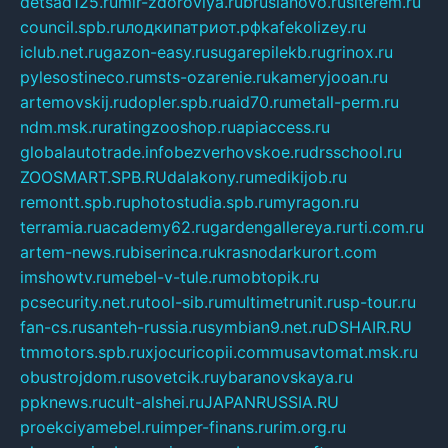
detsad125.ru
mir-zdoroviya.ru
bruslanovo.ru
siterem.ru
council.spb.ru
лодкипатриот.рф
kafekolizey.ru
iclub.net.ru
gazon-easy.ru
sugarepilekb.ru
grinox.ru
pylesostineco.ru
msts-ozarenie.ru
kameryjooan.ru
artemovskij.ru
dopler.spb.ru
aid70.ru
metall-perm.ru
ndm.msk.ru
ratingzooshop.ru
apiaccess.ru
globalautotrade.info
bezverhovskoe.ru
drsschool.ru
ZOOSMART.SPB.RU
dalakony.ru
medikijob.ru
remontt.spb.ru
photostudia.spb.ru
myragon.ru
terramia.ru
academy62.ru
gardengallereya.ru
rti.com.ru
artem-news.ru
biserinca.ru
krasnodarkurort.com
imshowtv.ru
mebel-v-tule.ru
mobtopik.ru
pcsecurity.net.ru
tool-sib.ru
multimetrunit.ru
sp-tour.ru
fan-cs.ru
santeh-russia.ru
symbian9.net.ru
DSHAIR.RU
tmmotors.spb.ru
xjocuricopii.com
musavtomat.msk.ru
obustrojdom.ru
sovetcik.ru
ybaranovskaya.ru
ppknews.ru
cult-alshei.ru
JAPANRUSSIA.RU
proekciyamebel.ru
imper-finans.ru
rim.org.ru