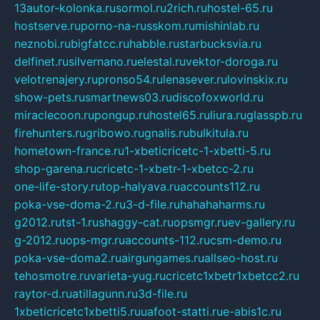
13autor-kolonka.ru
sormol.ru
2rich.ru
hostel-65.ru
hostserve.ru
porno-na-russkom.ru
mishinlab.ru
neznobi.ru
bigfatcc.ru
habble.ru
starbucksvia.ru
delfinet.ru
silvernano.ru
elestal.ru
vektor-doroga.ru
velotrenajery.ru
pronso54.ru
lenasever.ru
lovinskix.ru
show-pets.ru
smartnews03.ru
discofoxworld.ru
miraclecoon.ru
pongup.ru
hostel65.ru
liura.ru
glasspb.ru
firehunters.ru
gribowo.ru
gnalis.ru
bulkitula.ru
hometown-france.ru
1-xbeticricetc-1-xbetti-5.ru
shop-garena.ru
cricetc-1-xbetr-1-xbetcc-2.ru
one-life-story.ru
top-halyava.ru
accounts112.ru
poka-vse-doma-2.ru
3-d-file.ru
hahahaharms.ru
g2012.ru
tst-1.ru
shaggy-cat.ru
opsmgr.ru
ev-gallery.ru
g-2012.ru
ops-mgr.ru
accounts-112.ru
csm-demo.ru
poka-vse-doma2.ru
airgungames.ru
allseo-host.ru
tehosmotre.ru
varieta-yug.ru
cricetc1xbetr1xbetcc2.ru
raytor-d.ru
atillagunn.ru
3d-file.ru
1xbeticricetc1xbetti5.ru
uafoot-statti.ru
e-abis1c.ru