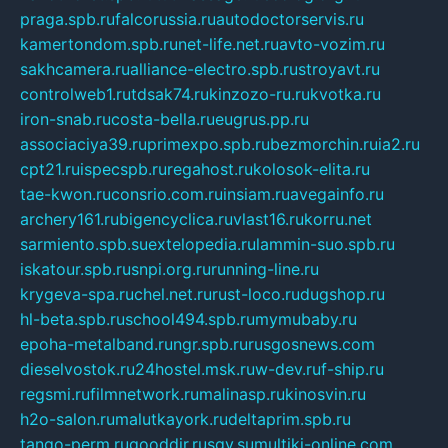
praga.spb.ru
falcorussia.ru
autodoctorservis.ru
kamertondom.spb.ru
net-life.net.ru
avto-vozim.ru
sakhcamera.ru
alliance-electro.spb.ru
stroyavt.ru
controlweb1.ru
tdsak74.ru
kinzozo-ru.ru
kvotka.ru
iron-snab.ru
costa-bella.ru
eugrus.pp.ru
associaciya39.ru
primexpo.spb.ru
bezmorchin.ru
ia2.ru
cpt21.ru
ispecspb.ru
regahost.ru
kolosok-elita.ru
tae-kwon.ru
consrio.com.ru
insiam.ru
avegainfo.ru
archery161.ru
bigencyclica.ru
vlast16.ru
korru.net
sarmiento.spb.su
extelopedia.ru
lammin-suo.spb.ru
iskatour.spb.ru
snpi.org.ru
running-line.ru
krygeva-spa.ru
chel.net.ru
rust-loco.ru
dugshop.ru
hl-beta.spb.ru
school494.spb.ru
mymubaby.ru
epoha-metalband.ru
ngr.spb.ru
rusgosnews.com
dieselvostok.ru
24hostel.msk.ru
w-dev.ru
f-ship.ru
regsmi.ru
filmnetwork.ru
malinasp.ru
kinosvin.ru
h2o-salon.ru
malutkayork.ru
deltaprim.spb.ru
tango-perm.ru
gooddir.ru
sgv.su
multiki-online.com