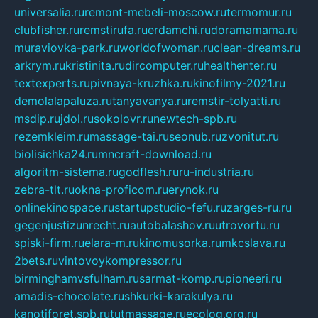
universalia.ru
remont-mebeli-moscow.ru
termomur.ru
clubfisher.ru
remstirufa.ru
erdamchi.ru
doramamama.ru
muraviovka-park.ru
worldofwoman.ru
clean-dreams.ru
arkrym.ru
kristinita.ru
dircomputer.ru
healthenter.ru
textexperts.ru
pivnaya-kruzhka.ru
kinofilmy-2021.ru
demolalapaluza.ru
tanyavanya.ru
remstir-tolyatti.ru
msdip.ru
jdol.ru
sokolovr.ru
newtech-spb.ru
rezemkleim.ru
massage-tai.ru
seonub.ru
zvonitut.ru
biolisichka24.ru
mncraft-download.ru
algoritm-sistema.ru
godflesh.ru
ru-industria.ru
zebra-tlt.ru
okna-proficom.ru
erynok.ru
onlinekinospace.ru
startupstudio-fefu.ru
zarges-ru.ru
gegenjustizunrecht.ru
autobalashov.ru
utrovortu.ru
spiski-firm.ru
elara-m.ru
kinomusorka.ru
mkcslava.ru
2bets.ru
vintovoykompressor.ru
birminghamvsfulham.ru
sarmat-komp.ru
pioneeri.ru
amadis-chocolate.ru
shkurki-karakulya.ru
kanotiforet.spb.ru
tutmassage.ru
ecolog.org.ru