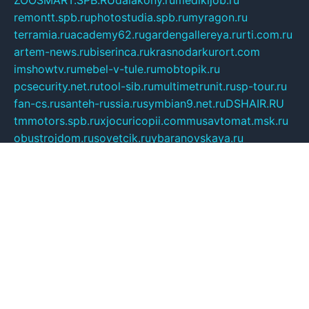
remontt.spb.ru
photostudia.spb.ru
myragon.ru
terramia.ru
academy62.ru
gardengallereya.ru
rti.com.ru
artem-news.ru
biserinca.ru
krasnodarkurort.com
imshowtv.ru
mebel-v-tule.ru
mobtopik.ru
pcsecurity.net.ru
tool-sib.ru
multimetrunit.ru
sp-tour.ru
fan-cs.ru
santeh-russia.ru
symbian9.net.ru
DSHAIR.RU
tmmotors.spb.ru
xjocuricopii.com
musavtomat.msk.ru
obustrojdom.ru
sovetcik.ru
ybaranovskaya.ru
ppknews.ru
cult-alshei.ru
JAPANRUSSIA.RU
proekciyamebel.ru
imper-finans.ru
rim.org.ru
glamourai.ru
brassminus.ru
zabor-pro.ru
ftn.pp.ru
dorogoe58.ru
laimengpacker.ru
kuzova-zapchasti.ru
sageerp.ru
taxodrom.ru
dsrazvitie.ru
hardcity.net.ru
ratinghomegames.ru
topservice25.ru
gubernyan.ru
gtglasslined.ru
ii4.ru
tssport.spb.ru
andorra24.com
blackwallstreet.ru
oboimos.ru
optim-doors.com.ru
ikuch.ru
nycr.org.ru
npa21.ru
vremya-ch.spb.ru