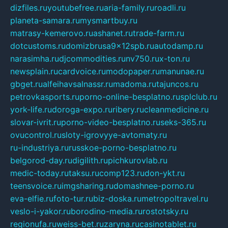
dizfiles.ru
youtubefree.ru
aria-family.ru
roadli.ru
planeta-samara.ru
mysmartbuy.ru
matrasy-kemerovo.ru
ashanet.ru
trade-farm.ru
dotcustoms.ru
domizbrusa9x12spb.ru
autodamp.ru
narasimha.ru
djcommodities.ru
nv750.ru
x-ton.ru
newsplain.ru
cardvoice.ru
modopaper.ru
manunae.ru
gbget.ru
alfeihavsalnassr.ru
madoma.ru
tajuncos.ru
petrovkasports.ru
porno-online-besplatno.ru
splclub.ru
york-life.ru
doroga-expo.ru
ribery.ru
cleanmedicine.ru
slovar-ivrit.ru
porno-video-besplatno.ru
seks-365.ru
ovucontrol.ru
sloty-igrovyye-avtomaty.ru
ru-industriya.ru
russkoe-porno-besplatno.ru
belgorod-day.ru
digilith.ru
pichkurovlab.ru
medic-today.ru
taksu.ru
comp123.ru
don-ykt.ru
teensvoice.ru
imgsharing.ru
domashnee-porno.ru
eva-elfie.ru
foto-tur.ru
biz-doska.ru
metropoltravel.ru
veslo-i-yakor.ru
borodino-media.ru
rostotsky.ru
regionufa.ru
weiss-bet.ru
zaryna.ru
casinotablet.ru