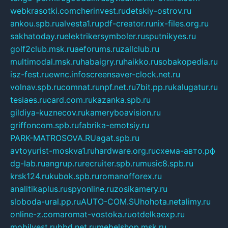
webkrasotki.com
cherinvest.ru
detskiy-ostrov.ru
ankou.spb.ru
alvesta1.ru
pdf-creator.ru
nix-files.org.ru
sakhatoday.ru
elektrikersymboler.ru
sputnikyes.ru
golf2club.msk.ru
aeforums.ru
zallclub.ru
multimodal.msk.ru
habaigry.ru
haikko.ru
sobakopedia.ru
isz-fest.ru
ewnc.info
screensaver-clock.net.ru
volnav.spb.ru
comnat.ru
npf.net.ru
7bit.pp.ru
kalugatur.ru
tesiaes.ru
card.com.ru
kazanka.spb.ru
gildiya-kuznecov.ru
kameryboavision.ru
griffoncom.spb.ru
fabrika-emotsiy.ru
PARK-MATROSOVA.RU
agat.spb.ru
avtoyurist-moskva1.ru
hardware.org.ru
схема-авто.рф
dg-lab.ru
angrup.ru
recruiter.spb.ru
music8.spb.ru
krsk124.ru
kubok.spb.ru
romanofforex.ru
analitikaplus.ru
spyonline.ru
zosikamery.ru
sloboda-ural.pp.ru
AUTO-COM.SU
hohota.net
alimy.ru
online-z.com
aromat-vostoka.ru
otdelkaexp.ru
mobilvest.ru
bbd.net.ru
mebelshop.msk.ru