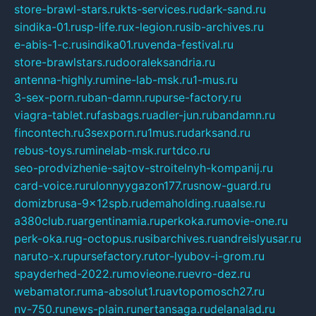
store-brawl-stars.ru
kts-services.ru
dark-sand.ru
sindika-01.ru
sp-life.ru
x-legion.ru
sib-archives.ru
e-abis-1-c.ru
sindika01.ru
venda-festival.ru
store-brawlstars.ru
dooraleksandria.ru
antenna-highly.ru
mine-lab-msk.ru
1-mus.ru
3-sex-porn.ru
ban-damn.ru
purse-factory.ru
viagra-tablet.ru
fasbags.ru
adler-jun.ru
bandamn.ru
fincontech.ru
3sexporn.ru
1mus.ru
darksand.ru
rebus-toys.ru
minelab-msk.ru
rtdco.ru
seo-prodvizhenie-sajtov-stroitelnyh-kompanij.ru
card-voice.ru
rulonnyygazon177.ru
snow-guard.ru
domizbrusa-9x12spb.ru
demaholding.ru
aalse.ru
a380club.ru
argentinamia.ru
perkoka.ru
movie-one.ru
perk-oka.ru
g-octopus.ru
sibarchives.ru
andreislyusar.ru
naruto-x.ru
pursefactory.ru
tor-lyubov-i-grom.ru
spayderhed-2022.ru
movieone.ru
evro-dez.ru
webamator.ru
ma-absolut1.ru
avtopomosch27.ru
nv-750.ru
news-plain.ru
nertansaga.ru
delanalad.ru