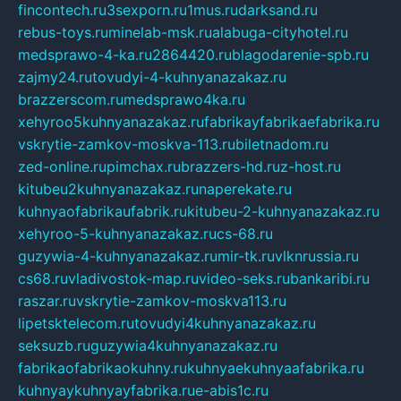
fincontech.ru
3sexporn.ru
1mus.ru
darksand.ru
rebus-toys.ru
minelab-msk.ru
alabuga-cityhotel.ru
medsprawo-4-ka.ru
2864420.ru
blagodarenie-spb.ru
zajmy24.ru
tovudyi-4-kuhnyanazakaz.ru
brazzerscom.ru
medsprawo4ka.ru
xehyroo5kuhnyanazakaz.ru
fabrikayfabrikaefabrika.ru
vskrytie-zamkov-moskva-113.ru
biletnadom.ru
zed-online.ru
pimchax.ru
brazzers-hd.ru
z-host.ru
kitubeu2kuhnyanazakaz.ru
naperekate.ru
kuhnyaofabrikaufabrik.ru
kitubeu-2-kuhnyanazakaz.ru
xehyroo-5-kuhnyanazakaz.ru
cs-68.ru
guzywia-4-kuhnyanazakaz.ru
mir-tk.ru
vlknrussia.ru
cs68.ru
vladivostok-map.ru
video-seks.ru
bankaribi.ru
raszar.ru
vskrytie-zamkov-moskva113.ru
lipetsktelecom.ru
tovudyi4kuhnyanazakaz.ru
seksuzb.ru
guzywia4kuhnyanazakaz.ru
fabrikaofabrikaokuhny.ru
kuhnyaekuhnyaafabrika.ru
kuhnyaykuhnyayfabrika.ru
e-abis1c.ru