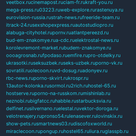
veetbox.ru
cinemapost.ru
ciam-fr.ru
kraft-you.ru
mega-press.ru
03223.ru
web-explore.ru
rastenuya.ru
eurovision-russia.ru
strah-news.ru
freeride-team.ru
itrack-24.ru
sexshopexpress.ru
autostudiopro.ru
alabuga-cityhotel.ru
pornv.ru
atlantpereezd.ru
bud-em-znakomye.ru
a-cdc.ru
elektrostal-news.ru
korolevremont-market.ru
budem-znakomye.ru
oooagrosnab.ru
fpodaso.ru
emfire.ru
pro-otdelky.ru
ukrasotki.ru
seksuzbek.ru
seks-uzbek.ru
porno-vk.ru
sovratili.ru
olecoon.ru
vd-dosug.ru
adonyev.ru
rbc-news.ru
porno-skvirt.ru
krospr.ru
13autor-kolonka.ru
sormol.ru
2rich.ru
hostel-65.ru
hostserve.ru
porno-na-russkom.ru
mishinlab.ru
neznobi.ru
bigfatcc.ru
habble.ru
starbucksvia.ru
delfinet.ru
silvernano.ru
elestal.ru
vektor-doroga.ru
velotrenajery.ru
pronso54.ru
lenasever.ru
lovinskix.ru
show-pets.ru
smartnews03.ru
discofoxworld.ru
miraclecoon.ru
pongup.ru
hostel65.ru
liura.ru
glasspb.ru