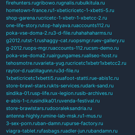
firehunters.ru
gribowo.ru
gnalis.ru
bulkitula.ru
hometown-france.ru
1-xbeticricetc-1-xbetti-5.ru
shop-garena.ru
cricetc-1-xbetr-1-xbetcc-2.ru
one-life-story.ru
top-halyava.ru
accounts112.ru
poka-vse-doma-2.ru
3-d-file.ru
hahahaharms.ru
g2012.ru
tst-1.ru
shaggy-cat.ru
opsmgr.ru
ev-gallery.ru
g-2012.ru
ops-mgr.ru
accounts-112.ru
csm-demo.ru
poka-vse-doma2.ru
airgungames.ru
allseo-host.ru
tehosmotre.ru
varieta-yug.ru
cricetc1xbetr1xbetcc2.ru
raytor-d.ru
atillagunn.ru
3d-file.ru
1xbeticricetc1xbetti5.ru
uafoot-statti.ru
e-abis1c.ru
store-brawl-stars.ru
kts-services.ru
dark-sand.ru
sindika-01.ru
sp-life.ru
x-legion.ru
sib-archives.ru
e-abis-1-c.ru
sindika01.ru
venda-festival.ru
store-brawlstars.ru
dooraleksandria.ru
antenna-highly.ru
mine-lab-msk.ru
1-mus.ru
3-sex-porn.ru
ban-damn.ru
purse-factory.ru
viagra-tablet.ru
fasbags.ru
adler-jun.ru
bandamn.ru