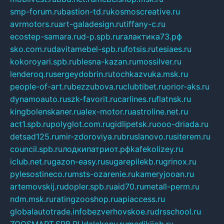
smp-forum.ru
bastion-td.ru
kosmoscreative.ru
avrmotors.ru
art-galadesign.ru
tiffany-c.ru
ecostep-samara.ru
d-p.spb.ru
галактика73.рф
sko.com.ru
davitamebel-spb.ru
fotsis.ru
tesiaes.ru
kokoroyari.spb.ru
blesna-kazan.ru
mossilver.ru
lenderoq.ru
sergeydobrin.ru
tochkazvuka.msk.ru
people-of-art.ru
bezzubova.ru
clubtibet.ru
orior-aks.ru
dynamoauto.ru
szk-favorit.ru
carlines.ru
flatnsk.ru
kingbolenskaner.ru
alex-motor.ru
astroline.net.ru
act1.spb.ru
polyglot.com.ru
gidlipetsk.ru
ooo-driada.ru
detsad125.ru
mir-zdoroviya.ru
bruslanovo.ru
siterem.ru
council.spb.ru
лодкипатриот.рф
kafekolizey.ru
iclub.net.ru
gazon-easy.ru
sugarepilekb.ru
grinox.ru
pylesostineco.ru
msts-ozarenie.ru
kameryjooan.ru
artemovskij.ru
dopler.spb.ru
aid70.ru
metall-perm.ru
ndm.msk.ru
ratingzooshop.ru
apiaccess.ru
globalautotrade.info
bezverhovskoe.ru
drsschool.ru
ZOOSMART.SPB.RU
dalakony.ru
medikijob.ru