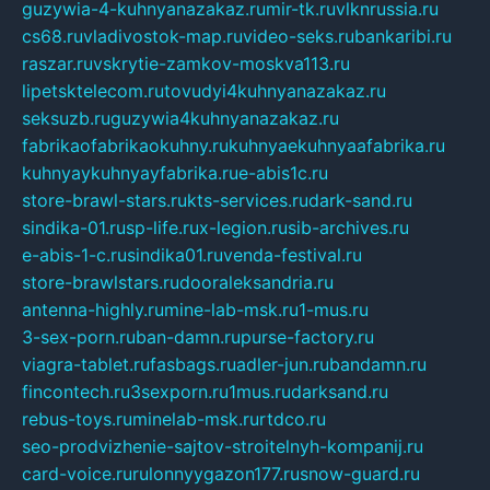
guzywia-4-kuhnyanazakaz.ru
mir-tk.ru
vlknrussia.ru
cs68.ru
vladivostok-map.ru
video-seks.ru
bankaribi.ru
raszar.ru
vskrytie-zamkov-moskva113.ru
lipetsktelecom.ru
tovudyi4kuhnyanazakaz.ru
seksuzb.ru
guzywia4kuhnyanazakaz.ru
fabrikaofabrikaokuhny.ru
kuhnyaekuhnyaafabrika.ru
kuhnyaykuhnyayfabrika.ru
e-abis1c.ru
store-brawl-stars.ru
kts-services.ru
dark-sand.ru
sindika-01.ru
sp-life.ru
x-legion.ru
sib-archives.ru
e-abis-1-c.ru
sindika01.ru
venda-festival.ru
store-brawlstars.ru
dooraleksandria.ru
antenna-highly.ru
mine-lab-msk.ru
1-mus.ru
3-sex-porn.ru
ban-damn.ru
purse-factory.ru
viagra-tablet.ru
fasbags.ru
adler-jun.ru
bandamn.ru
fincontech.ru
3sexporn.ru
1mus.ru
darksand.ru
rebus-toys.ru
minelab-msk.ru
rtdco.ru
seo-prodvizhenie-sajtov-stroitelnyh-kompanij.ru
card-voice.ru
rulonnyygazon177.ru
snow-guard.ru