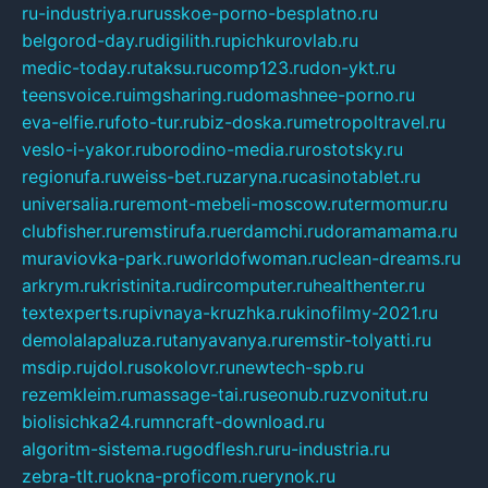
ru-industriya.ru
russkoe-porno-besplatno.ru
belgorod-day.ru
digilith.ru
pichkurovlab.ru
medic-today.ru
taksu.ru
comp123.ru
don-ykt.ru
teensvoice.ru
imgsharing.ru
domashnee-porno.ru
eva-elfie.ru
foto-tur.ru
biz-doska.ru
metropoltravel.ru
veslo-i-yakor.ru
borodino-media.ru
rostotsky.ru
regionufa.ru
weiss-bet.ru
zaryna.ru
casinotablet.ru
universalia.ru
remont-mebeli-moscow.ru
termomur.ru
clubfisher.ru
remstirufa.ru
erdamchi.ru
doramamama.ru
muraviovka-park.ru
worldofwoman.ru
clean-dreams.ru
arkrym.ru
kristinita.ru
dircomputer.ru
healthenter.ru
textexperts.ru
pivnaya-kruzhka.ru
kinofilmy-2021.ru
demolalapaluza.ru
tanyavanya.ru
remstir-tolyatti.ru
msdip.ru
jdol.ru
sokolovr.ru
newtech-spb.ru
rezemkleim.ru
massage-tai.ru
seonub.ru
zvonitut.ru
biolisichka24.ru
mncraft-download.ru
algoritm-sistema.ru
godflesh.ru
ru-industria.ru
zebra-tlt.ru
okna-proficom.ru
erynok.ru