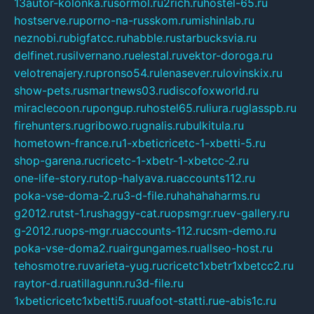
13autor-kolonka.ru
sormol.ru
2rich.ru
hostel-65.ru
hostserve.ru
porno-na-russkom.ru
mishinlab.ru
neznobi.ru
bigfatcc.ru
habble.ru
starbucksvia.ru
delfinet.ru
silvernano.ru
elestal.ru
vektor-doroga.ru
velotrenajery.ru
pronso54.ru
lenasever.ru
lovinskix.ru
show-pets.ru
smartnews03.ru
discofoxworld.ru
miraclecoon.ru
pongup.ru
hostel65.ru
liura.ru
glasspb.ru
firehunters.ru
gribowo.ru
gnalis.ru
bulkitula.ru
hometown-france.ru
1-xbeticricetc-1-xbetti-5.ru
shop-garena.ru
cricetc-1-xbetr-1-xbetcc-2.ru
one-life-story.ru
top-halyava.ru
accounts112.ru
poka-vse-doma-2.ru
3-d-file.ru
hahahaharms.ru
g2012.ru
tst-1.ru
shaggy-cat.ru
opsmgr.ru
ev-gallery.ru
g-2012.ru
ops-mgr.ru
accounts-112.ru
csm-demo.ru
poka-vse-doma2.ru
airgungames.ru
allseo-host.ru
tehosmotre.ru
varieta-yug.ru
cricetc1xbetr1xbetcc2.ru
raytor-d.ru
atillagunn.ru
3d-file.ru
1xbeticricetc1xbetti5.ru
uafoot-statti.ru
e-abis1c.ru