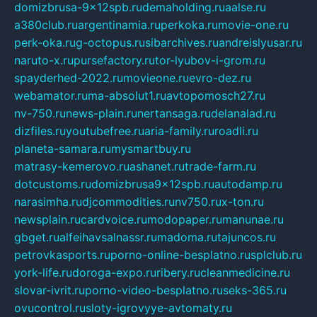
domizbrusa-9x12spb.ru
demaholding.ru
aalse.ru
a380club.ru
argentinamia.ru
perkoka.ru
movie-one.ru
perk-oka.ru
g-octopus.ru
sibarchives.ru
andreislyusar.ru
naruto-x.ru
pursefactory.ru
tor-lyubov-i-grom.ru
spayderhed-2022.ru
movieone.ru
evro-dez.ru
webamator.ru
ma-absolut1.ru
avtopomosch27.ru
nv-750.ru
news-plain.ru
nertansaga.ru
delanalad.ru
dizfiles.ru
youtubefree.ru
aria-family.ru
roadli.ru
planeta-samara.ru
mysmartbuy.ru
matrasy-kemerovo.ru
ashanet.ru
trade-farm.ru
dotcustoms.ru
domizbrusa9x12spb.ru
autodamp.ru
narasimha.ru
djcommodities.ru
nv750.ru
x-ton.ru
newsplain.ru
cardvoice.ru
modopaper.ru
manunae.ru
gbget.ru
alfeihavsalnassr.ru
madoma.ru
tajuncos.ru
petrovkasports.ru
porno-online-besplatno.ru
splclub.ru
york-life.ru
doroga-expo.ru
ribery.ru
cleanmedicine.ru
slovar-ivrit.ru
porno-video-besplatno.ru
seks-365.ru
ovucontrol.ru
sloty-igrovyye-avtomaty.ru