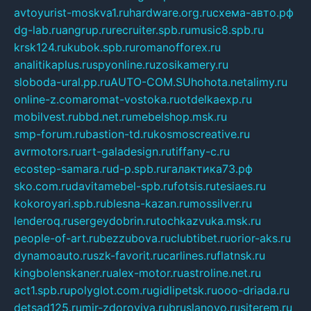
avtoyurist-moskva1.ru
hardware.org.ru
схема-авто.рф
dg-lab.ru
angrup.ru
recruiter.spb.ru
music8.spb.ru
krsk124.ru
kubok.spb.ru
romanofforex.ru
analitikaplus.ru
spyonline.ru
zosikamery.ru
sloboda-ural.pp.ru
AUTO-COM.SU
hohota.net
alimy.ru
online-z.com
aromat-vostoka.ru
otdelkaexp.ru
mobilvest.ru
bbd.net.ru
mebelshop.msk.ru
smp-forum.ru
bastion-td.ru
kosmoscreative.ru
avrmotors.ru
art-galadesign.ru
tiffany-c.ru
ecostep-samara.ru
d-p.spb.ru
галактика73.рф
sko.com.ru
davitamebel-spb.ru
fotsis.ru
tesiaes.ru
kokoroyari.spb.ru
blesna-kazan.ru
mossilver.ru
lenderoq.ru
sergeydobrin.ru
tochkazvuka.msk.ru
people-of-art.ru
bezzubova.ru
clubtibet.ru
orior-aks.ru
dynamoauto.ru
szk-favorit.ru
carlines.ru
flatnsk.ru
kingbolenskaner.ru
alex-motor.ru
astroline.net.ru
act1.spb.ru
polyglot.com.ru
gidlipetsk.ru
ooo-driada.ru
detsad125.ru
mir-zdoroviya.ru
bruslanovo.ru
siterem.ru