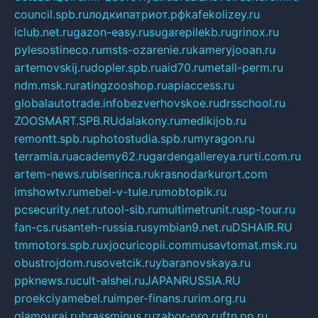
council.spb.ru
лодкипатриот.рф
kafekolizey.ru
iclub.net.ru
gazon-easy.ru
sugarepilekb.ru
grinox.ru
pylesostineco.ru
msts-ozarenie.ru
kameryjooan.ru
artemovskij.ru
dopler.spb.ru
aid70.ru
metall-perm.ru
ndm.msk.ru
ratingzooshop.ru
apiaccess.ru
globalautotrade.info
bezverhovskoe.ru
drsschool.ru
ZOOSMART.SPB.RU
dalakony.ru
medikijob.ru
remontt.spb.ru
photostudia.spb.ru
myragon.ru
terramia.ru
academy62.ru
gardengallereya.ru
rti.com.ru
artem-news.ru
biserinca.ru
krasnodarkurort.com
imshowtv.ru
mebel-v-tule.ru
mobtopik.ru
pcsecurity.net.ru
tool-sib.ru
multimetrunit.ru
sp-tour.ru
fan-cs.ru
santeh-russia.ru
symbian9.net.ru
DSHAIR.RU
tmmotors.spb.ru
xjocuricopii.com
musavtomat.msk.ru
obustrojdom.ru
sovetcik.ru
ybaranovskaya.ru
ppknews.ru
cult-alshei.ru
JAPANRUSSIA.RU
proekciyamebel.ru
imper-finans.ru
rim.org.ru
glamourai.ru
brassminus.ru
zabor-pro.ru
ftn.pp.ru