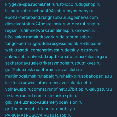
krygeva-spa.ru
chel.net.ru
rust-loco.ru
dugshop.ru
hl-beta.spb.ru
school494.spb.ru
mymubaby.ru
epoha-metalband.ru
ngr.spb.ru
rusgosnews.com
dieselvostok.ru
24hostel.msk.ru
w-dev.ru
f-ship.ru
regsmi.ru
filmnetwork.ru
malinasp.ru
kinosvin.ru
h2o-salon.ru
malutkayork.ru
deltaprim.spb.ru
tango-perm.ru
gooddir.ru
sgv.su
multiki-online.com
webkrasotki.com
cherinvest.ru
detskiy-ostrov.ru
ankou.spb.ru
alvesta1.ru
pdf-creator.ru
nix-files.org.ru
sakhatoday.ru
elektrikersymboler.ru
sputnikyes.ru
golf2club.msk.ru
aeforums.ru
zallclub.ru
multimodal.msk.ru
habaigry.ru
haikko.ru
sobakopedia.ru
isz-fest.ru
ewnc.info
screensaver-clock.net.ru
volnav.spb.ru
comnat.ru
npf.net.ru
7bit.pp.ru
kalugatur.ru
tesiaes.ru
card.com.ru
kazanka.spb.ru
gildiya-kuznecov.ru
kameryboavision.ru
griffoncom.spb.ru
fabrika-emotsiy.ru
PARK-MATROSOVA.RU
agat.spb.ru