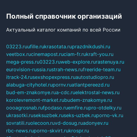
Полный справочник организаций
Актуальный каталог компаний по всей России
03223.ru
ufille.ru
krasotata.ru
prazdnikdushi.ru
veetbox.ru
cinemapost.ru
ciam-fr.ru
kraft-you.ru
mega-press.ru
03223.ru
web-explore.ru
rastenuya.ru
eurovision-russia.ru
strah-news.ru
freeride-team.ru
itrack-24.ru
sexshopexpress.ru
autostudiopro.ru
alabuga-cityhotel.ru
pornv.ru
atlantpereezd.ru
bud-em-znakomye.ru
a-cdc.ru
elektrostal-news.ru
korolevremont-market.ru
budem-znakomye.ru
oooagrosnab.ru
fpodaso.ru
emfire.ru
pro-otdelky.ru
ukrasotki.ru
seksuzbek.ru
seks-uzbek.ru
porno-vk.ru
sovratili.ru
olecoon.ru
vd-dosug.ru
adonyev.ru
rbc-news.ru
porno-skvirt.ru
krospr.ru