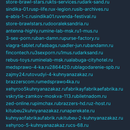
store-brawl-stars.ru
kts-services.ru
dark-sand.ru
sindika-01.ru
sp-life.ru
x-legion.ru
sib-archives.ru
e-abis-1-c.ru
sindika01.ru
venda-festival.ru
store-brawlstars.ru
dooraleksandria.ru
antenna-highly.ru
mine-lab-msk.ru
1-mus.ru
3-sex-porn.ru
ban-damn.ru
purse-factory.ru
viagra-tablet.ru
fasbags.ru
adler-jun.ru
bandamn.ru
fincontech.ru
3sexporn.ru
1mus.ru
darksand.ru
rebus-toys.ru
minelab-msk.ru
alabuga-cityhotel.ru
medsprawo-4-ka.ru
2864420.ru
blagodarenie-spb.ru
zajmy24.ru
tovudyi-4-kuhnyanazakaz.ru
brazzerscom.ru
medsprawo4ka.ru
xehyroo5kuhnyanazakaz.ru
fabrikayfabrikaefabrika.ru
vskrytie-zamkov-moskva-113.ru
biletnadom.ru
zed-online.ru
pimchax.ru
brazzers-hd.ru
z-host.ru
kitubeu2kuhnyanazakaz.ru
naperekate.ru
kuhnyaofabrikaufabrik.ru
kitubeu-2-kuhnyanazakaz.ru
xehyroo-5-kuhnyanazakaz.ru
cs-68.ru