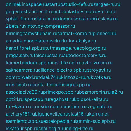
onlinekinospace.ru
startupstudio-fefu.ru
zarges-ru.ru
gegenjustizunrecht.ru
autobalashov.ru
utrovortu.ru
spiski-firm.ru
elara-m.ru
kinomusorka.ru
mkcslava.ru
2bets.ru
vintovoykompressor.ru
birminghamvsfulham.ru
sarmat-komp.ru
pioneeri.ru
amadis-chocolate.ru
shkurki-karakulya.ru
kanotiforet.spb.ru
tutmassage.ru
ecolog.org.ru
praga.spb.ru
falcorussia.ru
autodoctorservis.ru
kamertondom.spb.ru
net-life.net.ru
avto-vozim.ru
sakhcamera.ru
alliance-electro.spb.ru
stroyavt.ru
controlweb1.ru
tdsak74.ru
kinzozo-ru.ru
kvotka.ru
iron-snab.ru
costa-bella.ru
eugrus.pp.ru
associaciya39.ru
primexpo.spb.ru
bezmorchin.ru
ia2.ru
cpt21.ru
ispecspb.ru
regahost.ru
kolosok-elita.ru
tae-kwon.ru
consrio.com.ru
insiam.ru
avegainfo.ru
archery161.ru
bigencyclica.ru
vlast16.ru
korru.net
sarmiento.spb.su
extelopedia.ru
lammin-suo.spb.ru
iskatour.spb.ru
snpi.org.ru
running-line.ru