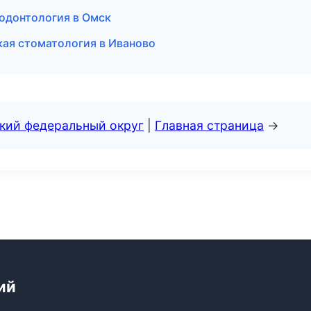
родонтология в Омск
кая стоматология в Иваново
ский федеральный округ
|
Главная страница
→
ий