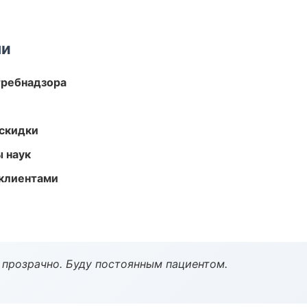
ми
требнадзора
скидки
ы наук
 клиентами
ё прозрачно. Буду постоянным пациентом.