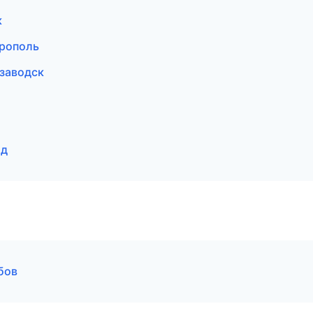
к
ерополь
заводск
ад
бов