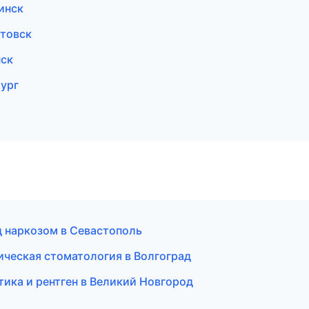
инск
ртовск
нск
бург
д наркозом в Севастополь
ическая стоматология в Волгоград
тика и рентген в Великий Новгород