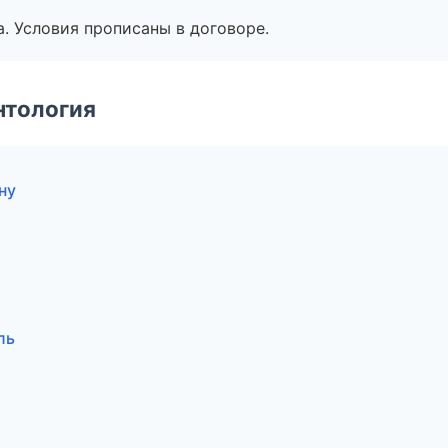
. Условия прописаны в договоре.
нтология
ну
ль