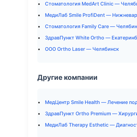
Стоматология MedArt Clinic — Челяб
МедиЛаб Smile ProfiDent — Нижнева
Стоматология Family Care — Челяби
ЗдравПункт White Ortho — Екатерин
ООО Ortho Laser — Челябинск
Другие компании
МедЦентр Smile Health — Лечение по
ЗдравПункт Ortho Premium — Хирург
МедиЛаб Therapy Esthetic — Диагнос