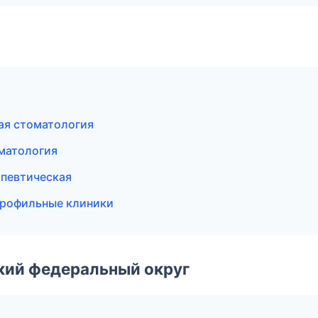
ая стоматология
оматология
апевтическая
опрофильные клиники
ский федеральный округ