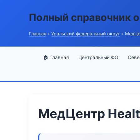
Полный справочник о
Главная
»
Уральский федеральный округ
» МедЦен
🏠 Главная
Центральный ФО
Севе
МедЦентр Healt