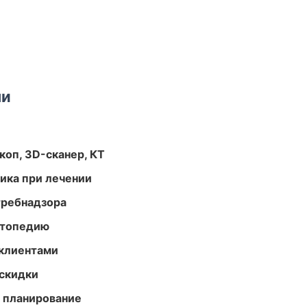
ми
оп, 3D-сканер, КТ
тика при лечении
требнадзора
ортопедию
 клиентами
скидки
 планирование